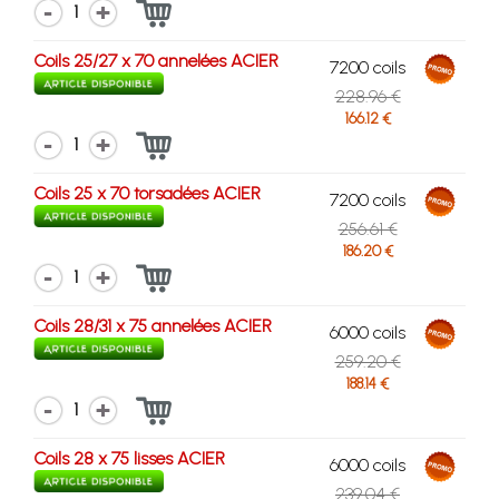
1
Coils 25/27 x 70 annelées ACIER
7200 coils
228.96 €
166.12 €
1
Coils 25 x 70 torsadées ACIER
7200 coils
256.61 €
186.20 €
1
Coils 28/31 x 75 annelées ACIER
6000 coils
259.20 €
188.14 €
1
Coils 28 x 75 lisses ACIER
6000 coils
239.04 €