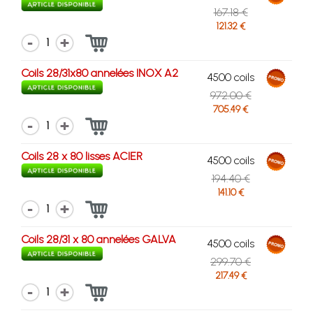
167.18 €
121.32 €
1
Coils 28/31x80 annelées INOX A2
4500 coils
972.00 €
705.49 €
1
Coils 28 x 80 lisses ACIER
4500 coils
194.40 €
141.10 €
1
Coils 28/31 x 80 annelées GALVA
4500 coils
299.70 €
217.49 €
1