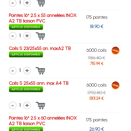
1
Pointes 16° 2.5 x 55 annelées INOX
175 pointes
A2 TB liaison PVC
18.90 €
1
Coils S 23/25x55 an. inoxA2 TB
6000 coils
986.40 €
715.94 €
1
Coils S 25x55 ann. inox A4 TB
6000 coils
1792.80 €
1301.24 €
1
Pointes 16° 2.5 x 60 annelées INOX
175 pointes
A2 TB liaison PVC
26.90 €