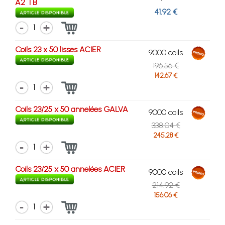
A2 TB
41.92 €
1
Coils 23 x 50 lisses ACIER
9000 coils
196.56 €
142.67 €
1
Coils 23/25 x 50 annelées GALVA
9000 coils
338.04 €
245.28 €
1
Coils 23/25 x 50 annelées ACIER
9000 coils
214.92 €
156.06 €
1