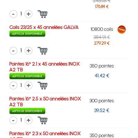
243.65 €
176.84 €
1
Coils 23/25 x 45 annelées GALVA
10800 coils
384.91 €
279.29 €
1
Pointes 16° 2.1 x 45 annelées INOX
350 pointes
A2 TB
41.42 €
1
Pointes 16° 2.5 x 50 annelées INOX
300 pointes
A2 TB
39.52 €
1
Pointes 16° 2.3 x 50 annelées INOX
350 pointes