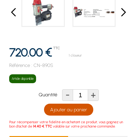
720.00 €
TTC
1 cloueur
Référence :
CN-890S
Article disponible
-
+
Quantité
Ajouter au panier
Pour récompenser votre fidélité en achetant ce produit, vous gagnez un
bon d'achat de
14.40 € TTC
valable sur votre prochaine commande.