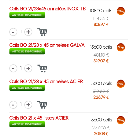
Coils BO 21/23x45 annelées INOX TB
10800 coils
1114.56 €
808.97 €
1
Coils BO 21/23 x 45 annelées GALVA
15600 coils
481.10 €
349.07 €
1
Coils BO 21/23 x 45 annelées ACIER
15600 coils
312.62 €
226.79 €
1
Coils BO 21 x 45 lisses ACIER
15600 coils
277.06 €
201.08 €