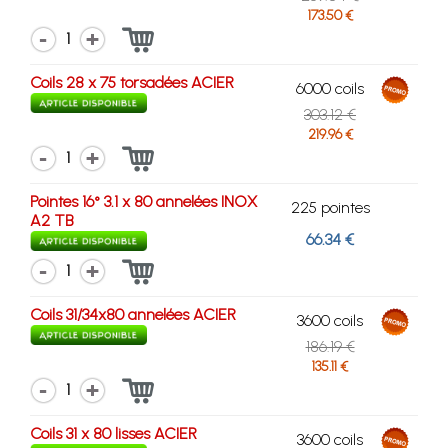
173.50 €
1
Coils 28 x 75 torsadées ACIER
6000 coils
303.12 €
219.96 €
1
Pointes 16° 3.1 x 80 annelées INOX
225 pointes
A2 TB
66.34 €
1
Coils 31/34x80 annelées ACIER
3600 coils
186.19 €
135.11 €
1
Coils 31 x 80 lisses ACIER
3600 coils