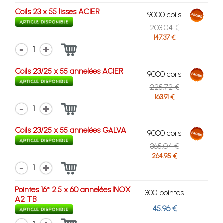
Coils 23 x 55 lisses ACIER
9000 coils
203.04 €
147.37 €
1
Coils 23/25 x 55 annelées ACIER
9000 coils
225.72 €
163.91 €
1
Coils 23/25 x 55 annelées GALVA
9000 coils
365.04 €
264.95 €
1
Pointes 16° 2.5 x 60 annelées INOX
300 pointes
A2 TB
45.96 €