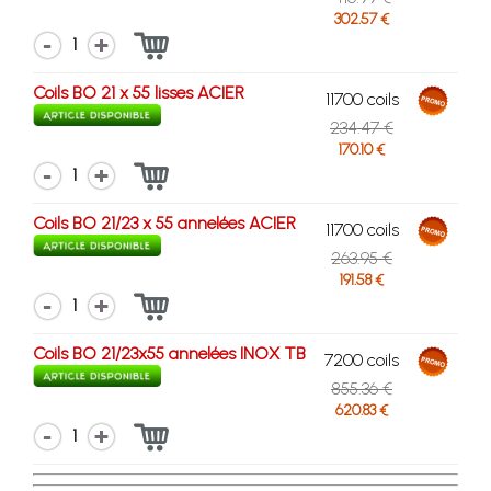
302.57 €
1
Coils BO 21 x 55 lisses ACIER
11700 coils
234.47 €
170.10 €
1
Coils BO 21/23 x 55 annelées ACIER
11700 coils
263.95 €
191.58 €
1
Coils BO 21/23x55 annelées INOX TB
7200 coils
855.36 €
620.83 €
1