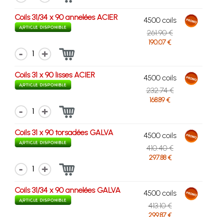
Coils 31/34 x 90 annelées ACIER
4500 coils
261.90 €
190.07 €
1
Coils 31 x 90 lisses ACIER
4500 coils
232.74 €
168.89 €
1
Coils 31 x 90 torsadées GALVA
4500 coils
410.40 €
297.88 €
1
Coils 31/34 x 90 annelées GALVA
4500 coils
413.10 €
299.87 €