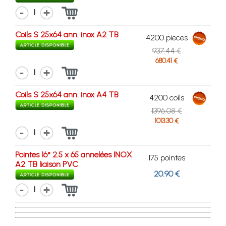
1
Coils S 25x64 ann. inox A2 TB
4200 pieces
937.44 €
680.41 €
1
Coils S 25x64 ann. inox A4 TB
4200 coils
1396.08 €
1013.30 €
1
Pointes 16° 2.5 x 65 annelées INOX
175 pointes
A2 TB liaison PVC
20.90 €
1