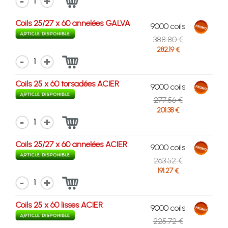
1
Coils 25/27 x 60 annelées GALVA
9000 coils
388.80 €
282.19 €
1
Coils 25 x 60 torsadées ACIER
9000 coils
277.56 €
201.38 €
1
Coils 25/27 x 60 annelées ACIER
9000 coils
263.52 €
191.27 €
1
Coils 25 x 60 lisses ACIER
9000 coils
225.72 €