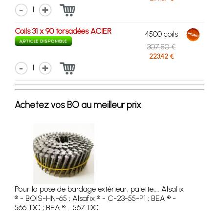
1
Coils 31 x 90 torsadées ACIER
4500 coils
307.80 €
223.42 €
1
Achetez vos BO au meilleur prix
Pour la pose de bardage extérieur, palette,... Alsafix
® - BOIS-HN-65 ; Alsafix ® - C-23-55-P1 ; BEA ® -
566-DC ; BEA ® - 567-DC