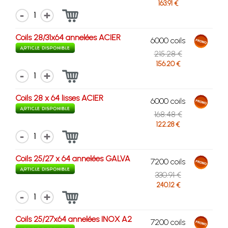
163.91 €
1
Coils 28/31x64 annelées ACIER
6000 coils
215.28 €
156.20 €
1
Coils 28 x 64 lisses ACIER
6000 coils
168.48 €
122.28 €
1
Coils 25/27 x 64 annelées GALVA
7200 coils
330.91 €
240.12 €
1
Coils 25/27x64 annelées INOX A2
7200 coils