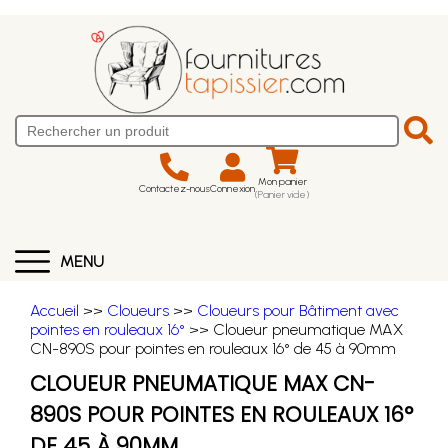
Mon panier
Contactez-nous
Connexion
(Panier vide)
MENU
Accueil
>>
Cloueurs
>>
Cloueurs pour Bâtiment avec
pointes en rouleaux 16°
>> Cloueur pneumatique MAX
CN-890S pour pointes en rouleaux 16° de 45 à 90mm
CLOUEUR PNEUMATIQUE MAX CN-
890S POUR POINTES EN ROULEAUX 16°
DE 45 À 90MM