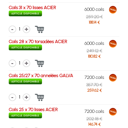
Coils 31 x 70 lisses ACIER
6000 coils
259.20 €
188.14 €
1
Coils 28 x 70 torsadées ACIER
6000 coils
249.12 €
180.82 €
1
Coils 25/27 x 70 annelées GALVA
7200 coils
357.70 €
259.62 €
1
Coils 25 x 70 lisses ACIER
7200 coils
202.18 €
146.74 €