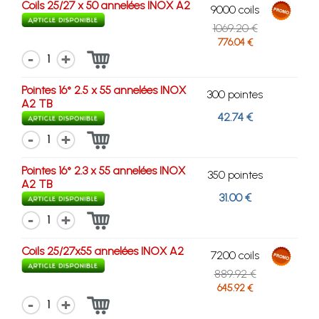
Coils 25/27 x 50 annelées INOX A2
9000 coils
1069.20 €
776.04 €
1
Pointes 16° 2.5 x 55 annelées INOX
300 pointes
A2 TB
42.74 €
1
Pointes 16° 2.3 x 55 annelées INOX
350 pointes
A2 TB
31.00 €
1
Coils 25/27x55 annelées INOX A2
7200 coils
889.92 €
645.92 €
1