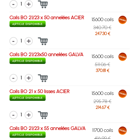
1
Coils BO 21/23 x 50 annelées ACIER
15600 coils
340.70 €
247.30 €
1
Coils BO 21/23x50 annelées GALVA
15600 coils
511.06 €
370.81 €
1
Coils BO 21 x 50 lisses ACIER
15600 coils
295.78 €
214.67 €
1
Coils BO 21/23 x 55 annelées GALVA
11700 coils
416.99 €