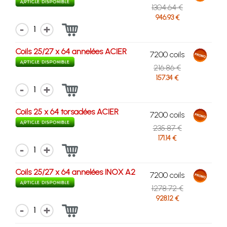
1304.64 €
946.93 €
1
Coils 25/27 x 64 annelées ACIER
7200 coils
216.86 €
157.34 €
1
Coils 25 x 64 torsadées ACIER
7200 coils
235.87 €
171.14 €
1
Coils 25/27 x 64 annelées INOX A2
7200 coils
1278.72 €
928.12 €
1