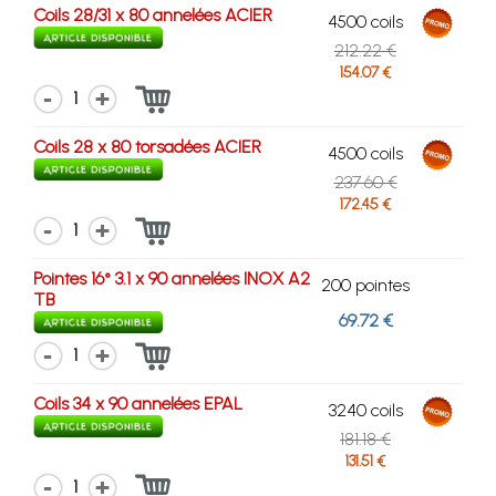
Coils 28/31 x 80 annelées ACIER
4500 coils
212.22 €
154.07 €
1
Coils 28 x 80 torsadées ACIER
4500 coils
237.60 €
172.45 €
1
Pointes 16° 3.1 x 90 annelées INOX A2
200 pointes
TB
69.72 €
1
Coils 34 x 90 annelées EPAL
3240 coils
181.18 €
131.51 €
1