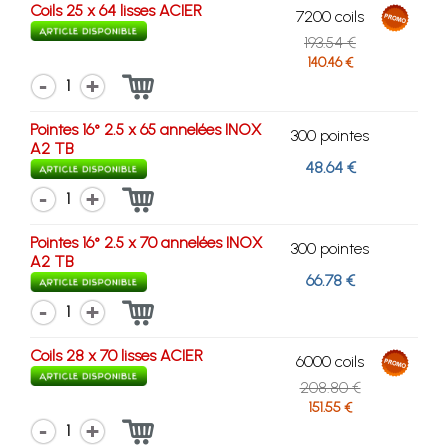
Coils 25 x 64 lisses ACIER
7200 coils
193.54 €
140.46 €
1
Pointes 16° 2.5 x 65 annelées INOX
300 pointes
A2 TB
48.64 €
1
Pointes 16° 2.5 x 70 annelées INOX
300 pointes
A2 TB
66.78 €
1
Coils 28 x 70 lisses ACIER
6000 coils
208.80 €
151.55 €
1