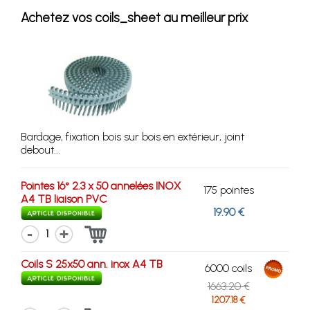
Achetez vos coils_sheet au meilleur prix
Bardage, fixation bois sur bois en extérieur, joint
debout...
Pointes 16° 2.3 x 50 annelées INOX
175 pointes
A4 TB liaison PVC
19.90 €
1
Coils S 25x50 ann. inox A4 TB
6000 coils
1663.20 €
1207.18 €