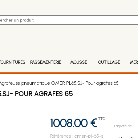
FOURNITURES
PASSEMENTERIE
MOUSSE
OUTILLAGE
MER
grafeuse pneumatique OMER PL65.SJ- Pour agrafes 65
.SJ- POUR AGRAFES 65
1008.00 €
TTC
1 agrafeuse
Référence :
omer-pl-65-sj