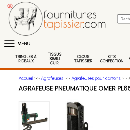
MENU
TISSUS
TRINGLES À
CLOUS
KITS
SIMILI
RIDEAUX
TAPISSIER
CONFECTION
CUIR
Accueil
>>
Agrafeuses
>>
Agrafeuses pour cartons
>> A
AGRAFEUSE PNEUMATIQUE OMER PL65