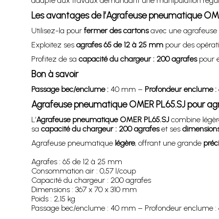
adapté aux travaux demandant une manipulation réguli
Les avantages de l’Agrafeuse pneumatique OME
Utilisez-la pour
fermer des cartons
avec une agrafeuse 
Exploitez ses
agrafes 65 de 12 à 25 mm
pour des opérati
Profitez de sa
capacité du chargeur : 200 agrafes
pour e
Bon à savoir
Passage bec/enclume :
40 mm –
Profondeur enclume :
Agrafeuse pneumatique OMER PL65.SJ pour agr
L’
Agrafeuse pneumatique OMER PL65.SJ
combine légère
sa
capacité du chargeur : 200 agrafes
et ses
dimensions
Agrafeuse pneumatique
légère
, offrant une grande
préc
Agrafes : 65 de 12 à 25 mm
Consommation air : 0,57 l/coup
Capacité du chargeur : 200 agrafes
Dimensions : 367 x 70 x 310 mm
Poids : 2,15 kg
Passage bec/enclume : 40 mm – Profondeur enclume 