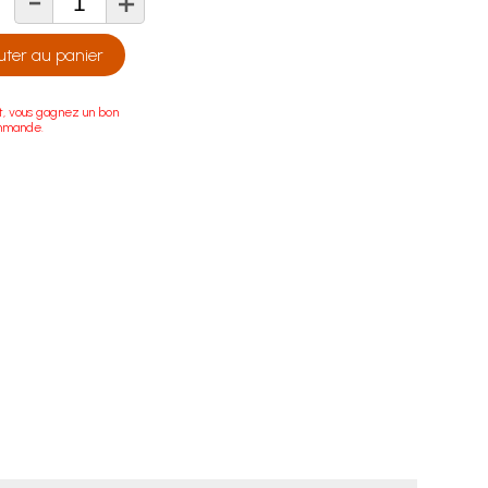
-
+
té
uter au panier
t, vous gagnez un bon
ommande.