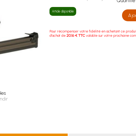
Quanti
Article disponible
Ajo
Pour récompenser votre fidélité en achetant ce produi
d'achat de
20.16 € TTC
valable sur votre prochaine c
les
ndir