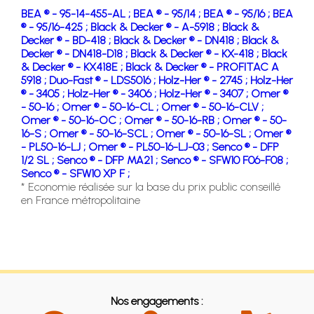
BEA ® - 95-14-455-AL ;
BEA ® - 95/14 ;
BEA ® - 95/16 ;
BEA
® - 95/16-425 ;
Black & Decker ® - A-5918 ;
Black &
Decker ® - BD-418 ;
Black & Decker ® - DN418 ;
Black &
Decker ® - DN418-D18 ;
Black & Decker ® - KX-418 ;
Black
& Decker ® - KX418E ;
Black & Decker ® - PROFITAC A
5918 ;
Duo-Fast ® - LDS5016 ;
Holz-Her ® - 2745 ;
Holz-Her
® - 3405 ;
Holz-Her ® - 3406 ;
Holz-Her ® - 3407 ;
Omer ®
- 50-16 ;
Omer ® - 50-16-CL ;
Omer ® - 50-16-CLV ;
Omer ® - 50-16-OC ;
Omer ® - 50-16-RB ;
Omer ® - 50-
16-S ;
Omer ® - 50-16-SCL ;
Omer ® - 50-16-SL ;
Omer ®
- PL50-16-LJ ;
Omer ® - PL50-16-LJ-03 ;
Senco ® - DFP
1/2 SL ;
Senco ® - DFP MA21 ;
Senco ® - SFW10 F06-F08 ;
Senco ® - SFW10 XP F ;
* Economie réalisée sur la base du prix public conseillé
en France métropolitaine
Nos engagements :