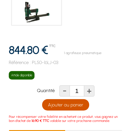
844.80 €
TTC
1 agrafeuse pneumatique
Référence :
PL50-16LJ-03
Article disponible
-
+
Quantité
Ajouter au panier
Pour récompenser votre fidélité en achetant ce produit, vous gagnez un
bon d'achat de
16.90 € TTC
valable sur votre prochaine commande.