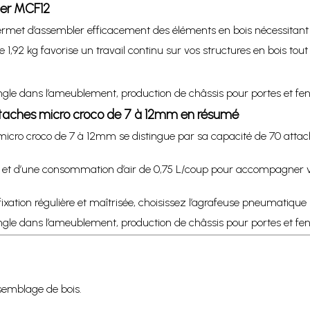
mer MCF12
rmet d’assembler efficacement des éléments en bois nécessitant de
 1,92 kg favorise un travail continu sur vos structures en bois tou
ngle dans l’ameublement, production de châssis pour portes et fenê
aches micro croco de 7 à 12mm en résumé
o croco de 7 à 12mm se distingue par sa capacité de 70 attache
m et d’une consommation d’air de 0,75 L/coup pour accompagner v
fixation régulière et maîtrisée, choisissez l’agrafeuse pneumat
gle dans l’ameublement, production de châssis pour portes et fenê
emblage de bois.