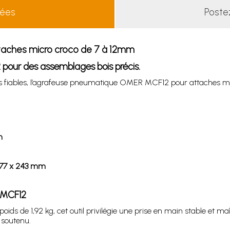
lées
Poste
aches micro croco de 7 à 12mm
our des assemblages bois précis.
es fiables, l’agrafeuse pneumatique OMER MCF12 pour attaches m
m
x 77 x 243 mm
 MCF12
ds de 1,92 kg, cet outil privilégie une prise en main stable et ma
 soutenu.