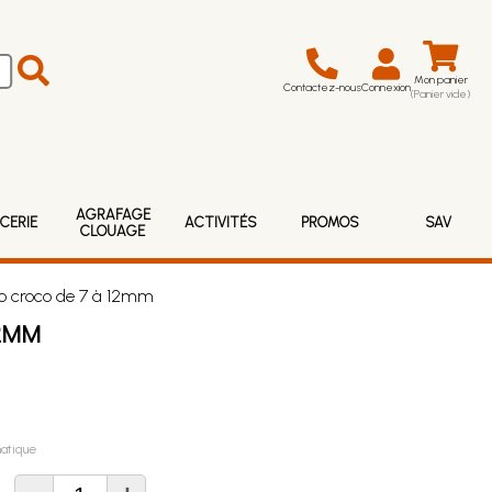
Mon panier
Contactez-nous
Connexion
(Panier vide)
AGRAFAGE
CERIE
ACTIVITÉS
PROMOS
SAV
CLOUAGE
 croco de 7 à 12mm
2MM
atique