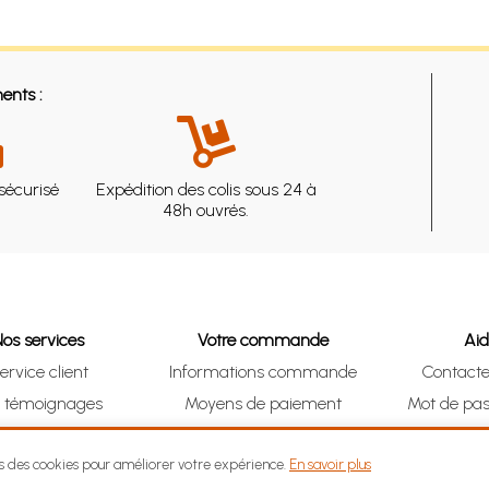
ents :
sécurisé
Expédition des colis sous 24 à
48h ouvrés.
Nos services
Votre commande
Ai
ervice client
Informations commande
Contact
s témoignages
Moyens de paiement
Mot de pas
& Collect (DRIVE)
Suivre vos achats
Je me ré
ns des cookies pour améliorer votre expérience.
En savoir plus