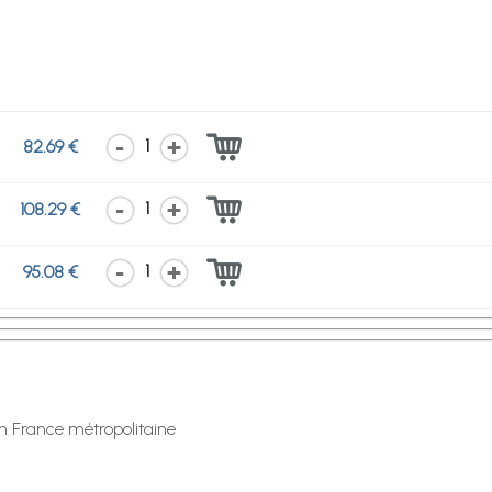
1
82.69 €
1
108.29 €
1
95.08 €
en France métropolitaine