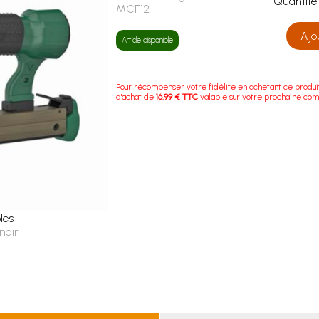
Quanti
MCF12
Ajo
Article disponible
Pour récompenser votre fidélité en achetant ce produi
d'achat de
16.99 € TTC
valable sur votre prochaine co
les
ndir