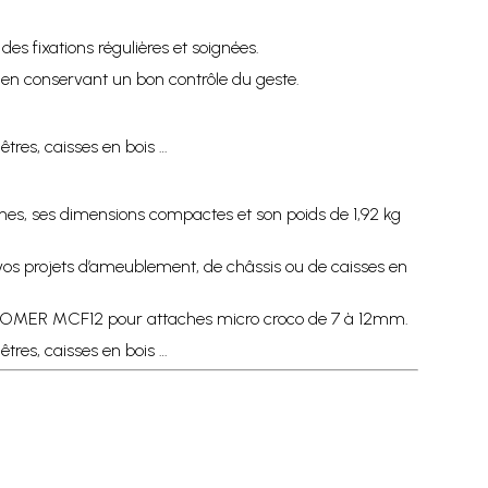
s fixations régulières et soignées.
t en conservant un bon contrôle du geste.
tres, caisses en bois …
s, ses dimensions compactes et son poids de 1,92 kg
os projets d’ameublement, de châssis ou de caisses en
ique OMER MCF12 pour attaches micro croco de 7 à 12mm.
tres, caisses en bois …