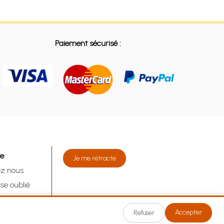
Paiement sécurisé :
de
Je me rétracte
ez nous
se oublié
tracte
Accepter
Refuser