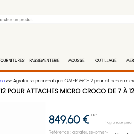
FOURNITURES
PASSEMENTERIE
MOUSSE
OUTILLAGE
MER
oco
>> Agrafeuse pneumatique OMER MCF12 pour attaches micro
12 POUR ATTACHES MICRO CROCO DE 7 À 1
849.60 €
TTC
1 agrafeuse pneum
Référence :
agrafeuse-omer-