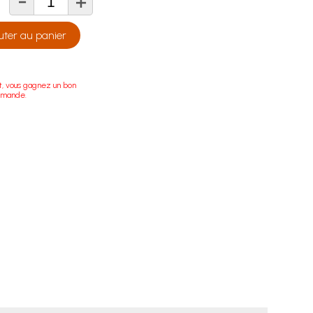
-
+
té
uter au panier
t, vous gagnez un bon
mmande.