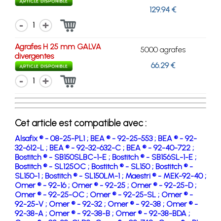
129.94 €
1
Agrafes H 25 mm GALVA
5000 agrafes
divergentes
66.29 €
1
Cet article est compatible avec :
Alsafix ® - 08-25-PL1 ;
BEA ® - 92-25-553 ;
BEA ® - 92-
32-612-L ;
BEA ® - 92-32-632-C ;
BEA ® - 92-40-722 ;
Bostitch ® - SB150SLBC-1-E ;
Bostitch ® - SB156SL-1-E ;
Bostitch ® - SL125OC ;
Bostitch ® - SL150 ;
Bostitch ® -
SL150-1 ;
Bostitch ® - SL150LM-1 ;
Maestri ® - MEK-92-40 ;
Omer ® - 92-16 ;
Omer ® - 92-25 ;
Omer ® - 92-25-D ;
Omer ® - 92-25-OC ;
Omer ® - 92-25-SL ;
Omer ® -
92-25-V ;
Omer ® - 92-32 ;
Omer ® - 92-38 ;
Omer ® -
92-38-A ;
Omer ® - 92-38-B ;
Omer ® - 92-38-BDA ;