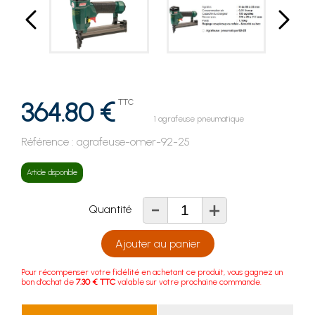
364.80 €
TTC
1 agrafeuse pneumatique
Référence :
agrafeuse-omer-92-25
Article disponible
-
+
Quantité
Ajouter au panier
Pour récompenser votre fidélité en achetant ce produit, vous gagnez un
bon d'achat de
7.30 € TTC
valable sur votre prochaine commande.