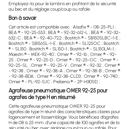
Employez-la pour le lambris en profitant de la sécurité
au bec et du réglage coup/coup ou rafale.
Bon à savoir
Cet article est compatible avec : Alsafix ® - 08-25-PL1 ;
BEA ® - 92-25-553 ; BEA ® - 92-32-612-L ; BEA ® - 92-32-
632-C ; BEA ® - 92-40-722 ; Bostitch ® - SB150SLBC-1-E ;
Bostitch ® - SB156SL-1-E ; Bostitch ® - SL125OC ; Bostitch
® - SL150 ; Bostitch ® - SL150-1 ; Bostitch ® - SL150LM-1 ;
Maestri ® - MEK-92-40 ; Omer ® - 92-16 ; Omer ® - 92-
25 ; Omer ® - 92-25-D ; Omer ® - 92-25-OC ; Omer ® -
92-25-SL ; Omer ® - 92-25-V ; Omer ® - 92-32 ; Omer ®
- 92-38 ; Omer ® - 92-38-A ; Omer ® - 92-38-B ; Omer ®
- 92-38-BDA ; Omer ® - 92-38-CLD3 ; Omer ® - 92-740 ;
Omer ® - PL-92-SJC ; Prebena ® - 2P-H30SD ;
Agrafeuse pneumatique OMER 92-25 pour
agrafes de type H en résumé
Cette agrafeuse pneumatique OMER 92-25 pour
agrafes de type H réunit des caractéristiques claires pour
l’agencement et l’assemblage. Vous bénéficiez d’agrafes
H de 08 à 25 mm, d’une capacité de 100 agrafes et de la
sécurité au bec avec réglage coup/coup ou rafale. Pour