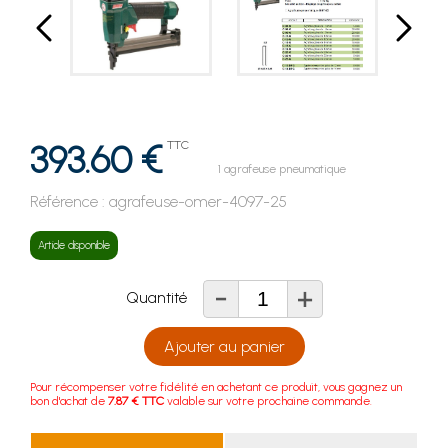
393.60 €
TTC
1 agrafeuse pneumatique
Référence :
agrafeuse-omer-4097-25
Article disponible
-
+
Quantité
Ajouter au panier
Pour récompenser votre fidélité en achetant ce produit, vous gagnez un
bon d'achat de
7.87 € TTC
valable sur votre prochaine commande.