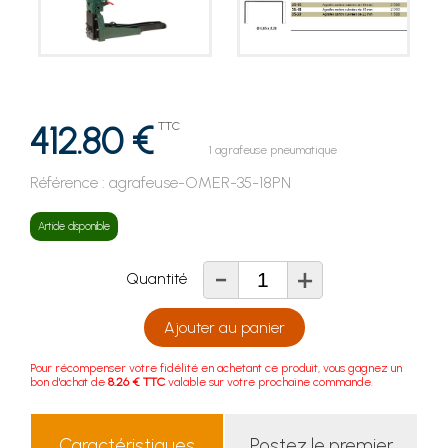
412.80 €
TTC
1 agrafeuse pneumatique
Référence :
agrafeuse-OMER-35-18PN
Article disponible
-
+
Quantité
Ajouter au panier
Pour récompenser votre fidélité en achetant ce produit, vous gagnez un
bon d'achat de
8.26 € TTC
valable sur votre prochaine commande.
Caractéristiques
Postez le premier