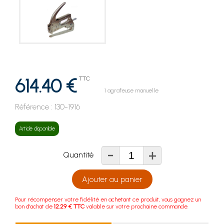
614.40 €
TTC
1 agrafeuse manuelle
Référence :
130-1916
Article disponible
-
+
Quantité
Ajouter au panier
Pour récompenser votre fidélité en achetant ce produit, vous gagnez un
bon d'achat de
12.29 € TTC
valable sur votre prochaine commande.