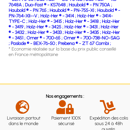
7648A ;
Duo-Fast ® - KS7648 ;
Haubold ® - PN 750A ;
Haubold ® - PN 765 ;
Haubold ® - PN-755-XI ;
Haubold ® -
PN-764-XII--V ;
Holz-Her ® - 3414 ;
Holz-Her ® - 3414-
TYPE-C ;
Holz-Her ® - 3415 ;
Holz-Her ® - 3418 ;
Holz-Her
® - 3419 ;
Holz-Her ® - 3425 ;
Holz-Her ® - 3431 ;
Holz-Her
® - 3432 ;
Holz-Her ® - 3433 ;
Holz-Her ® - 3435 ;
Holz-Her
® - 3451 ;
Omer ® - 700-65 ;
Omer ® - 700-738-NO-SAG
;
Paslode ® - BEX-76-50 ;
Prebena ® - ZT 67 Combi ;
* Economie réalisée sur la base du prix public conseillé
en France métropolitaine
Nos engagements :
Livraison partout
Paiement 100%
Expédition des colis
dans le monde
sécurisé
sous 24 à 48h
ouvrés.