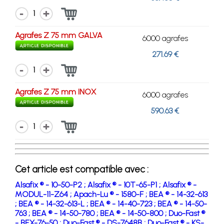
1
Agrafes Z 75 mm GALVA
6000 agrafes
271.69 €
1
Agrafes Z 75 mm INOX
6000 agrafes
590.63 €
1
Cet article est compatible avec :
Alsafix ® - 10-50-P2 ;
Alsafix ® - 10T-65-P1 ;
Alsafix ® -
MODUL-11-Z64 ;
Apach-Lu ® - 1580-F ;
BEA ® - 14-32-613
;
BEA ® - 14-32-613-L ;
BEA ® - 14-40-723 ;
BEA ® - 14-50-
763 ;
BEA ® - 14-50-780 ;
BEA ® - 14-50-800 ;
Duo-Fast ®
- BEX-76-50 ;
Duo-Fast ® - DS-7648B ;
Duo-Fast ® - KS-