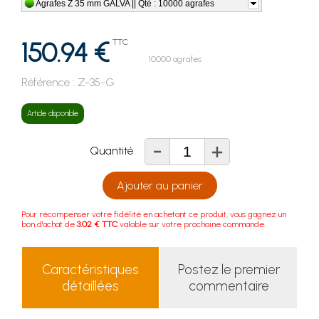
Agrafes Z 35 mm GALVA || Qté : 10000 agrafes
150.94 €
TTC
10000 agrafes
Référence :
Z-35-G
Article disponible
-
+
Quantité
Ajouter au panier
Pour récompenser votre fidélité en achetant ce produit, vous gagnez un
bon d'achat de
3.02 € TTC
valable sur votre prochaine commande.
Caractéristiques
Postez le premier
détaillées
commentaire