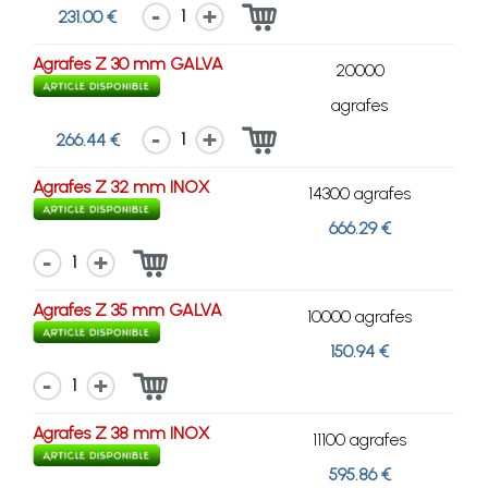
1
231.00 €
Agrafes Z 30 mm GALVA
20000
agrafes
1
266.44 €
Agrafes Z 32 mm INOX
14300 agrafes
666.29 €
1
Agrafes Z 35 mm GALVA
10000 agrafes
150.94 €
1
Agrafes Z 38 mm INOX
11100 agrafes
595.86 €