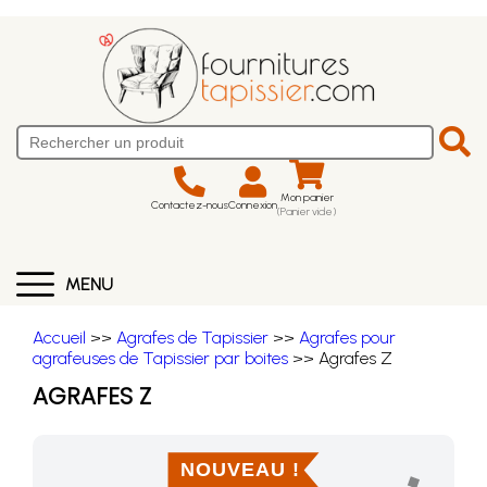
Mon panier
Contactez-nous
Connexion
(Panier vide)
MENU
Accueil
>>
Agrafes de Tapissier
>>
Agrafes pour
agrafeuses de Tapissier par boites
>> Agrafes Z
AGRAFES Z
NOUVEAU !