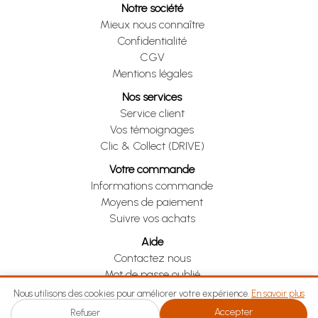
Notre société
Mieux nous connaître
Confidentialité
CGV
Mentions légales
Nos services
Service client
Vos témoignages
Clic & Collect (DRIVE)
Votre commande
Informations commande
Moyens de paiement
Suivre vos achats
Aide
Contactez nous
Mot de passe oublié
Je me rétracte
Nous utilisons des cookies pour améliorer votre expérience.
En savoir plus
Accepter
Refuser