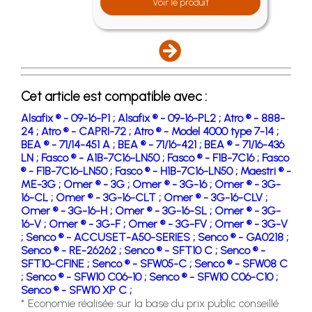
Voir le produit
Cet article est compatible avec :
Alsafix ® - 09-16-P1 ;
Alsafix ® - 09-16-PL2 ;
Atro ® - 888-
24 ;
Atro ® - CAPRI-72 ;
Atro ® - Model 4000 type 7-14 ;
BEA ® - 71/14-451 A ;
BEA ® - 71/16-421 ;
BEA ® - 71/16-436
LN ;
Fasco ® - A1B-7C16-LN50 ;
Fasco ® - F1B-7C16 ;
Fasco
® - F1B-7C16-LN50 ;
Fasco ® - H1B-7C16-LN50 ;
Maestri ® -
ME-3G ;
Omer ® - 3G ;
Omer ® - 3G-16 ;
Omer ® - 3G-
16-CL ;
Omer ® - 3G-16-CLT ;
Omer ® - 3G-16-CLV ;
Omer ® - 3G-16-H ;
Omer ® - 3G-16-SL ;
Omer ® - 3G-
16-V ;
Omer ® - 3G-F ;
Omer ® - 3G-FV ;
Omer ® - 3G-V
;
Senco ® - ACCUSET-A50-SERIES ;
Senco ® - GA0218 ;
Senco ® - RE-26262 ;
Senco ® - SFT10 C ;
Senco ® -
SFT10-CFINE ;
Senco ® - SFW05-C ;
Senco ® - SFW08 C
;
Senco ® - SFW10 C06-10 ;
Senco ® - SFW10 C06-C10 ;
Senco ® - SFW10 XP C ;
* Economie réalisée sur la base du prix public conseillé