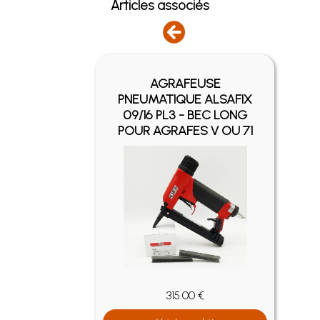
Articles associés
AGRAFEUSE
SAFIX
PNEUMATIQUE ALSAFIX
COURT
09/16 PL3 - BEC LONG
OU 71
POUR AGRAFES V OU 71
315.00 €