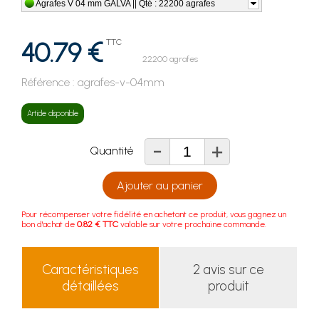
Agrafes V 04 mm GALVA || Qté : 22200 agrafes
40.79 €
TTC
22200 agrafes
Référence :
agrafes-v-04mm
Article disponible
-
+
Quantité
Ajouter au panier
Pour récompenser votre fidélité en achetant ce produit, vous gagnez un
bon d'achat de
0.82 € TTC
valable sur votre prochaine commande.
Caractéristiques
2 avis sur ce
détaillées
produit