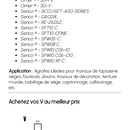
Omer ® - 3G-FV ;
Omer ® - 3G-V ;
Senco ® - ACCUSET-A50-SERIES ;
Senco ® - GA0218 ;
Senco ® - RE-26262 ;
Senco ® - SFT10 C ;
Senco ® - SFT10-CFINE ;
Senco ® - SFW05-C ;
Senco ® - SFW08 C ;
Senco ® - SFW10 C06-10 ;
Senco ® - SFW10 C06-C10 ;
Senco ® - SFW10 XP C ;
Application :
Agrafes idéales pour travaux de tapisserie,
sièges, fauteuils, divans, travaux de décoration, tenture
murale, habillage de siège, capitonnage, calfeutrage,
etc…
Achetez vos V au meilleur prix