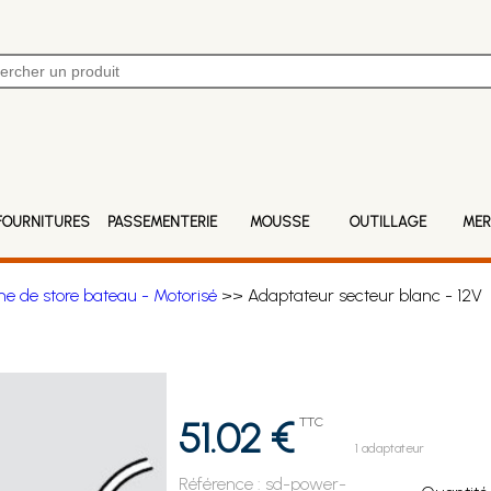
FOURNITURES
PASSEMENTERIE
MOUSSE
OUTILLAGE
MER
 de store bateau - Motorisé
>> Adaptateur secteur blanc - 12V
51.02 €
TTC
1 adaptateur
Référence :
sd-power-