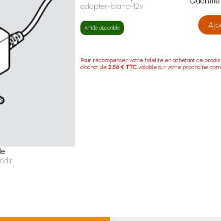
Quanti
adapter-blanc-12v
Ajo
Article disponible
Pour récompenser votre fidélité en achetant ce produi
d'achat de
2.56 € TTC
valable sur votre prochaine co
le
ndir