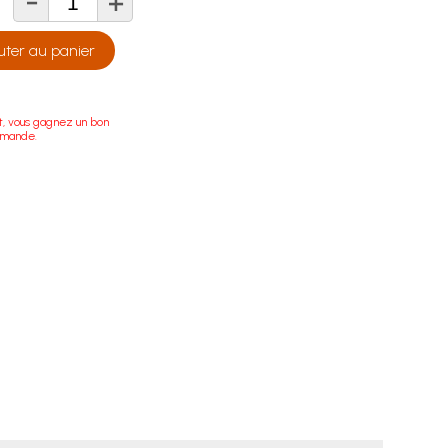
-
+
té
uter au panier
t, vous gagnez un bon
mmande.