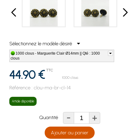
Sélectionnez le modèle désiré
1000 clous - Marguerite Clair Ø14mm || Qté : 1000
clous
44.90 €
TTC
1000 clous
Référence :
clou-ma-br-cl-14
Article disponible
-
+
Quantité
Ajouter au panier