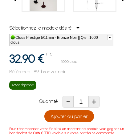
Sélectionnez le modèle désiré
Clous Prestige Ø11mm - Bronze Noir || Qté : 1000
clous
32.90 €
TTC
1000 clous
Référence :
89-bronze-noir
Article disponible
-
+
Quantité
Ajouter au panier
Pour récompenser votre fidélité en achetant ce produit, vous gagnez un
bon d'achat de
0.66 € TTC
valable sur votre prochaine commande.