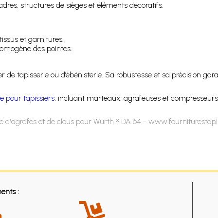
dres, structures de sièges et éléments décoratifs.
issus et garnitures.
homogène des pointes.
ier de tapisserie ou d’ébénisterie. Sa robustesse et sa précision ga
ge pour tapissiers
, incluant marteaux, agrafeuses et compresseu
 d'agrafes et de clous pour Wurth ® DA 64 - www.fourniturestap
ents :