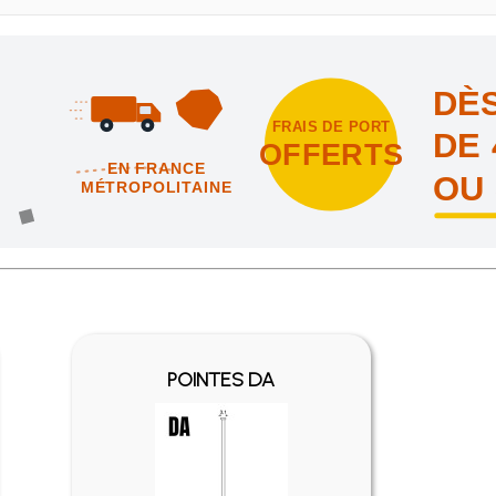
DÈS
FRAIS DE PORT
DE 
OFFERTS
EN FRANCE
OU
MÉTROPOLITAINE
intes et nous vous offrons les frais de port en France métropolitai
POINTES DA