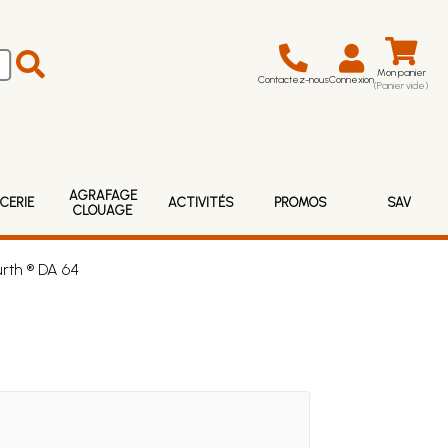
Mon panier
Contactez-nous
Connexion
(Panier vide)
AGRAFAGE
CERIE
ACTIVITÉS
PROMOS
SAV
CLOUAGE
rth ® DA 64