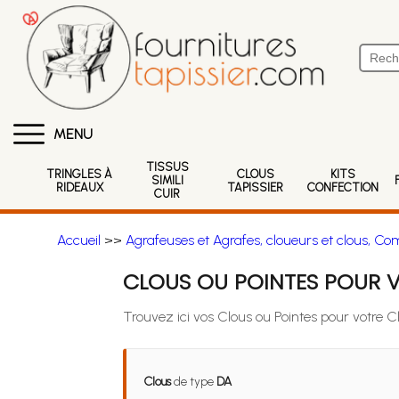
MENU
TISSUS
TRINGLES À
CLOUS
KITS
SIMILI
RIDEAUX
TAPISSIER
CONFECTION
CUIR
Accueil
>>
Agrafeuses et Agrafes, cloueurs et clous, Co
CLOUS OU POINTES POUR 
Trouvez ici vos Clous ou Pointes pour votre 
Clous
de type
DA