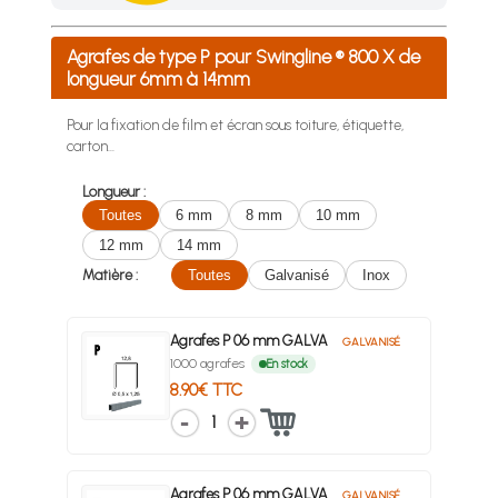
Achetez 4 sachets ou boîtes d'agrafes ou de pointes et nous 
Agrafes de type P pour Swingline ® 800 X de
longueur 6mm à 14mm
Pour la fixation de film et écran sous toiture, étiquette,
carton...
Longueur :
Toutes
6 mm
8 mm
10 mm
12 mm
14 mm
Matière :
Toutes
Galvanisé
Inox
Agrafes P 06 mm GALVA
GALVANISÉ
1000 agrafes
En stock
8.90€ TTC
1
Agrafes P 06 mm GALVA
GALVANISÉ