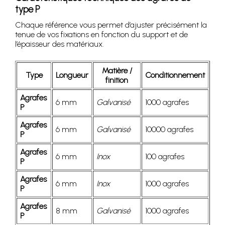
type P
Chaque référence vous permet d’ajuster précisément la
tenue de vos fixations en fonction du support et de
l’épaisseur des matériaux.
Matière /
Type
Longueur
Conditionnement
finition
Agrafes
6 mm
Galvanisé
1000 agrafes
P
Agrafes
6 mm
Galvanisé
10000 agrafes
P
Agrafes
6 mm
Inox
100 agrafes
P
Agrafes
6 mm
Inox
1000 agrafes
P
Agrafes
8 mm
Galvanisé
1000 agrafes
P