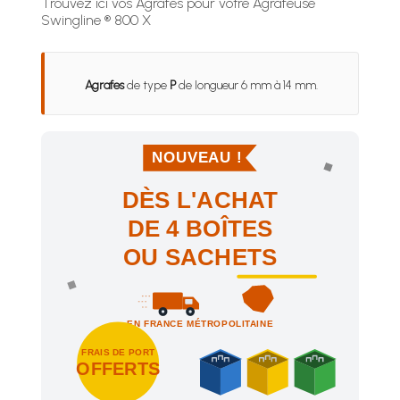
Trouvez ici vos Agrafes pour votre Agrafeuse
Swingline ® 800 X
Agrafes
de type
P
de longueur 6 mm à 14 mm.
NOUVEAU !
DÈS L'ACHAT
DE 4 BOÎTES
OU SACHETS
EN FRANCE MÉTROPOLITAINE
FRAIS DE PORT
OFFERTS