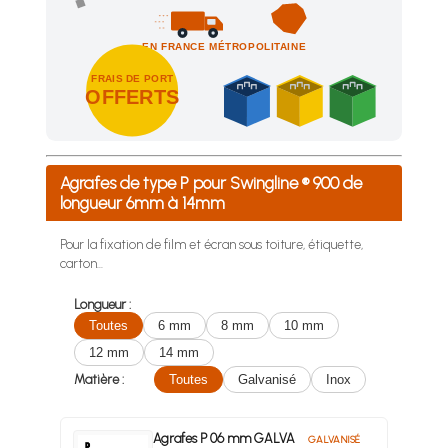
EN FRANCE MÉTROPOLITAINE
FRAIS DE PORT
OFFERTS
Achetez 4 sachets ou boîtes d'agrafes ou de pointes et nous 
Agrafes de type P pour Swingline ® 900 de
longueur 6mm à 14mm
Pour la fixation de film et écran sous toiture, étiquette,
carton...
Longueur :
Toutes
6 mm
8 mm
10 mm
12 mm
14 mm
Matière :
Toutes
Galvanisé
Inox
Agrafes P 06 mm GALVA
GALVANISÉ