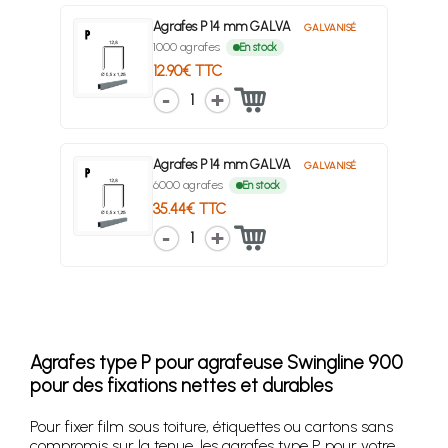
Agrafes P 14 mm GALVA
GALVANISÉ
1000 agrafes
En stock
12.90€ TTC
1
Agrafes P 14 mm GALVA
GALVANISÉ
6000 agrafes
En stock
35.44€ TTC
1
Agrafes type P pour agrafeuse Swingline 900
pour des fixations nettes et durables
Pour fixer film sous toiture, étiquettes ou cartons sans
compromis sur la tenue, les agrafes type P pour votre