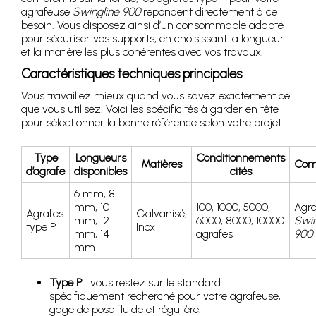
agrafeuse
Swingline 900
répondent directement à ce
besoin. Vous disposez ainsi d’un consommable adapté
pour sécuriser vos supports, en choisissant la longueur
et la matière les plus cohérentes avec vos travaux.
Caractéristiques techniques principales
Vous travaillez mieux quand vous savez exactement ce
que vous utilisez. Voici les spécificités à garder en tête
pour sélectionner la bonne référence selon votre projet.
Type
Longueurs
Conditionnements
Matières
Comp
d’agrafe
disponibles
cités
6 mm, 8
mm, 10
100, 1000, 5000,
Agr
Agrafes
Galvanisé,
mm, 12
6000, 8000, 10000
Swin
type P
Inox
mm, 14
agrafes
900
mm
Type P
: vous restez sur le standard
spécifiquement recherché pour votre agrafeuse,
gage de pose fluide et régulière.