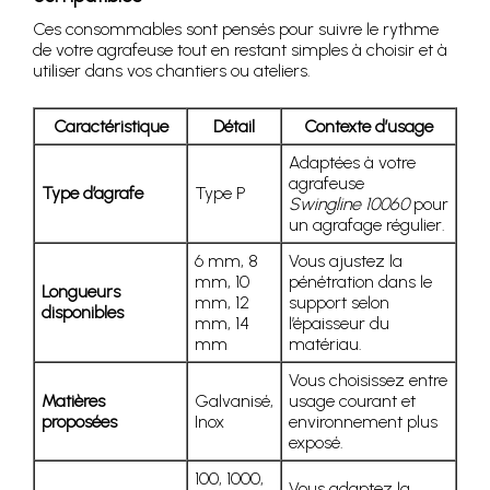
Ces consommables sont pensés pour suivre le rythme
de votre agrafeuse tout en restant simples à choisir et à
utiliser dans vos chantiers ou ateliers.
Caractéristique
Détail
Contexte d’usage
Adaptées à votre
agrafeuse
Type d’agrafe
Type P
Swingline 10060
pour
un agrafage régulier.
6 mm, 8
Vous ajustez la
mm, 10
pénétration dans le
Longueurs
mm, 12
support selon
disponibles
mm, 14
l’épaisseur du
mm
matériau.
Vous choisissez entre
Matières
Galvanisé,
usage courant et
proposées
Inox
environnement plus
exposé.
100, 1000,
Vous adaptez la