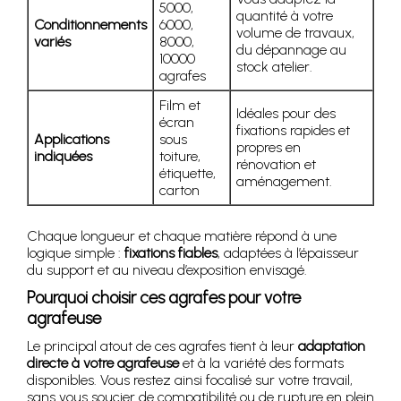
5000,
quantité à votre
Conditionnements
6000,
volume de travaux,
variés
8000,
du dépannage au
10000
stock atelier.
agrafes
Film et
Idéales pour des
écran
fixations rapides et
Applications
sous
propres en
indiquées
toiture,
rénovation et
étiquette,
aménagement.
carton
Chaque longueur et chaque matière répond à une
logique simple :
fixations fiables
, adaptées à l’épaisseur
du support et au niveau d’exposition envisagé.
Pourquoi choisir ces agrafes pour votre
agrafeuse
Le principal atout de ces agrafes tient à leur
adaptation
directe à votre agrafeuse
et à la variété des formats
disponibles. Vous restez ainsi focalisé sur votre travail,
sans vous soucier de compatibilité ou de rupture en plein