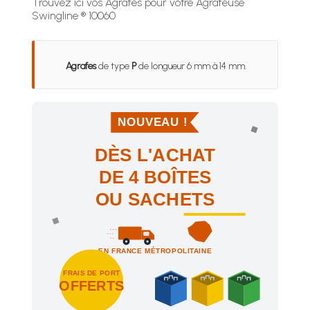
Trouvez ici vos Agrafes pour votre Agrafeuse
Swingline ® 10060
Agrafes
de type
P
de longueur 6 mm à 14 mm.
NOUVEAU !
DÈS L'ACHAT
DE 4 BOÎTES
OU SACHETS
EN FRANCE MÉTROPOLITAINE
FRAIS DE PORT
OFFERTS