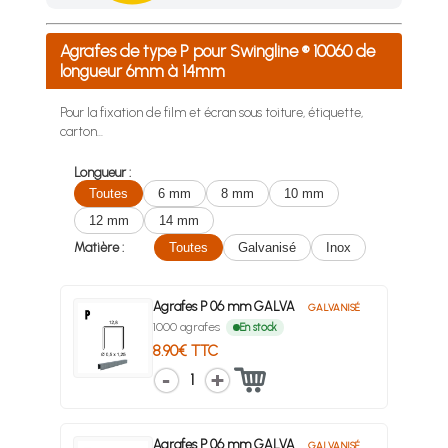
Achetez 4 sachets ou boîtes d'agrafes ou de pointes et nous 
Agrafes de type P pour Swingline ® 10060 de
longueur 6mm à 14mm
Pour la fixation de film et écran sous toiture, étiquette,
carton...
Longueur :
Toutes
6 mm
8 mm
10 mm
12 mm
14 mm
Matière :
Toutes
Galvanisé
Inox
Agrafes P 06 mm GALVA
GALVANISÉ
1000 agrafes
En stock
8.90€ TTC
1
Agrafes P 06 mm GALVA
GALVANISÉ