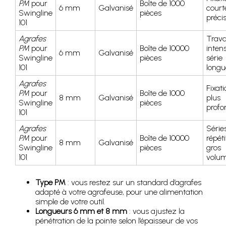
PM
pour
Boîte de 1000
6 mm
Galvanisé
court
Swingline
pièces
préci
101
Agrafes
Trav
PM
pour
Boîte de 10000
intens
6 mm
Galvanisé
Swingline
pièces
série
101
longu
Agrafes
Fixati
PM
pour
Boîte de 1000
8 mm
Galvanisé
plus
Swingline
pièces
profo
101
Agrafes
Série
PM
pour
Boîte de 10000
répéti
8 mm
Galvanisé
Swingline
pièces
gros
101
volu
Type PM
: vous restez sur un standard d’agrafes
adapté à votre agrafeuse, pour une alimentation
simple de votre outil.
Longueurs 6 mm et 8 mm
: vous ajustez la
pénétration de la pointe selon l’épaisseur de vos