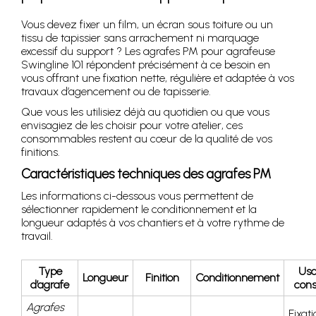
Vous devez fixer un film, un écran sous toiture ou un
tissu de tapissier sans arrachement ni marquage
excessif du support ? Les agrafes PM pour agrafeuse
Swingline 101 répondent précisément à ce besoin en
vous offrant une fixation nette, régulière et adaptée à vos
travaux d’agencement ou de tapisserie.
Que vous les utilisiez déjà au quotidien ou que vous
envisagiez de les choisir pour votre atelier, ces
consommables restent au cœur de la qualité de vos
finitions.
Caractéristiques techniques des agrafes PM
Les informations ci-dessous vous permettent de
sélectionner rapidement le conditionnement et la
longueur adaptés à vos chantiers et à votre rythme de
travail.
Type
Us
Longueur
Finition
Conditionnement
d’agrafe
cons
Agrafes
Fixat