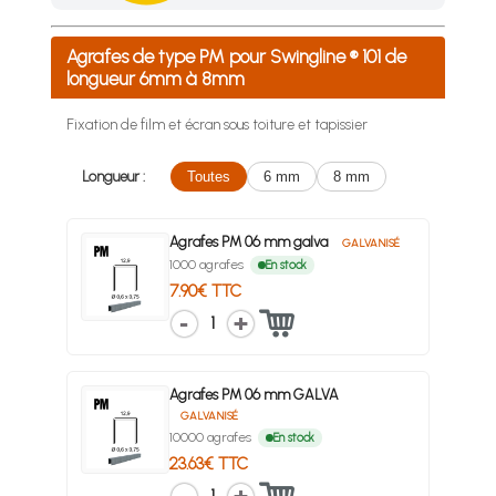
Achetez 4 sachets ou boîtes d'agrafes ou de pointes et nous 
Agrafes de type PM pour Swingline ® 101 de
longueur 6mm à 8mm
Fixation de film et écran sous toiture et tapissier
Longueur :
Toutes
6 mm
8 mm
Agrafes PM 06 mm galva
GALVANISÉ
1000 agrafes
En stock
7.90€ TTC
1
Agrafes PM 06 mm GALVA
GALVANISÉ
10000 agrafes
En stock
23.63€ TTC