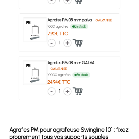
1
Agrafes PM 08 mm galva
GALVANISÉ
1000 agrafes
En stock
7.90€ TTC
1
Agrafes PM 08 mm GALVA
GALVANISÉ
10000 agrafes
En stock
24.94€ TTC
1
Agrafes PM pour agrafeuse Swingline 101 : fixez
proprement tous vos supports souples