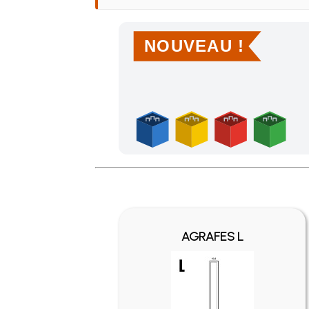
NOUVEAU !
Achetez 4 sachets ou boîtes d'agrafes ou de po
AGRAFES L