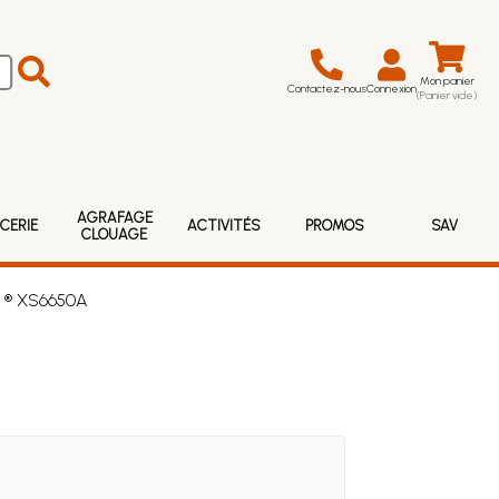
Mon panier
Contactez-nous
Connexion
(Panier vide)
AGRAFAGE
CERIE
ACTIVITÉS
PROMOS
SAV
CLOUAGE
s ® XS6650A