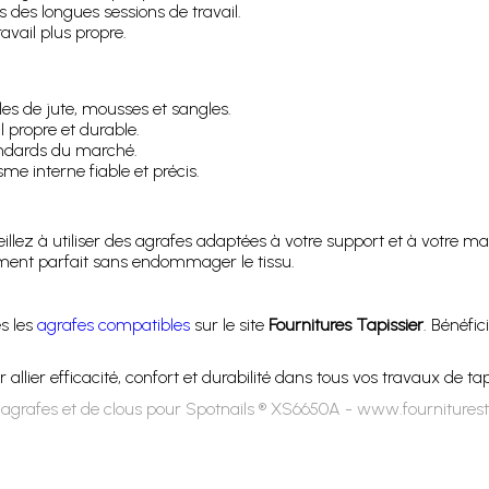
rs des longues sessions de travail.
avail plus propre.
les de jute, mousses et sangles.
l propre et durable.
ndards du marché.
e interne fiable et précis.
veillez à utiliser des agrafes adaptées à votre support et à votre ma
nt parfait sans endommager le tissu.
s les
agrafes compatibles
sur le site
Fournitures Tapissier
. Bénéfic
r allier efficacité, confort et durabilité dans tous vos travaux de tap
agrafes et de clous pour Spotnails ® XS6650A - www.fournitures