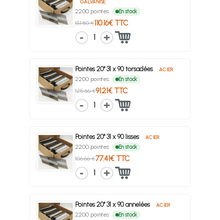
GALVANISÉ
2200 pointes
En stock
110.16€ TTC
151.80 €
1
Pointes 20° 31 x 90 torsadées
ACIER
2200 pointes
En stock
91.21€ TTC
125.66 €
1
Pointes 20° 31 x 90 lisses
ACIER
2200 pointes
En stock
77.41€ TTC
106.66 €
1
Pointes 20° 31 x 90 annelées
ACIER
2200 pointes
En stock