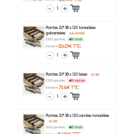
1
Pointes 20° 38 x 120 torsadées
galvanisées
GALVANISÉ
1000 pointes
En stock
126.29€ TTC
174.00 €
1
Pointes 20° 38 x 120 lisses
ACIER
1000 pointes
En rupture
73.16€ TTC
100.80 €
1
Pointes 20° 38 x 120 carrées torsadées
ACIER
1400 pointes
En stock