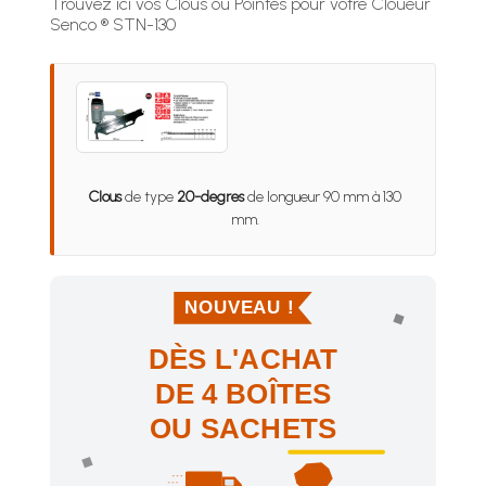
Trouvez ici vos Clous ou Pointes pour votre Cloueur
Senco ® STN-130
Clous
de type
20-degres
de longueur 90 mm à 130
mm.
NOUVEAU !
DÈS L'ACHAT
DE 4 BOÎTES
OU SACHETS