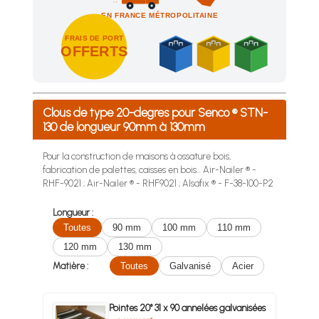
EN FRANCE MÉTROPOLITAINE
FRAIS DE PORT
OFFERTS
Achetez 4 sachets ou boîtes d'agrafes ou de pointes et nous 
Clous de type 20-degres pour Senco ® STN-
130 de longueur 90mm à 130mm
Pour la construction de maisons à ossature bois,
fabrication de palettes, caisses en bois... Air-Nailer ® -
RHF-9021 ; Air-Nailer ® - RHF9021 ; Alsafix ® - F-38-100-P2
Longueur :
Toutes
90 mm
100 mm
110 mm
120 mm
130 mm
Matière :
Toutes
Galvanisé
Acier
Pointes 20° 31 x 90 annelées galvanisées