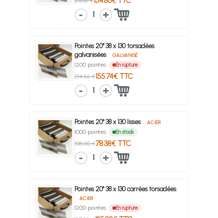
154.86€ TTC
213.36 €
1
Pointes 20° 38 x 130 torsadées
galvanisées
GALVANISÉ
1200 pointes
En rupture
155.74€ TTC
214.56 €
1
Pointes 20° 38 x 130 lisses
ACIER
1000 pointes
En stock
78.38€ TTC
108.00 €
1
Pointes 20° 38 x 130 carrées torsadées
ACIER
1200 pointes
En rupture