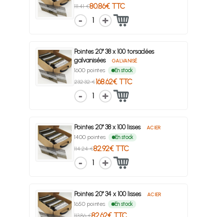
80.86€ TTC
111.41 €
1
Pointes 20° 38 x 100 torsadées
galvanisées
GALVANISÉ
1600 pointes
En stock
168.62€ TTC
232.32 €
1
Pointes 20° 38 x 100 lisses
ACIER
1400 pointes
En stock
82.92€ TTC
114.24 €
1
Pointes 20° 34 x 100 lisses
ACIER
1650 pointes
En stock
82.62€ TTC
113.86 €