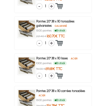
1
Pointes 20° 38 x 110 torsadées
galvanisées
GALVANISÉ
1500 pointes
En stock
160.70€ TTC
221.40 €
1
Pointes 20° 38 x 110 lisses
ACIER
1000 pointes
En stock
69.68€ TTC
96.00 €
1
Pointes 20° 38 x 110 carrées torsadées
ACIER
1500 pointes
En stock
156.78€ TTC
216.00 €