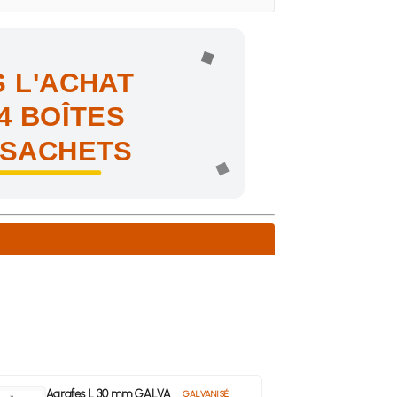
 L'ACHAT
4 BOÎTES
 SACHETS
ne !
Agrafes L 30 mm GALVA
GALVANISÉ