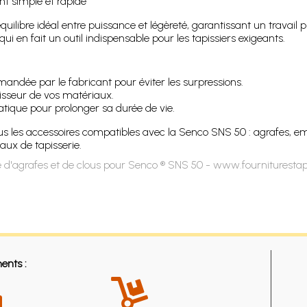
t simple et rapide
quilibre idéal entre puissance et légèreté, garantissant un travail
ui en fait un outil indispensable pour les tapissiers exigeants.
andée par le fabricant pour éviter les surpressions.
isseur de vos matériaux.
atique pour prolonger sa durée de vie.
s les accessoires compatibles avec la Senco SNS 50 : agrafes, emb
aux de tapisserie.
 d'agrafes et de clous pour Senco ® SNS 50 - www.fourniturestap
ents :