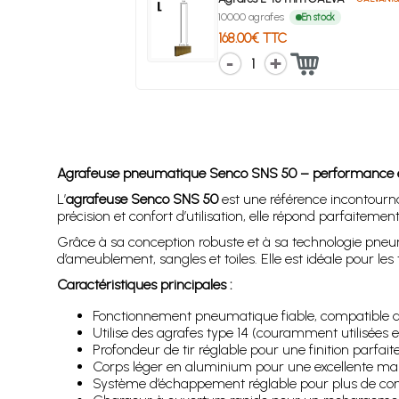
10000 agrafes
En stock
168.00€ TTC
1
Agrafeuse pneumatique Senco SNS 50 – performance et fi
L’
agrafeuse Senco SNS 50
est une référence incontourn
précision et confort d’utilisation, elle répond parfaitemen
Grâce à sa conception robuste et à sa technologie pneuma
d’ameublement, sangles et toiles. Elle est idéale pour les t
Caractéristiques principales :
Fonctionnement pneumatique fiable, compatible 
Utilise des agrafes type 14 (couramment utilisées e
Profondeur de tir réglable pour une finition parfait
Corps léger en aluminium pour une excellente man
Système d’échappement réglable pour plus de con