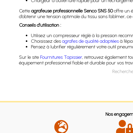
Chargeur à ouverture rapide pour un rechargemen
Cette
agrafeuse professionnelle Senco SNS 50
offre un é
d’obtenir une tension optimale du tissu sans l’abîmer, ce q
Conseils d’utilisation :
Utilisez un compresseur réglé à la pression recomm
Choisissez des
agrafes de qualité adaptées
à l’épa
Pensez à lubrifier régulièrement votre outil pneum
Sur le site
Fournitures Tapissier
, retrouvez également tou
équipement professionnel fiable et durable pour vos trav
Recherche
Nos engagem