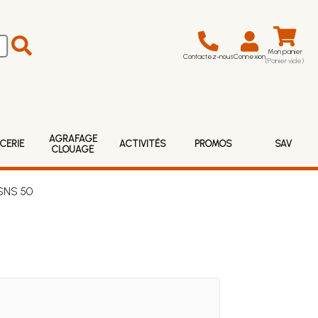
Mon panier
Contactez-nous
Connexion
(Panier vide)
AGRAFAGE
CERIE
ACTIVITÉS
PROMOS
SAV
CLOUAGE
 SNS 50