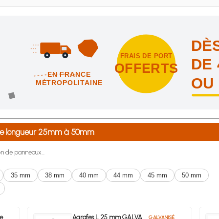
DÈS
FRAIS DE PORT
DE 
OFFERTS
EN FRANCE
OU
MÉTROPOLITAINE
intes et nous vous offrons les frais de port en France métropolitai
0 de longueur 25mm à 50mm
ion de panneaux...
35 mm
38 mm
40 mm
44 mm
45 mm
50 mm
e
Agrafes L 25 mm GALVA
GALVANISÉ