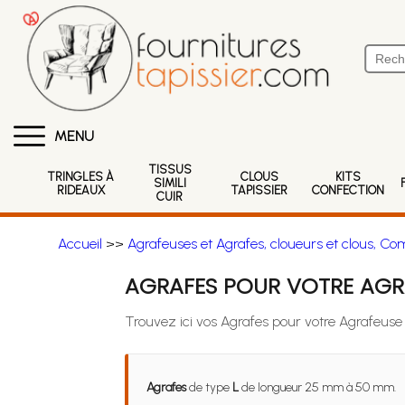
MENU
TISSUS
TRINGLES À
CLOUS
KITS
SIMILI
RIDEAUX
TAPISSIER
CONFECTION
CUIR
Accueil
>>
Agrafeuses et Agrafes, cloueurs et clous, Co
AGRAFES POUR VOTRE AGR
Trouvez ici vos Agrafes pour votre Agrafeus
Agrafes
de type
L
de longueur 25 mm à 50 mm.