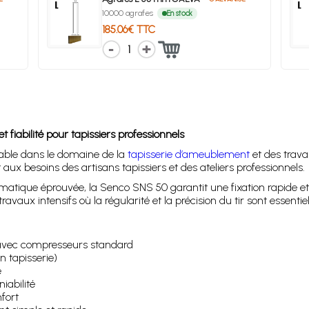
10000 agrafes
En stock
185.06€ TTC
1
abilité pour tapissiers professionnels
able dans le domaine de la
tapisserie d’ameublement
et des trava
t aux besoins des artisans tapissiers et des ateliers professionnels.
tique éprouvée, la Senco SNS 50 garantit une fixation rapide et s
ravaux intensifs où la régularité et la précision du tir sont essentiel
avec compresseurs standard
n tapisserie)
e
iabilité
fort