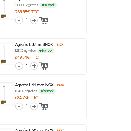
20000 agrafes
En stock
238.88€ TTC
1
Agrafes L 38 mm INOX
INOX
12100 agrafes
En stock
649.54€ TTC
1
Agrafes L 44 mm INOX
INOX
10400 agrafes
En stock
634.73€ TTC
1
Agrafes L 50 mm INOX
INOX