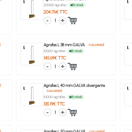
20000 agrafes
En stock
204.76€ TTC
1
Agrafes L 38 mm GALVA
É
GALVANISÉ
10000 agrafes
En stock
145.69€ TTC
1
Agrafes L 40 mm GALVA divergente
É
GALVANISÉ
10000 agrafes
En stock
135.19€ TTC
1
Agrafes L 50 mm GALVA
É
GALVANISÉ