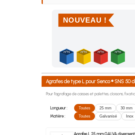
NOUVEAU !
Achetez 4 sachets ou boîtes d'agrafes ou de po
Agrafes de type L pour Senco ® SNS 5
Pour l'agrafage de caisses et palettes, cloisons, fixat
Longueur :
Toutes
25 mm
30 mm
Matière :
Toutes
Galvanisé
Inox
Agrafes L 25 mm GALVA divergent