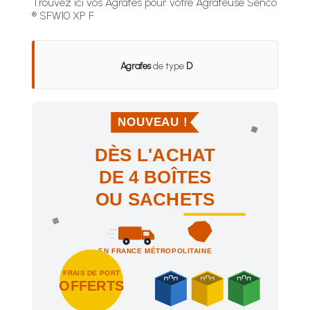
Trouvez ici vos Agrafes pour votre Agrafeuse Senco
® SFW10 XP F
Agrafes
de type
D
NOUVEAU !
DÈS L'ACHAT
DE 4 BOÎTES
OU SACHETS
EN FRANCE MÉTROPOLITAINE
FRAIS DE PORT
OFFERTS