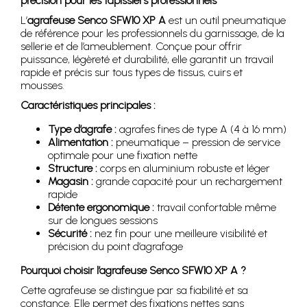
précision pour les tapissiers professionnels
L’
agrafeuse Senco SFW10 XP A
est un outil pneumatique
de référence pour les professionnels du garnissage, de la
sellerie et de l’ameublement. Conçue pour offrir
puissance, légèreté et durabilité, elle garantit un travail
rapide et précis sur tous types de tissus, cuirs et
mousses.
Caractéristiques principales :
Type d’agrafe :
agrafes fines de type A (4 à 16 mm)
Alimentation :
pneumatique – pression de service
optimale pour une fixation nette
Structure :
corps en aluminium robuste et léger
Magasin :
grande capacité pour un rechargement
rapide
Détente ergonomique :
travail confortable même
sur de longues sessions
Sécurité :
nez fin pour une meilleure visibilité et
précision du point d’agrafage
Pourquoi choisir l’agrafeuse Senco SFW10 XP A ?
Cette agrafeuse se distingue par sa fiabilité et sa
constance. Elle permet des fixations nettes sans