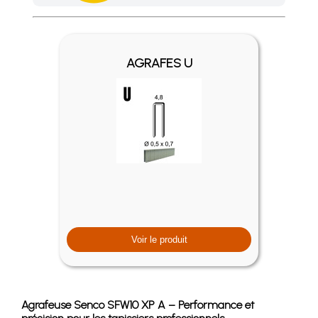
Achetez 4 sachets ou boîtes d'agrafes ou de pointes et nous 
AGRAFES U
Voir le produit
Agrafeuse Senco SFW10 XP A – Performance et