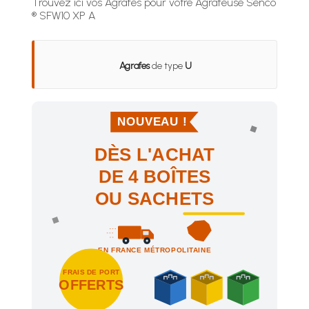
Trouvez ici vos Agrafes pour votre Agrafeuse Senco
® SFW10 XP A
Agrafes
de type
U
NOUVEAU !
DÈS L'ACHAT
DE 4 BOÎTES
OU SACHETS
EN FRANCE MÉTROPOLITAINE
FRAIS DE PORT
OFFERTS