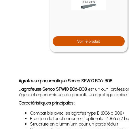
Voir le produit
Agrafeuse pneumatique Senco SFW10 B06-B08
L’
agrafeuse Senco SFW10 B06-B08
est un outil professi
légère et ergonomique, elle garantit un agrafage rapide, fi
Caractéristiques principales :
Compatible avec les agrafes type B (B06 à B08)
Pression de fonctionnement optimale : 4,8 à 6,2 ba
Structure en aluminium pour un poids réduit