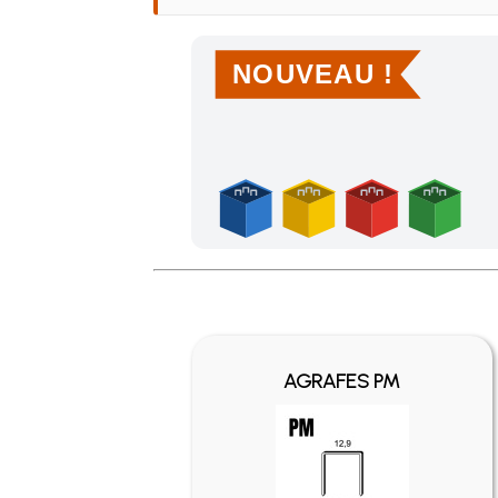
NOUVEAU !
Achetez 4 sachets ou boîtes d'agrafes ou de po
AGRAFES PM