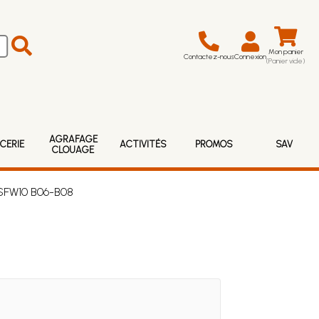
Mon panier
Contactez-nous
Connexion
(Panier vide)
AGRAFAGE
CERIE
ACTIVITÉS
PROMOS
SAV
CLOUAGE
 SFW10 B06-B08