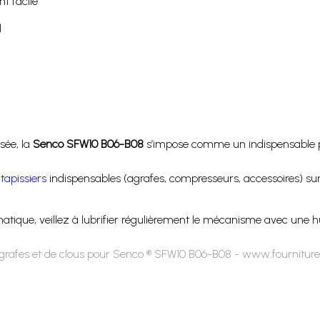
t facile
l
l
sée, la
Senco SFW10 B06-B08
s’impose comme un indispensable pou
tapissiers
indispensables (agrafes, compresseurs, accessoires) sur 
atique, veillez à lubrifier régulièrement le mécanisme avec une h
grafes et de clous pour Senco ® SFW10 B06-B08 - www.fourniture