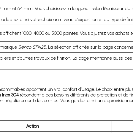
m et 64 mm. Vous choisissez la longueur selon l’épaisseur du su
 adaptez ainsi votre choix au niveau d’exposition et au type de fini
tes affichent 1000, 4000 ou 5000 pointes. Vous ajustez vos achats s
eumatique
Senco SFN2B
. La sélection affichée sur la page concern
caliers et d’autres travaux de finition. La page mentionne aussi d
consommables apportent un vrai confort d’usage. Le choix entre plu
u
Inox 304
répondent à des besoins différents de protection et de fi
nt régulièrement des pointes. Vous gardez ainsi un approvisionne
Action