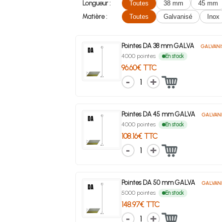
Longueur :
Toutes
38 mm
45 mm
Matière :
Toutes
Galvanisé
Inox
Pointes DA 38 mm GALVA
GALVANI
4000 pointes
En stock
96.60€ TTC
1
Pointes DA 45 mm GALVA
GALVANI
4000 pointes
En stock
108.16€ TTC
1
Pointes DA 50 mm GALVA
GALVANI
5000 pointes
En stock
148.97€ TTC
1