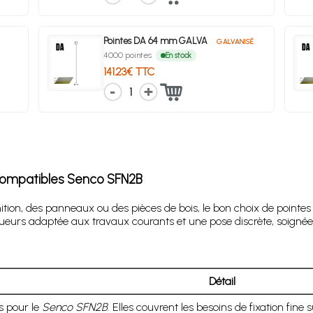
Pointes DA 64 mm GALVA
GALVANISÉ
4000 pointes
En stock
141.23€ TTC
1
ompatibles
Senco SFN2B
on, des panneaux ou des pièces de bois, le bon choix de pointes f
rs adaptée aux travaux courants et une pose discrète, soignée e
Détail
s pour le
Senco SFN2B
. Elles couvrent les besoins de fixation fine s