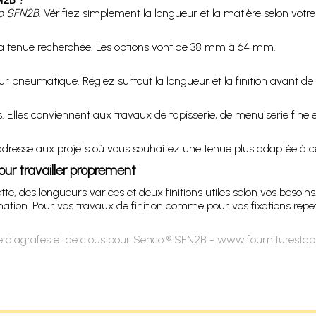
o SFN2B
. Vérifiez simplement la longueur et la matière selon votre
 la tenue recherchée. Les options vont de 38 mm à 64 mm.
ueur pneumatique. Réglez surtout la longueur et la finition avant 
es. Elles conviennent aux travaux de tapisserie, de menuiserie fi
adresse aux projets où vous souhaitez une tenue plus adaptée à cer
our travailler proprement
, des longueurs variées et deux finitions utiles selon vos besoin
ion. Pour vos travaux de finition comme pour vos fixations répété
 d'agrafes et de clous pour Senco ® SFN2B - www.fourniturestap