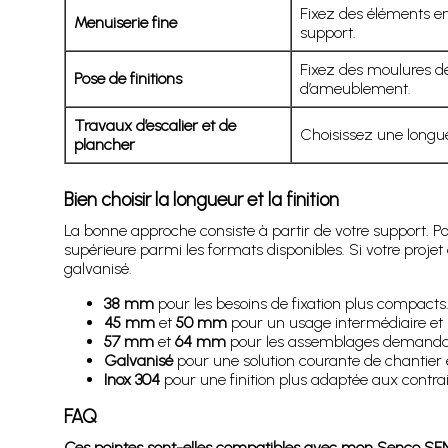
Fixez des éléments en
Menuiserie fine
support.
Fixez des moulures dé
Pose de finitions
d’ameublement.
Travaux d’escalier et de
Choisissez une longue
plancher
Bien choisir la longueur et la finition
La bonne approche consiste à partir de votre support. Po
supérieure parmi les formats disponibles. Si votre proje
galvanisé.
38 mm
pour les besoins de fixation plus compacts
45 mm
et
50 mm
pour un usage intermédiaire et 
57 mm
et
64 mm
pour les assemblages demandan
Galvanisé
pour une solution courante de chantier et
Inox 304
pour une finition plus adaptée aux contra
FAQ
Ces pointes sont-elles compatibles avec mon Senco SF