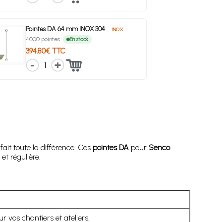
Pointes DA 64 mm INOX 304
INOX
4000 pointes
En stock
394.80€ TTC
1
ait toute la différence. Ces
pointes DA
pour
Senco
t régulière.
ur vos chantiers et ateliers.