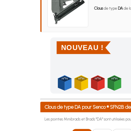
Clous
de type
DA
de l
NOUVEAU !
Achetez 4 sachets ou boîtes d'agrafes ou de po
Clous de type DA pour Senco ® SFN2B 
Les pointes Minibrads et Brads "DA" sont utilisées pour