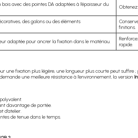
 bois avec des pointes DA adaptées à l’épaisseur du
Obtenez u
coratives, des galons ou des éléments
Conserve
finitions.
Renforcez
ur adaptée pour ancrer la fixation dans le matériau.
rapide.
ur une fixation plus légère, une longueur plus courte peut suffire
t demande une meilleure résistance à l’environnement, la version
I
.
polyvalent.
t davantage de portée.
 d’atelier.
intes de tenue dans le temps.
N2B ?