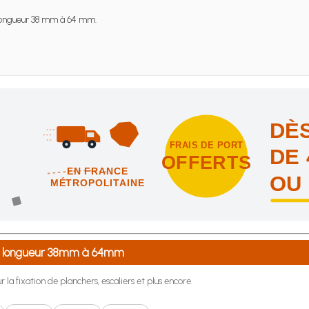
ongueur 38 mm à 64 mm.
DÈS
FRAIS DE PORT
DE 
OFFERTS
EN FRANCE
OU
MÉTROPOLITAINE
intes et nous vous offrons les frais de port en France métropolitai
de longueur 38mm à 64mm
 la fixation de planchers, escaliers et plus encore.