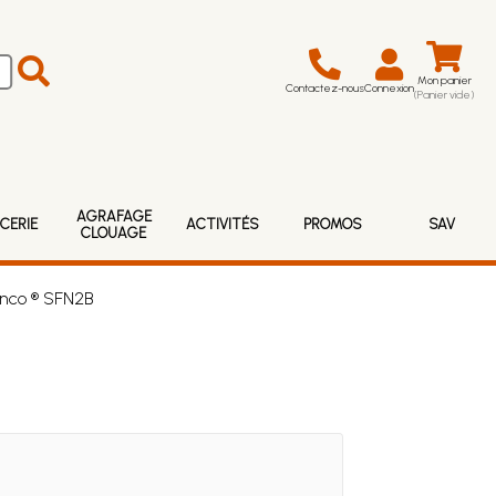
Mon panier
Contactez-nous
Connexion
(Panier vide)
AGRAFAGE
CERIE
ACTIVITÉS
PROMOS
SAV
CLOUAGE
enco ® SFN2B