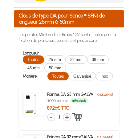
Achetez 4 sachets ou boîtes d'agrafes ou de pointes et nous 
Clous de type DA pour Senco ® SFN1 de
longueur 25mm à 50mm
Les pointes Minibrads et Brads "DA" sont utilisées pour la
fixation de planchers, escaliers et plus encore.
Longueur :
Toutes
25 mm
32 mm
38 mm
45 mm
50 mm
Matière :
Toutes
Galvanisé
Inox
Pointes DA 25 mm GALVA
GALVANISÉ
4000 pointes
En stock
89.26€ TTC
1
Pointes DA 32 mm GALVA
GALVANISÉ