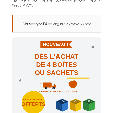
Trouvez ici vos Clous ou Pointes pour votre Cloueur
Senco ® SFN1
Clous
de type
DA
de longueur 25 mm à 50 mm.
NOUVEAU !
DÈS L'ACHAT
DE 4 BOÎTES
OU SACHETS
EN FRANCE MÉTROPOLITAINE
FRAIS DE PORT
OFFERTS