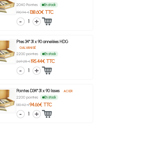
2040 Pointes
En stock
138.60€ TTC
190.94 €
1
Ptes 34° 31 x 90 annelées HDG
GALVANISÉ
2200 pointes
En stock
195.44€ TTC
269.28 €
1
Pointes D34° 31 x 90 lisses
ACIER
2200 pointes
En stock
94.66€ TTC
130.42 €
1