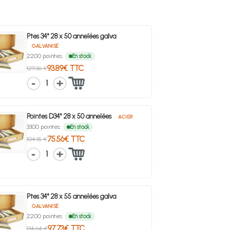
Ptes 34° 28 x 50 annelées galva
GALVANISÉ
2200 pointes
En stock
93.89€ TTC
129.36 €
1
Pointes D34° 28 x 50 annelées
ACIER
3300 pointes
En stock
75.56€ TTC
104.15 €
1
Ptes 34° 28 x 55 annelées galva
GALVANISÉ
2200 pointes
En stock
97.73€ TTC
134.64 €