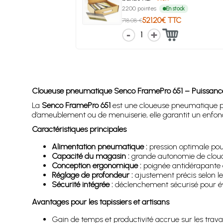
2200 pointes
En stock
521.20€ TTC
718.08 €
1
Cloueuse pneumatique Senco FramePro 651 – Puissance et
La
Senco FramePro 651
est une cloueuse pneumatique profe
d’ameublement ou de menuiserie, elle garantit un enfonc
Caractéristiques principales
Alimentation pneumatique :
pression optimale pou
Capacité du magasin :
grande autonomie de clouag
Conception ergonomique :
poignée antidérapante et
Réglage de profondeur :
ajustement précis selon le 
Sécurité intégrée :
déclenchement sécurisé pour évit
Avantages pour les tapissiers et artisans
Gain de temps et productivité accrue sur les travau