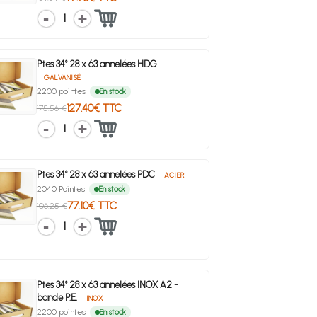
1
Ptes 34° 28 x 63 annelées HDG
GALVANISÉ
2200 pointes
En stock
127.40€ TTC
175.56 €
1
Ptes 34° 28 x 63 annelées PDC
ACIER
2040 Pointes
En stock
77.10€ TTC
106.25 €
1
Ptes 34° 28 x 63 annelées INOX A2 -
bande P.E.
INOX
2200 pointes
En stock