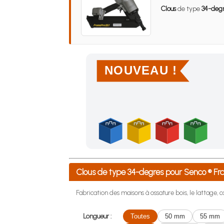
Clous
de type
34-deg
NOUVEAU !
Achetez 4 sachets ou boîtes d'agrafes ou de po
Clous de type 34-degres pour Senco ® 
Fabrication des maisons à ossature bois, le lattage, co
Longueur :
Toutes
50 mm
55 mm