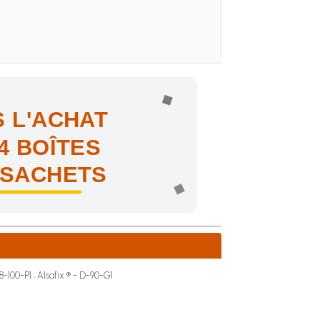
 L'ACHAT
4 BOÎTES
 SACHETS
ne !
8-100-P1 ; Alsafix ® - D-90-G1