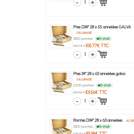
1
Ptes D34° 28 x 55 annelées GALVA
GALVANISÉ
3300 pointes
En stock
105.77€ TTC
145.73 €
1
Ptes 34° 28 x 63 annelées galva
GALVANISÉ
2200 pointes
En stock
101.56€ TTC
139.92 €
1
Pointes D34° 28 x 63 annelées
ACIE
3300 pointes
En stock
93.38€ TTC
128.70 €