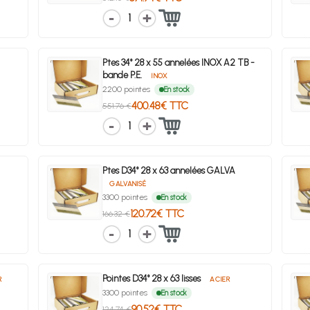
1
Ptes 34° 28 x 55 annelées INOX A2 TB -
bande P.E.
INOX
2200 pointes
En stock
400.48€ TTC
551.76 €
1
Ptes D34° 28 x 63 annelées GALVA
GALVANISÉ
3300 pointes
En stock
120.72€ TTC
166.32 €
1
Pointes D34° 28 x 63 lisses
R
ACIER
3300 pointes
En stock
90.52€ TTC
124.74 €