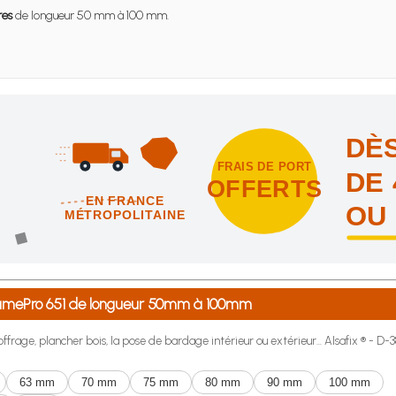
res
de longueur 50 mm à 100 mm.
DÈS
FRAIS DE PORT
DE 
OFFERTS
EN FRANCE
OU
MÉTROPOLITAINE
intes et nous vous offrons les frais de port en France métropolitai
FramePro 651 de longueur 50mm à 100mm
ffrage, plancher bois, la pose de bardage intérieur ou extérieur... Alsafix ® - D-3
63 mm
70 mm
75 mm
80 mm
90 mm
100 mm