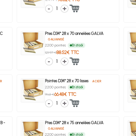
1
DC
Ptes D34° 28 x 70 annelées GALVA
GALVANISÉ
2200 pointes
En stock
88.52€ TTC
121.97 €
1
Pointes D34° 28 x 70 lisses
ER
ACIER
2200 pointes
En stock
66.48€ TTC
91.61 €
1
B -
Ptes D34° 28 x 75 annelées GALVA
GALVANISÉ
2200 pointes
En stock