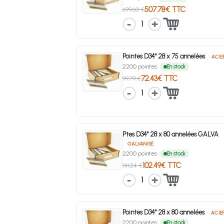
507.78€ TTC
699.60 €
1
Pointes D34° 28 x 75 annelées
ACIE
2200 pointes
En stock
72.43€ TTC
99.79 €
1
Ptes D34° 28 x 80 annelées GALVA
GALVANISÉ
2200 pointes
En stock
102.49€ TTC
141.24 €
1
Pointes D34° 28 x 80 annelées
ACIE
2200 pointes
En stock