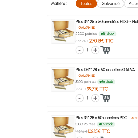
Matière :
Toutes
Galvanisé
Acier
Ptes 34° 25 x 50 annelées HDG - Noi
GALVANISÉ
2200 pointes
En stock
270.18€ TTC
372.24 €
1
Ptes D34° 28 x 50 annelées GALVA
GALVANISÉ
3300 pointes
En stock
99.71€ TTC
137.41 €
1
Ptes 34° 28 x 50 annelées PDC
ACI
3300 Pointes
En stock
103.15€ TTC
142.16 €