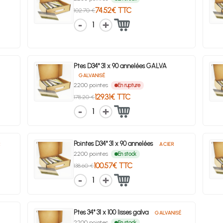
74.52€ TTC
102.70 €
1
Ptes D34° 31 x 90 annelées GALVA
GALVANISÉ
2200 pointes
En rupture
129.31€ TTC
178.20 €
1
Pointes D34° 31 x 90 annelées
R
ACIER
2200 pointes
En stock
100.57€ TTC
138.60 €
1
Ptes 34° 31 x 100 lisses galva
GALVANISÉ
2200 pointes
En stock