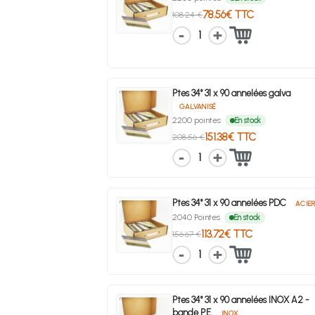
78.56€ TTC
108.24 €
1
Ptes 34° 31 x 90 annelées galva
GALVANISÉ
2200 pointes
En stock
151.38€ TTC
208.56 €
1
Ptes 34° 31 x 90 annelées PDC
ACIE
2040 Pointes
En stock
113.72€ TTC
156.67 €
1
Ptes 34° 31 x 90 annelées INOX A2 -
bande P.E.
INOX