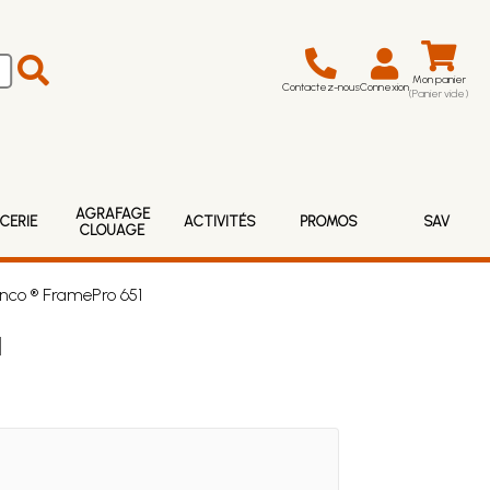
Mon panier
Contactez-nous
Connexion
(Panier vide)
AGRAFAGE
CERIE
ACTIVITÉS
PROMOS
SAV
CLOUAGE
nco ® FramePro 651
1