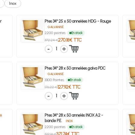
Inox
r
Ptes 34° 25 x 50 annelées HDG - Rouge
GALVANISÉ
2200 pointes
En stock
270.18€ TTC
372.24 €
1
Ptes 34° 28 x 50 annelées galva PDC
GALVANISÉ
3300 Pointes
En stock
127.92€ TTC
176.22 €
1
Ptes 34° 28 x 50 annelés INOX A2 -
ER
bande P.E.
INOX
2200 pointes
En stock
371.74€ TTC
512.16 €