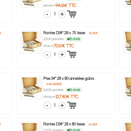
94.66€ TTC
130.42 €
1
Pointes D34° 28 x 75 lisses
R
ACIER
2200 pointes
En stock
70.51€ TTC
97.15 €
1
Ptes 34° 28 x 80 annelées galva
GALVANISÉ
2200 pointes
En stock
127.40€ TTC
175.56 €
1
Pointes D34° 28 x 80 lisses
R
ACIER
2200 pointes
En stock