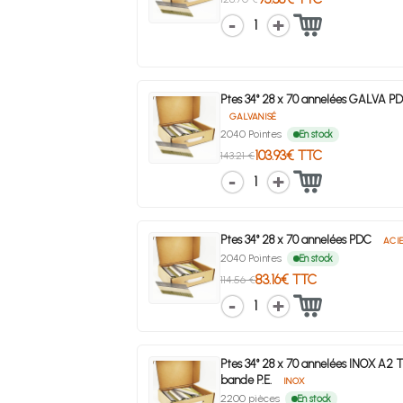
1
Ptes 34° 28 x 70 annelées GALVA P
GALVANISÉ
2040 Pointes
En stock
103.93€ TTC
143.21 €
1
Ptes 34° 28 x 70 annelées PDC
ACI
2040 Pointes
En stock
83.16€ TTC
114.56 €
1
Ptes 34° 28 x 70 annelées INOX A2 T
bande P.E.
INOX
2200 pièces
En stock