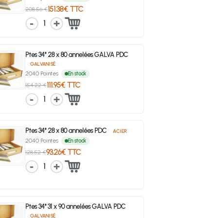
151.38€ TTC
208.56 €
1
Ptes 34° 28 x 80 annelées GALVA PDC
GALVANISÉ
2040 Pointes
En stock
111.95€ TTC
154.22 €
1
Ptes 34° 28 x 80 annelées PDC
ACIER
2040 Pointes
En stock
93.26€ TTC
128.52 €
1
Ptes 34° 31 x 90 annelées GALVA PDC
GALVANISÉ