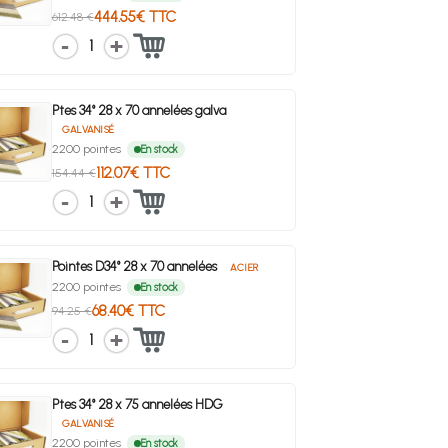
444.55€ TTC
612.48 €
1
Ptes 34° 28 x 70 annelées galva
GALVANISÉ
2200 pointes
En stock
112.07€ TTC
154.44 €
1
Pointes D34° 28 x 70 annelées
ACIER
2200 pointes
En stock
68.40€ TTC
94.25 €
1
Ptes 34° 28 x 75 annelées HDG
GALVANISÉ
2200 pointes
En stock