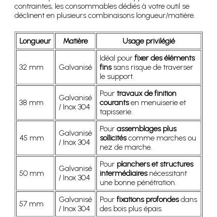
contraintes, les consommables dédiés à votre outil se
déclinent en plusieurs combinaisons longueur/matière.
Longueur
Matière
Usage privilégié
Idéal pour
fixer des éléments
32 mm
Galvanisé
fins
sans risque de traverser
le support.
Pour
travaux de finition
Galvanisé
38 mm
courants
en menuiserie et
/ Inox 304
tapisserie.
Pour
assemblages plus
Galvanisé
45 mm
sollicités
comme marches ou
/ Inox 304
nez de marche.
Pour
planchers et structures
Galvanisé
50 mm
intermédiaires
nécessitant
/ Inox 304
une bonne pénétration.
Galvanisé
Pour
fixations profondes
dans
57 mm
/ Inox 304
des bois plus épais.