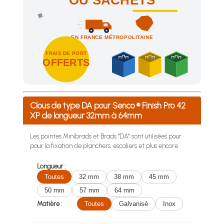
OU SACHETS
EN FRANCE MÉTROPOLITAINE
FRAIS DE PORT
OFFERTS
Achetez 4 sachets ou boîtes d'agrafes ou de pointes et nous 
Clous de type DA pour Senco ® Finish Pro 42
XP de longueur 32mm à 64mm
Les pointes Minibrads et Brads "DA" sont utilisées pour
pour la fixation de planchers, escaliers et plus encore.
Longueur :
Toutes
32 mm
38 mm
45 mm
50 mm
57 mm
64 mm
Matière :
Toutes
Galvanisé
Inox