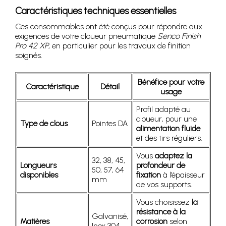
Caractéristiques techniques essentielles
Ces consommables ont été conçus pour répondre aux
exigences de votre cloueur pneumatique
Senco Finish
Pro 42 XP
, en particulier pour les travaux de finition
soignés.
Bénéfice pour votre
Caractéristique
Détail
usage
Profil adapté au
cloueur, pour une
Type de clous
Pointes DA
alimentation fluide
et des tirs réguliers.
Vous
adaptez la
32, 38, 45,
Longueurs
profondeur de
50, 57, 64
disponibles
fixation
à l’épaisseur
mm
de vos supports.
Vous choisissez
la
résistance à la
Galvanisé,
Matières
corrosion
selon
Inox 304