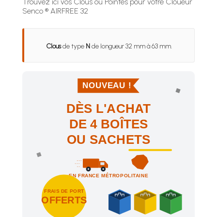
Trouvez ici vos Clous ou Pointes pour votre Cloueur
Senco ® AIRFREE 32
Clous
de type
N
de longueur 32 mm à 63 mm.
NOUVEAU !
DÈS L'ACHAT
DE 4 BOÎTES
OU SACHETS
EN FRANCE MÉTROPOLITAINE
FRAIS DE PORT
OFFERTS