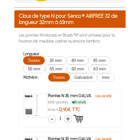
Achetez 4 sachets ou boîtes d'agrafes ou de pointes et nous 
Clous de type N pour Senco ® AIRFREE 32 de
longueur 32mm à 63mm
Les pointes Minibrads et Brads "N" sont utilisées pour la
fixation de meubles, cadres ou encore lambris.
Longueur :
Toutes
35 mm
40 mm
45 mm
50 mm
55 mm
60 mm
63 mm
Matière :
Toutes
Galvanisé
Inox
Pointes N 35 mm GALVA
GALVANISÉ
1000 pointes
En stock
12.90€ TTC
15.96 €
1
Pointes N 35 mm GALVA
GALVANISÉ