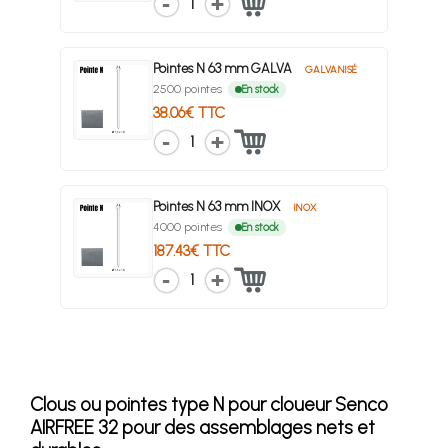
1
Pointes N 63 mm GALVA
GALVANISÉ
2500 pointes
En stock
38.06€ TTC
1
Pointes N 63 mm INOX
INOX
4000 pointes
En stock
187.43€ TTC
1
Clous ou pointes type N pour cloueur Senco
AIRFREE 32 pour des assemblages nets et