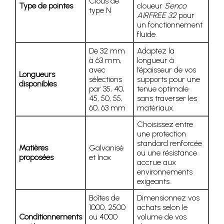
Clous de
Type de pointes
cloueur
Senco
type N
AIRFREE 32
pour
un fonctionnement
fluide.
De 32 mm
Adaptez la
à 63 mm,
longueur à
avec
l’épaisseur de vos
Longueurs
sélections
supports pour une
disponibles
par 35, 40,
tenue optimale
45, 50, 55,
sans traverser les
60, 63 mm
matériaux.
Choisissez entre
une protection
standard renforcée
Matières
Galvanisé
ou une résistance
proposées
et Inox
accrue aux
environnements
exigeants.
Boîtes de
Dimensionnez vos
1000, 2500
achats selon le
Conditionnements
ou 4000
volume de vos