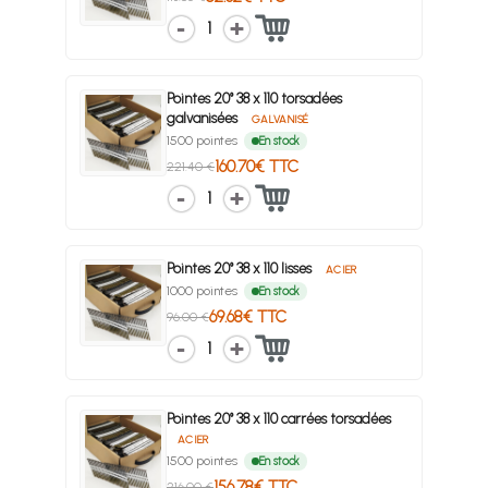
1
Pointes 20° 38 x 110 torsadées
galvanisées
GALVANISÉ
1500 pointes
En stock
160.70€ TTC
221.40 €
1
Pointes 20° 38 x 110 lisses
ACIER
1000 pointes
En stock
69.68€ TTC
96.00 €
1
Pointes 20° 38 x 110 carrées torsadées
ACIER
1500 pointes
En stock
156.78€ TTC
216.00 €