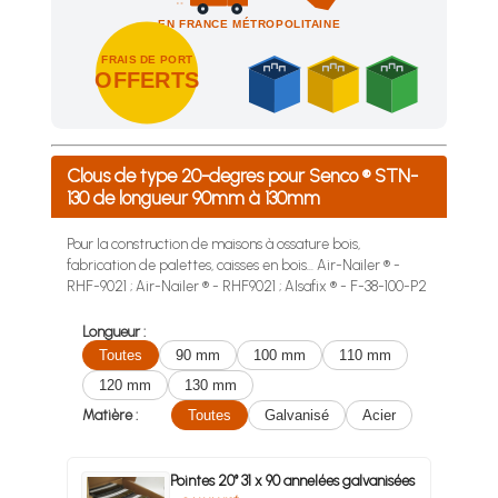
EN FRANCE MÉTROPOLITAINE
FRAIS DE PORT
OFFERTS
Achetez 4 sachets ou boîtes d'agrafes ou de pointes et nous 
Clous de type 20-degres pour Senco ® STN-
130 de longueur 90mm à 130mm
Pour la construction de maisons à ossature bois,
fabrication de palettes, caisses en bois... Air-Nailer ® -
RHF-9021 ; Air-Nailer ® - RHF9021 ; Alsafix ® - F-38-100-P2
Longueur :
Toutes
90 mm
100 mm
110 mm
120 mm
130 mm
Matière :
Toutes
Galvanisé
Acier
Pointes 20° 31 x 90 annelées galvanisées