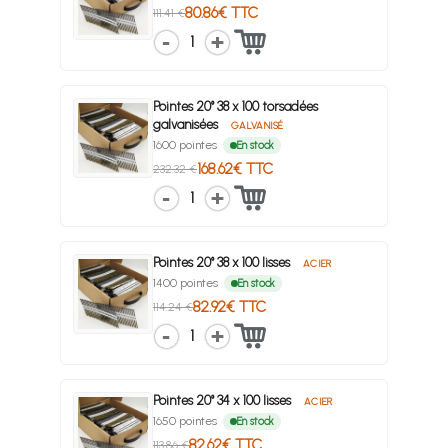
80.86€ TTC
111.41 €
1
Pointes 20° 38 x 100 torsadées
galvanisées
GALVANISÉ
1600 pointes
En stock
168.62€ TTC
232.32 €
1
Pointes 20° 38 x 100 lisses
ACIER
1400 pointes
En stock
82.92€ TTC
114.24 €
1
Pointes 20° 34 x 100 lisses
ACIER
1650 pointes
En stock
82.62€ TTC
113.86 €