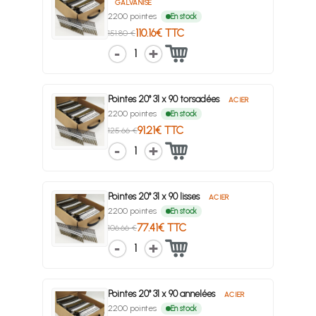
GALVANISÉ
2200 pointes
En stock
110.16€ TTC
151.80 €
1
Pointes 20° 31 x 90 torsadées
ACIER
2200 pointes
En stock
91.21€ TTC
125.66 €
1
Pointes 20° 31 x 90 lisses
ACIER
2200 pointes
En stock
77.41€ TTC
106.66 €
1
Pointes 20° 31 x 90 annelées
ACIER
2200 pointes
En stock