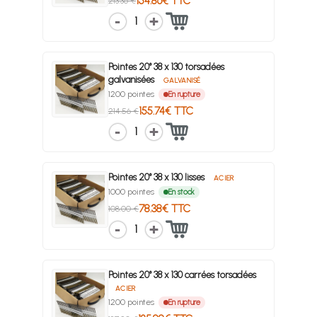
154.86€ TTC
213.36 €
1
Pointes 20° 38 x 130 torsadées
galvanisées
GALVANISÉ
1200 pointes
En rupture
155.74€ TTC
214.56 €
1
Pointes 20° 38 x 130 lisses
ACIER
1000 pointes
En stock
78.38€ TTC
108.00 €
1
Pointes 20° 38 x 130 carrées torsadées
ACIER
1200 pointes
En rupture