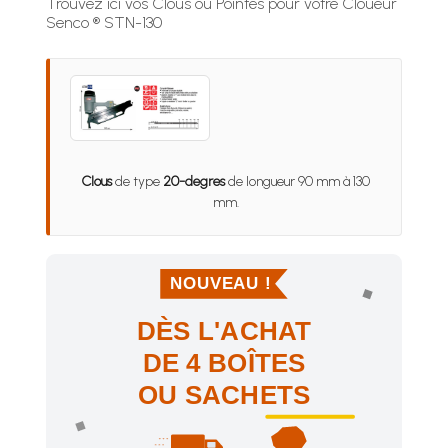
Trouvez ici vos Clous ou Pointes pour votre Cloueur
Senco ® STN-130
Clous
de type
20-degres
de longueur 90 mm à 130
mm.
NOUVEAU !
DÈS L'ACHAT
DE 4 BOÎTES
OU SACHETS