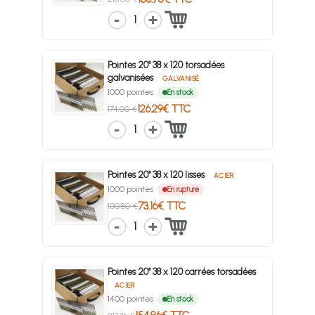
1
Pointes 20° 38 x 120 torsadées
galvanisées
GALVANISÉ
1000 pointes
En stock
126.29€ TTC
174.00 €
1
Pointes 20° 38 x 120 lisses
ACIER
1000 pointes
En rupture
73.16€ TTC
100.80 €
1
Pointes 20° 38 x 120 carrées torsadées
ACIER
1400 pointes
En stock