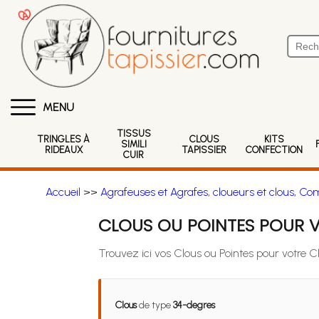
MENU
TISSUS
TRINGLES À
CLOUS
KITS
SIMILI
RIDEAUX
TAPISSIER
CONFECTION
CUIR
Accueil
>>
Agrafeuses et Agrafes, cloueurs et clous, Co
CLOUS OU POINTES POUR 
Trouvez ici vos Clous ou Pointes pour votre 
Clous
de type
34-degres