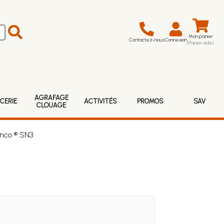
Mon panier
Contactez-nous
Connexion
(Panier vide)
AGRAFAGE
CERIE
ACTIVITÉS
PROMOS
SAV
CLOUAGE
enco ® SN3