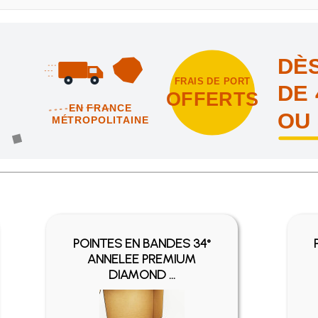
DÈS
FRAIS DE PORT
DE 
OFFERTS
EN FRANCE
OU
MÉTROPOLITAINE
intes et nous vous offrons les frais de port en France métropolitai
POINTES EN BANDES 34°
ANNELEE PREMIUM
DIAMOND ...