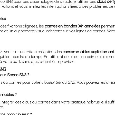
nco SN3 pour des assemblages de structure, utiliser des
clous de 
ations et vous limitez les interruptions liées à des problèmes de co
risé
des fixations alignées, les
pointes en bandes 34° annelées
permette
t un alignement visuel cohérent sur vos lignes de pointes. Votre t
z-vous sur un critère essentiel : des
consommables explicitement 
 qui font perdre du temps. En utilisant des clous ou pointes claire
 votre outil, sans ajustement à improviser.
SN3
ueur Senco SN3 ?
 ou pointes pour votre
cloueur Senco SN3
. Vous pouvez les utili
ommables ?
ntégrer ces clous ou pointes dans votre pratique habituelle. Il su
ce.
dans mon cloueur ?