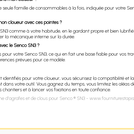
 une seule famille de consommables à la fois, indiquée pour votre S
e mon cloueur avec ces pointes ?
 SN3 comme à votre habitude, en le gardant propre et bien lubrif
 la mécanique interne sur la durée.
avec le Senco SN3 ?
pour votre Senco SN3, ce qui en fait une base fiable pour vos tra
férences prévues pour ce modèle.
 identifiés pour votre cloueur, vous sécurisez la compatibilité et la
dans votre outil. Vous gagnez du temps, vous limitez les aléas de 
os chantiers et à lancer vos fixations en toute confiance.
e d'agrafes et de clous pour Senco ® SN3 - www.fourniturestapi