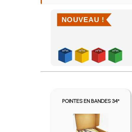
NOUVEAU !
Achetez 4 sachets ou boîtes d'agrafes ou de po
POINTES EN BANDES 34°