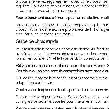
Si vous intervenez régulièrement avec votre cloueur Se
régulière. Vous chargez vos bandes, vous enchaînez les fix
structurants avec un rythme constant.
Fixer proprement des éléments pour un rendu final maît
Lorsque vous cherchez un résultat propre et régulier sur 
cloueur. Vous maintenez une profondeur de tir homogène e
exécuter sur chantier ou en atelier.
Guide de choix rapide
Pour rester serein dans vos approvisionnements, focalise
aide à éviter les références approximatives et les essais
format en bandes 34° et le type de clous correspondent à
FAQ sur les consommables pour cloueur Senco 
Ces clous ou pointes sont-ils compatibles avec mon clo
Oui, ces consommables sont présentés comme des clous
adaptation particulière.
Quel niveau d’expérience faut-il pour utiliser ces cons
Si vous utilisez déjà un cloueur Senco SN3, vous pouvez i
consignes de sécurité usuelles pour travailler en confian
Puis-je mélanger ces pointes avec d’autres références 