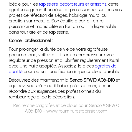
Idéale pour les
tapissiers, décorateurs et artisans
, cette
agrafeuse garantit un résultat professionnel sur tous vos
projets de réfection de sièges, habillage mural ou
création sur mesure. Son équilibre parfait entre
puissance et maniabilité en fait un outil indispensable
dans tout atelier de tapisserie.
Conseil professionnel :
Pour prolonger la durée de vie de votre agrafeuse
pneumatique, veillez à utiliser un compresseur avec
régulateur de pression et à lubrifier régulièrement l’outil
avec une huile adaptée. Associez-la à des
agrafes de
qualité
pour obtenir une fixation impeccable et durable.
Découvrez dès maintenant la
Senco SFW10 A06-D10
et
équipez-vous d’un outil fiable, précis et conçu pour
répondre aux exigences des professionnels du
rembourrage et de la décoration.
Recherche d'agrafes et de clous pour Senco ® SFW10
A06-D10 - www.fourniturestapissier.com