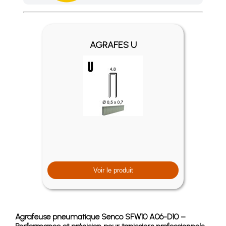
Achetez 4 sachets ou boîtes d'agrafes ou de pointes et nous 
AGRAFES U
Voir le produit
Agrafeuse pneumatique Senco SFW10 A06-D10 –