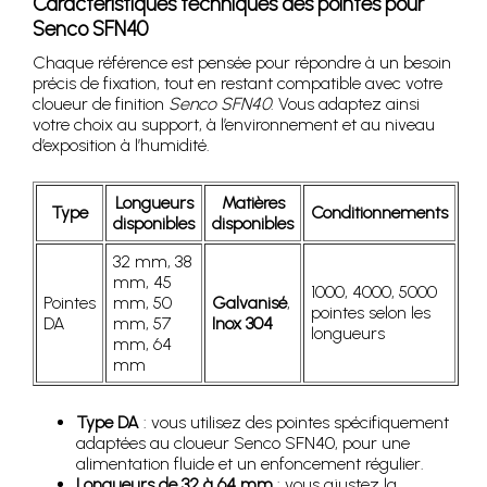
Caractéristiques techniques des pointes pour
Senco SFN40
Chaque référence est pensée pour répondre à un besoin
précis de fixation, tout en restant compatible avec votre
cloueur de finition
Senco SFN40
. Vous adaptez ainsi
votre choix au support, à l’environnement et au niveau
d’exposition à l’humidité.
Longueurs
Matières
Type
Conditionnements
disponibles
disponibles
32 mm, 38
mm, 45
1000, 4000, 5000
Pointes
mm, 50
Galvanisé
,
pointes selon les
DA
mm, 57
Inox 304
longueurs
mm, 64
mm
Type DA
: vous utilisez des pointes spécifiquement
adaptées au cloueur Senco SFN40, pour une
alimentation fluide et un enfoncement régulier.
Longueurs de 32 à 64 mm
: vous ajustez la