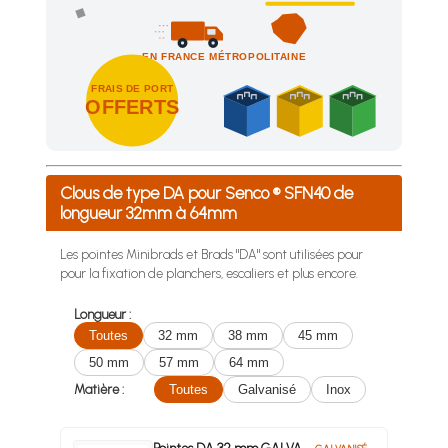
EN FRANCE MÉTROPOLITAINE
FRAIS DE PORT
OFFERTS
Achetez 4 sachets ou boîtes d'agrafes ou de pointes et nous 
Clous de type DA pour Senco ® SFN40 de
longueur 32mm à 64mm
Les pointes Minibrads et Brads "DA" sont utilisées pour
pour la fixation de planchers, escaliers et plus encore.
Longueur :
Toutes
32 mm
38 mm
45 mm
50 mm
57 mm
64 mm
Matière :
Toutes
Galvanisé
Inox