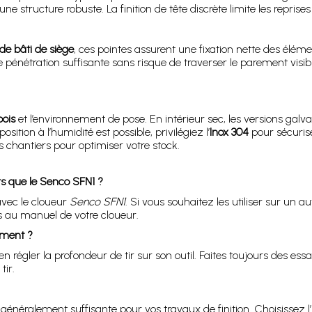
ne structure robuste. La finition de tête discrète limite les reprise
 de bâti de siège
, ces pointes assurent une fixation nette des élém
pénétration suffisante sans risque de traverser le parement visi
bois
et l’environnement de pose. En intérieur sec, les versions galvan
tion à l’humidité est possible, privilégiez l’
Inox 304
pour sécurise
chantiers pour optimiser votre stock.
rs que le Senco SFN1 ?
vec le cloueur
Senco SFN1
. Si vous souhaitez les utiliser sur un a
us au manuel de votre cloueur.
tement ?
ien régler la profondeur de tir sur son outil. Faites toujours des ess
tir.
généralement suffisante pour vos travaux de finition. Choisissez l’