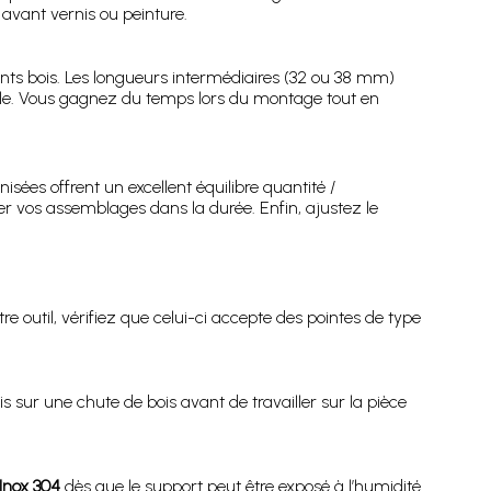
s avant vernis ou peinture.
ents bois. Les longueurs intermédiaires (32 ou 38 mm)
ble. Vous gagnez du temps lors du montage tout en
isées offrent un excellent équilibre quantité /
r vos assemblages dans la durée. Enfin, ajustez le
utre outil, vérifiez que celui-ci accepte des pointes de type
ais sur une chute de bois avant de travailler sur la pièce
Inox 304
dès que le support peut être exposé à l’humidité