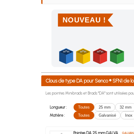
NOUVEAU !
Achetez 4 sachets ou boîtes d'agrafes ou de po
Clous de type DA pour Senco ® SFN1 d
Les pointes Minibrads et Brads "DA" sont utilisées pour
Longueur :
Toutes
25 mm
32 mm
Matière :
Toutes
Galvanisé
Inox
Pointes DA 25 mm GALVA
GALVAN