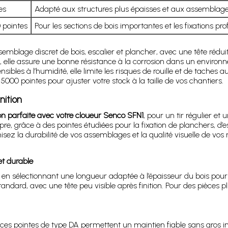
es
Adapté aux structures plus épaisses et aux assemblages
 pointes
Pour les sections de bois importantes et les fixations pr
assemblage discret de bois, escalier et plancher, avec une tête rédu
s, elle assure une bonne résistance à la corrosion dans un environ
les à l’humidité, elle limite les risques de rouille et de taches au
5000 pointes pour ajuster votre stock à la taille de vos chantiers.
nition
n parfaite avec votre cloueur Senco SFN1
, pour un tir régulier e
opre, grâce à des pointes étudiées pour la fixation de planchers, d
ez la durabilité de vos assemblages et la qualité visuelle de vos r
et durable
en sélectionnant une longueur adaptée à l’épaisseur du bois pour 
dard, avec une tête peu visible après finition. Pour des pièces plus
 ces pointes de type DA permettent un maintien fiable sans gros i