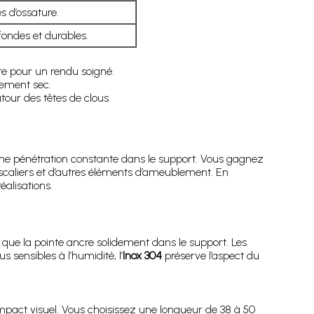
 d’ossature.
ofondes et durables.
ite pour un rendu soigné.
nement sec.
tour des têtes de clous.
t une pénétration constante dans le support. Vous gagnez
’escaliers et d’autres éléments d’ameublement. En
éalisations.
que la pointe ancre solidement dans le support. Les
 sensibles à l’humidité, l’
Inox 304
préserve l’aspect du
mpact visuel. Vous choisissez une longueur de 38 à 50