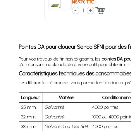
148.97€ TTC
1
Pointes DA pour cloueur Senco SFN1 pour des fixa
Pour vos travaux de finition exigeants, les
pointes DA po
d’un consommable adapté à votre outil pour obtenir un ré
Caractéristiques techniques des consommables
Les différentes références vous permettent d’adapter préc
Longueur
Matière
Conditionnem
25 mm
Galvanisé
4000 pointes
32 mm
Galvanisé
1000 ou 4000 point
38 mm
Galvanisé
ou
Inox 304
4000 pointes