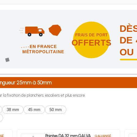
DÈS
FRAIS DE PORT
DE 
OFFERTS
EN FRANCE
OU
MÉTROPOLITAINE
intes et nous vous offrons les frais de port en France métropolitai
e longueur 25mm à 50mm
 la fixation de planchers, escaliers et plus encore.
38 mm
45 mm
50 mm
Pointes DA 32 mm GALVA
ISÉ
GALVANISÉ