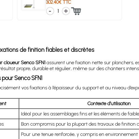
302.40€ TTC
1
tions de finition fiables et discrètes
ur cloueur Senco SFN1
assurent une fixation nette sur planchers, 
sultat propre, durable et régulier, même sur des chantiers intensi
 pour Senco SFN1
isément vos fixations à l’épaisseur du support et au niveau d’expos
ent
Contexte d’utilisation
Idéal pour les assemblages fins et les éléments de faibl
es
Bon compromis pour la plupart des travaux de finition 
Pour une tenue renforcée, y compris en environnement p