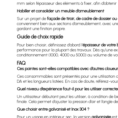
mm selon l’épaisseur des éléments à fixer, afin d’obtenir u
Habiller et consolider un meuble d’ameublement
Sur un projet de
façade de tiroir, de cadre de dossier ou
conviennent bien aux sections d’ameublement, avec une 
gardant une finition propre.
Guide de choix rapide
Pour bien choisir, définissez d’abord l’
épaisseur de votre 
performance pour la plupart des travaux. Dès qu’une exposi
conditionnement (1000, 4000 ou 5000) au volume de vos 
FAQ
Ces pointes sont-elles compatibles avec d’autres cloueu
Ces consommables sont présentés pour une utilisation a
DA et les longueurs listées. En cas de doute, référez-vo
Quel niveau d’expérience faut-il pour les utiliser correc
Un utilisateur débutant peut les utiliser, à condition de b
finale. Cela permet d’ajuster la pression d’air et l’angle de 
Que choisir entre galvanisé et Inox 304 ?
Pour un usage en intérieur sec, la version
galvanisée
est 