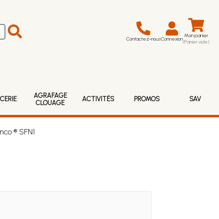
Mon panier
Contactez-nous
Connexion
(Panier vide)
AGRAFAGE
CERIE
ACTIVITÉS
PROMOS
SAV
CLOUAGE
nco ® SFN1