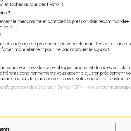
on et taches autour des fixations.
les ?
lièrement le mécanisme et contrôlez la pression d’air recommandée.
ts de tir.
?
r et le réglage de profondeur de votre cloueur. Testez sur une c
 de forcer manuellement pour ne pas marquer le support.
r, vous sécurisez des assemblages propres et durables sur planc
es différents conditionnements vous aident à ajuster précisément v
ueur / matière la plus cohérente avec votre support et l’environn
e d'agrafes et de clous pour Senco ® SFN1 - www.fourniturestapi
ents :