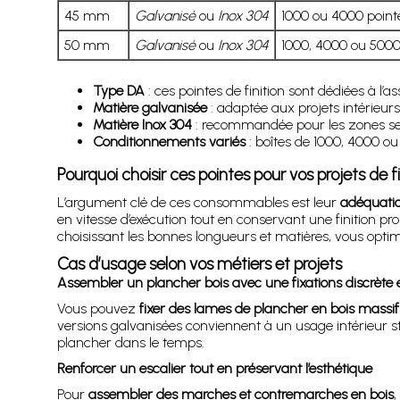
45 mm
Galvanisé
ou
Inox 304
1000 ou 4000 point
50 mm
Galvanisé
ou
Inox 304
1000, 4000 ou 5000
Type DA
: ces pointes de finition sont dédiées à l’
Matière galvanisée
: adaptée aux projets intérieur
Matière Inox 304
: recommandée pour les zones sensib
Conditionnements variés
: boîtes de 1000, 4000 ou 
Pourquoi choisir ces pointes pour vos projets de fi
L’argument clé de ces consommables est leur
adéquatio
en vitesse d’exécution tout en conservant une finition pr
choisissant les bonnes longueurs et matières, vous optimis
Cas d’usage selon vos métiers et projets
Assembler un plancher bois avec une fixations discrète 
Vous pouvez
fixer des lames de plancher en bois massif
versions galvanisées conviennent à un usage intérieur stan
plancher dans le temps.
Renforcer un escalier tout en préservant l’esthétique
Pour
assembler des marches et contremarches en bois
,