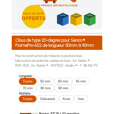
EN FRANCE MÉTROPOLITAINE
FRAIS DE PORT
OFFERTS
Achetez 4 sachets ou boîtes d'agrafes ou de pointes et nous 
Clous de type 20-degres pour Senco ®
FramePro-652 de longueur 50mm à 90mm
Pour la construction de maisons à ossature bois,
fabrication de palettes, caisses en bois... Air-Nailer ® -
RHF-9021 ; Air-Nailer ® - RHF9021 ; Alsafix ® - F-38-100-P2
Longueur :
Toutes
50 mm
60 mm
65 mm
70 mm
80 mm
90 mm
Matière :
Toutes
Galvanisé
Acier
Inox
Pointes 20° 29 x 50 annelées