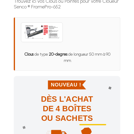
Trouvez ici vos Clous ou Pointes pour votre Cloueur
Senco ® FramePro-652
Clous
de type
20-degres
de longueur 50 mm à 90
mm.
NOUVEAU !
DÈS L'ACHAT
DE 4 BOÎTES
OU SACHETS