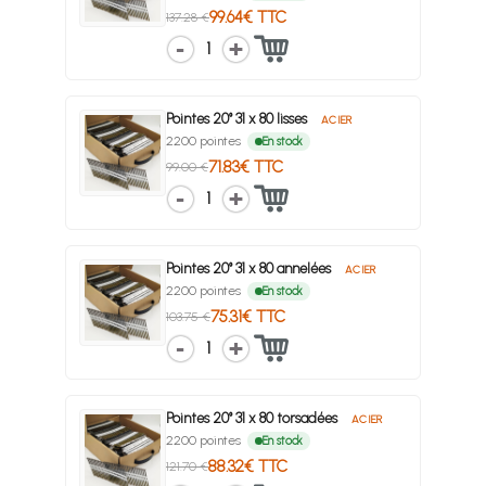
99.64€ TTC
137.28 €
1
Pointes 20° 31 x 80 lisses
ACIER
2200 pointes
En stock
71.83€ TTC
99.00 €
1
Pointes 20° 31 x 80 annelées
ACIER
2200 pointes
En stock
75.31€ TTC
103.75 €
1
Pointes 20° 31 x 80 torsadées
ACIER
2200 pointes
En stock
88.32€ TTC
121.70 €