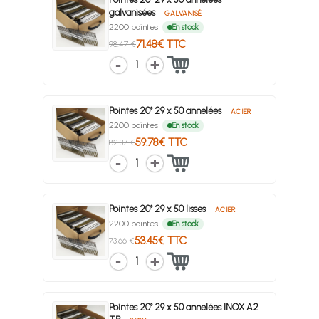
galvanisées
GALVANISÉ
2200 pointes
En stock
71.48€ TTC
98.47 €
1
Pointes 20° 29 x 50 annelées
ACIER
2200 pointes
En stock
59.78€ TTC
82.37 €
1
Pointes 20° 29 x 50 lisses
ACIER
2200 pointes
En stock
53.45€ TTC
73.66 €
1
Pointes 20° 29 x 50 annelées INOX A2