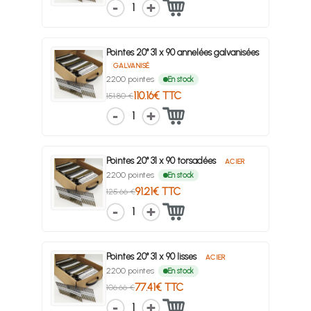
1
Pointes 20° 31 x 90 annelées galvanisées
GALVANISÉ
2200 pointes
En stock
110.16€ TTC
151.80 €
1
Pointes 20° 31 x 90 torsadées
ACIER
2200 pointes
En stock
91.21€ TTC
125.66 €
1
Pointes 20° 31 x 90 lisses
ACIER
2200 pointes
En stock
77.41€ TTC
106.66 €
1