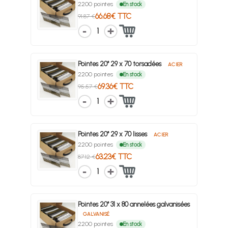
2200 pointes
En stock
66.68€ TTC
91.87 €
1
Pointes 20° 29 x 70 torsadées
ACIER
2200 pointes
En stock
69.36€ TTC
95.57 €
1
Pointes 20° 29 x 70 lisses
ACIER
2200 pointes
En stock
63.23€ TTC
87.12 €
1
Pointes 20° 31 x 80 annelées galvanisées
GALVANISÉ
2200 pointes
En stock