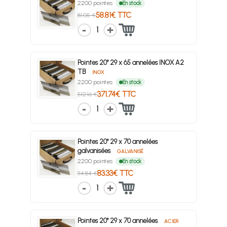
2200 pointes
En stock
58.81€ TTC
81.05 €
1
Pointes 20° 29 x 65 annelées INOX A2
TB
INOX
2200 pointes
En stock
371.74€ TTC
512.16 €
1
Pointes 20° 29 x 70 annelées
galvanisées
GALVANISÉ
2200 pointes
En stock
83.33€ TTC
114.84 €
1
Pointes 20° 29 x 70 annelées
ACIER