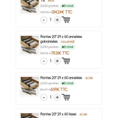
TB
INOX
2200 pointes
En stock
314.24€ TTC
432.96 €
1
Pointes 20° 29 x 60 annelées
galvanisées
GALVANISÉ
2200 pointes
En stock
75.31€ TTC
103.75 €
1
Pointes 20° 29 x 60 annelées
ACIER
2200 pointes
En stock
61.91€ TTC
85.27 €
1
Pointes 20° 29 x 60 lisses
ACIER