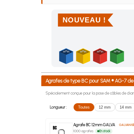
NOUVEAU !
Achetez 4 sachets ou boîtes d'agrafes ou de po
Agrafes de type BC pour SAM ® AG-7 d
Spécialement conçue pour la pose de câbles de diam
Longueur :
Toutes
12 mm
14 mm
Agrafe BC 12mm GALVA
GALVANIS
1000 agrafes
En stock