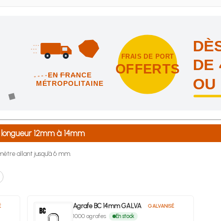
DÈS
FRAIS DE PORT
DE 
OFFERTS
EN FRANCE
OU
MÉTROPOLITAINE
intes et nous vous offrons les frais de port en France métropolitai
e longueur 12mm à 14mm
ètre allant jusqu'à 6 mm.
Agrafe BC 14mm GALVA
É
GALVANISÉ
1000 agrafes
En stock