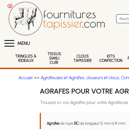
MENU
TISSUS
TRINGLES À
CLOUS
KITS
SIMILI
RIDEAUX
TAPISSIER
CONFECTION
CUIR
Accueil
>>
Agrafeuses et Agrafes, cloueurs et clous, Co
AGRAFES POUR VOTRE AGR
Trouvez ici vos Agrafes pour votre Agrafeu
Agrafes
de type
BC
de longueur 12 mm à 14 mm.