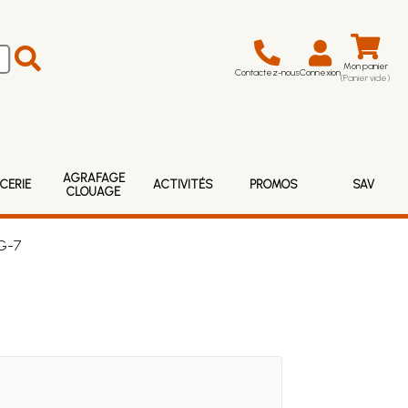
Mon panier
Contactez-nous
Connexion
(Panier vide)
AGRAFAGE
CERIE
ACTIVITÉS
PROMOS
SAV
CLOUAGE
G-7