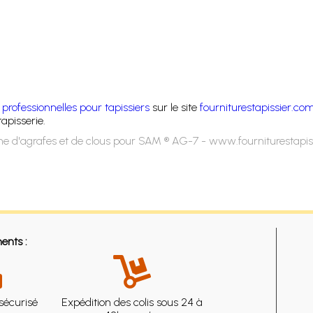
professionnelles pour tapissiers
sur le site
fourniturestapissier.co
apisserie.
e d'agrafes et de clous pour SAM ® AG-7 - www.fourniturestapi
ents :
sécurisé
Expédition des colis sous 24 à