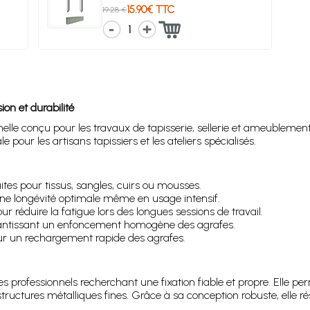
15.90€ TTC
19.28 €
1
on et durabilité
nelle conçu pour les travaux de tapisserie, sellerie et ameublement
e pour les artisans tapissiers et les ateliers spécialisés.
tes pour tissus, sangles, cuirs ou mousses.
ne longévité optimale même en usage intensif.
r réduire la fatigue lors des longues sessions de travail.
rantissant un enfoncement homogène des agrafes.
r un rechargement rapide des agrafes.
es professionnels recherchant une fixation fiable et propre. Elle p
ructures métalliques fines. Grâce à sa conception robuste, elle ré