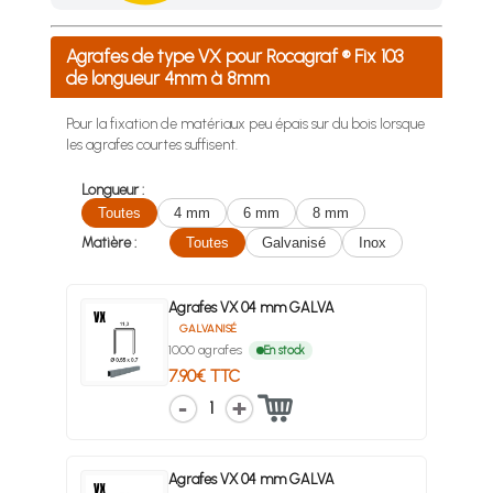
Achetez 4 sachets ou boîtes d'agrafes ou de pointes et nous 
Agrafes de type VX pour Rocagraf ® Fix 103
de longueur 4mm à 8mm
Pour la fixation de matériaux peu épais sur du bois lorsque
les agrafes courtes suffisent.
Longueur :
Toutes
4 mm
6 mm
8 mm
Matière :
Toutes
Galvanisé
Inox
Agrafes VX 04 mm GALVA
GALVANISÉ
1000 agrafes
En stock
7.90€ TTC
1
Agrafes VX 04 mm GALVA