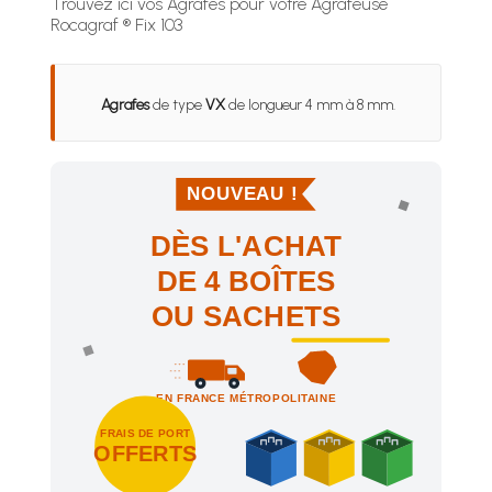
Trouvez ici vos Agrafes pour votre Agrafeuse
Rocagraf ® Fix 103
Agrafes
de type
VX
de longueur 4 mm à 8 mm.
NOUVEAU !
DÈS L'ACHAT
DE 4 BOÎTES
OU SACHETS
EN FRANCE MÉTROPOLITAINE
FRAIS DE PORT
OFFERTS