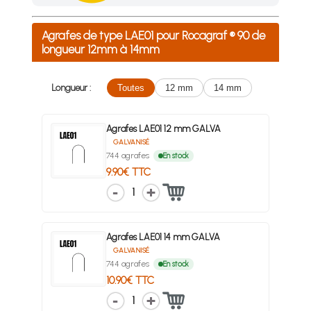
Achetez 4 sachets ou boîtes d'agrafes ou de pointes et nous 
Agrafes de type LAE01 pour Rocagraf ® 90 de
longueur 12mm à 14mm
Longueur :
Toutes
12 mm
14 mm
Agrafes LAE01 12 mm GALVA
GALVANISÉ
744 agrafes
En stock
9.90€ TTC
1
Agrafes LAE01 14 mm GALVA
GALVANISÉ
744 agrafes
En stock
10.90€ TTC
1