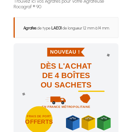
Trouvez ici vos Agrafes pour votre Agrafeuse
Rocagraf ® 90
Agrafes
de type
LAE01
de longueur 12 mm à 14 mm.
NOUVEAU !
DÈS L'ACHAT
DE 4 BOÎTES
OU SACHETS
EN FRANCE MÉTROPOLITAINE
FRAIS DE PORT
OFFERTS