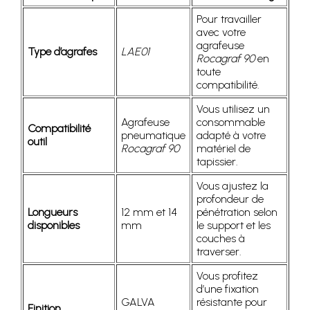
Pour travailler
avec votre
agrafeuse
Type d’agrafes
LAE01
Rocagraf 90
en
toute
compatibilité.
Vous utilisez un
Agrafeuse
consommable
Compatibilité
pneumatique
adapté à votre
outil
Rocagraf 90
matériel de
tapissier.
Vous ajustez la
profondeur de
Longueurs
12 mm et 14
pénétration selon
disponibles
mm
le support et les
couches à
traverser.
Vous profitez
d’une fixation
GALVA
résistante pour
Finition