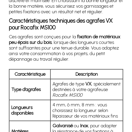
discrète et maîtrisée. En choisissant la bonne longueur et
la bonne matière, vous sécurisez vos garnissages et
petites fixations avec un résultat net et régulier.
Caractéristiques techniques des agrafes VX
pour Rocafix MS100
Ces agrafes sont conçues pour la
fixation de matériaux
peu épais sur du bois
, lorsque des longueurs courtes
sont suffisantes pour une tenue durable. Vous adaptez
ainsi votre consommation à vos projets, du petit
dépannage au travail régulier.
Caractéristique
Description
Agrafes de type
VX
, spécialement
Type d’agrafes
destinées à votre agrafeuse
Rocafix MS100
4 mm, 6 mm, 8 mm : vous
Longueurs
choisissez la longueur selon
disponibles
l’épaisseur de vos matériaux fins
Galvanisé
ou
Inox
, pour adapter
Matières
la résistance de vos fixations à