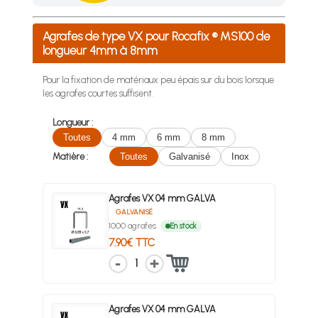
Achetez 4 sachets ou boîtes d'agrafes ou de pointes et nous 
Agrafes de type VX pour Rocafix ® MS100 de
longueur 4mm à 8mm
Pour la fixation de matériaux peu épais sur du bois lorsque
les agrafes courtes suffisent.
Longueur :
Toutes
4 mm
6 mm
8 mm
Matière :
Toutes
Galvanisé
Inox
Agrafes VX 04 mm GALVA
GALVANISÉ
1000 agrafes
En stock
7.90€ TTC
1
Agrafes VX 04 mm GALVA