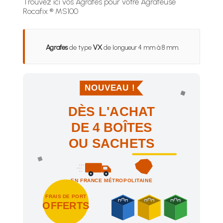
Trouvez ici vos Agrafes pour votre Agrafeuse
Rocafix ® MS100
Agrafes
de type
VX
de longueur 4 mm à 8 mm.
NOUVEAU !
DÈS L'ACHAT
DE 4 BOÎTES
OU SACHETS
EN FRANCE MÉTROPOLITAINE
FRAIS DE PORT
OFFERTS