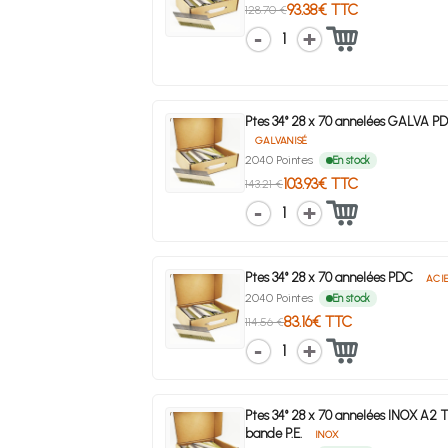
93.38€ TTC
128.70 €
1
Ptes 34° 28 x 70 annelées GALVA P
GALVANISÉ
2040 Pointes
En stock
103.93€ TTC
143.21 €
1
Ptes 34° 28 x 70 annelées PDC
ACI
2040 Pointes
En stock
83.16€ TTC
114.56 €
1
Ptes 34° 28 x 70 annelées INOX A2 T
bande P.E.
INOX