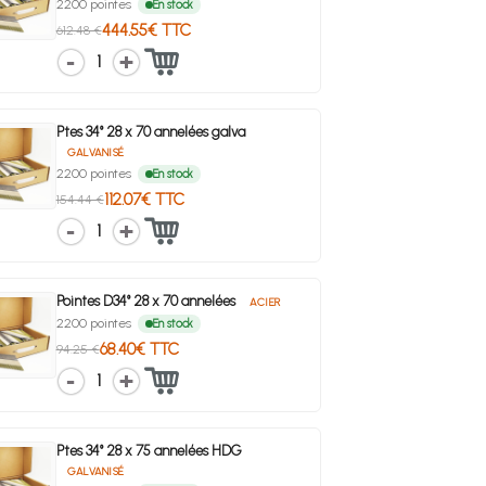
2200 pointes
En stock
444.55€ TTC
612.48 €
1
Ptes 34° 28 x 70 annelées galva
GALVANISÉ
2200 pointes
En stock
112.07€ TTC
154.44 €
1
Pointes D34° 28 x 70 annelées
ACIER
2200 pointes
En stock
68.40€ TTC
94.25 €
1
Ptes 34° 28 x 75 annelées HDG
GALVANISÉ