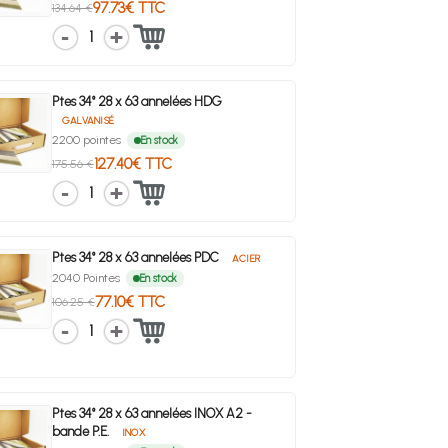
97.73€ TTC
134.64 €
1
Ptes 34° 28 x 63 annelées HDG
GALVANISÉ
2200 pointes
En stock
127.40€ TTC
175.56 €
1
Ptes 34° 28 x 63 annelées PDC
ACIER
2040 Pointes
En stock
77.10€ TTC
106.25 €
1
Ptes 34° 28 x 63 annelées INOX A2 -
bande P.E.
INOX