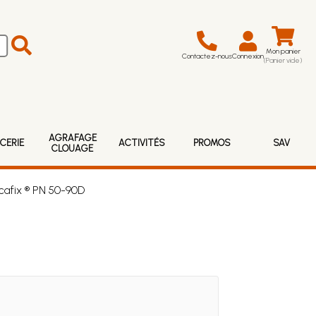
Mon panier
Contactez-nous
Connexion
(Panier vide)
AGRAFAGE
CERIE
ACTIVITÉS
PROMOS
SAV
CLOUAGE
cafix ® PN 50-90D