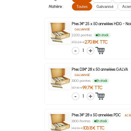
Matière :
Toutes
Galvanisé
Acier
Ptes 34° 25 x 50 annelées HDG - Noi
GALVANISÉ
2200 pointes
En stock
270.18€ TTC
372.24 €
1
Ptes D34° 28 x 50 annelées GALVA
GALVANISÉ
3300 pointes
En stock
99.71€ TTC
137.41 €
1
Ptes 34° 28 x 50 annelées PDC
ACI
3300 Pointes
En stock
103.15€ TTC
142.16 €