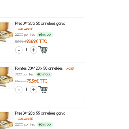
Ptes 34° 28 x 50 annelées galva
GALVANISÉ
2200 pointes
En stock
93.89€ TTC
129.36 €
1
Pointes D34° 28 x 50 annelées
ACIER
3300 pointes
En stock
75.56€ TTC
104.15 €
1
Ptes 34° 28 x 55 annelées galva
GALVANISÉ
2200 pointes
En stock