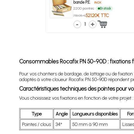
bande P.E.
INOX
2200 pointes
En stock
521.20€ TTC
718.08 €
1
Consommables Rocafix PN 50-90D : fixations fi
Pour vos chantiers de bardage, de lattage ou de fixatio
adaptés à votre cloueur Rocafix PN 50-90D répondent pr
Caractéristiques techniques des pointes pour vo
Vous choisissez vos fixations en fonction de votre projet
Type
Angle
Longueurs disponibles
For
Pointes / clous
34°
50 mm à 90 mm
Lisse