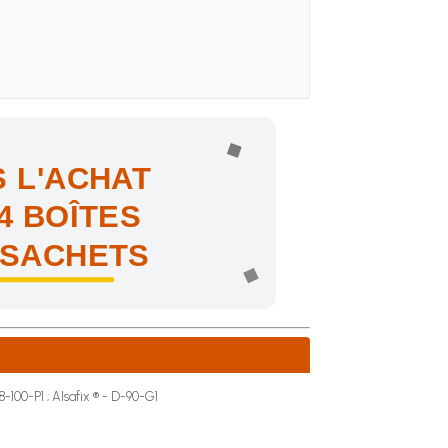
 L'ACHAT
4 BOÎTES
 SACHETS
ne !
8-100-P1 ; Alsafix ® - D-90-G1