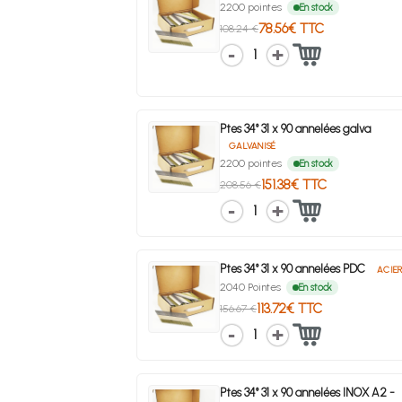
2200 pointes
En stock
78.56€ TTC
108.24 €
1
Ptes 34° 31 x 90 annelées galva
GALVANISÉ
2200 pointes
En stock
151.38€ TTC
208.56 €
1
Ptes 34° 31 x 90 annelées PDC
ACIE
2040 Pointes
En stock
113.72€ TTC
156.67 €
1
Ptes 34° 31 x 90 annelées INOX A2 -