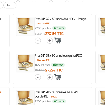
Inox
r
Ptes 34° 25 x 50 annelées HDG - Rouge
GALVANISÉ
2200 pointes
En stock
270.18€ TTC
372.24 €
1
Ptes 34° 28 x 50 annelées galva PDC
GALVANISÉ
3300 Pointes
En stock
127.92€ TTC
176.22 €
1
Ptes 34° 28 x 50 annelés INOX A2 -
ER
bande P.E.
INOX
2200 pointes
En stock