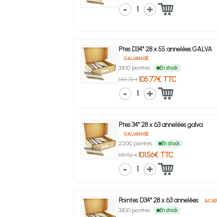
1
Ptes D34° 28 x 55 annelées GALVA
GALVANISÉ
3300 pointes
En stock
105.77€ TTC
145.73 €
1
Ptes 34° 28 x 63 annelées galva
GALVANISÉ
2200 pointes
En stock
101.56€ TTC
139.92 €
1
Pointes D34° 28 x 63 annelées
ACIE
3300 pointes
En stock