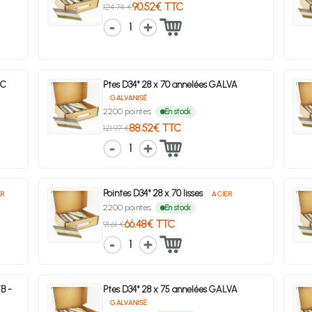
90.52€ TTC
124.74 €
1
DC
Ptes D34° 28 x 70 annelées GALVA
GALVANISÉ
2200 pointes
En stock
88.52€ TTC
121.97 €
1
Pointes D34° 28 x 70 lisses
ER
ACIER
2200 pointes
En stock
66.48€ TTC
91.61 €
1
B -
Ptes D34° 28 x 75 annelées GALVA
GALVANISÉ