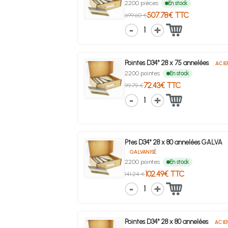
2200 pièces
En stock
507.78€ TTC
699.60 €
1
Pointes D34° 28 x 75 annelées
ACIE
2200 pointes
En stock
72.43€ TTC
99.79 €
1
Ptes D34° 28 x 80 annelées GALVA
GALVANISÉ
2200 pointes
En stock
102.49€ TTC
141.24 €
1
Pointes D34° 28 x 80 annelées
ACIE