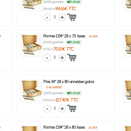
2200 pointes
En stock
94.66€ TTC
130.42 €
1
Pointes D34° 28 x 75 lisses
R
ACIER
2200 pointes
En stock
70.51€ TTC
97.15 €
1
Ptes 34° 28 x 80 annelées galva
GALVANISÉ
2200 pointes
En stock
127.40€ TTC
175.56 €
1
Pointes D34° 28 x 80 lisses
R
ACIER