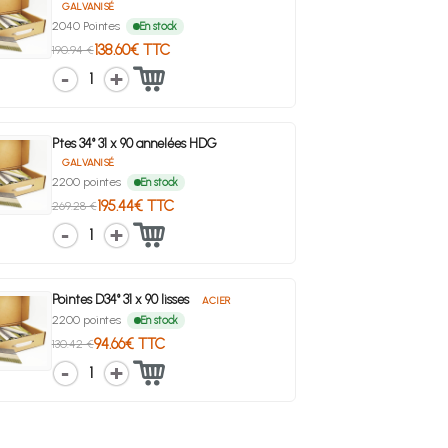
GALVANISÉ
2040 Pointes
En stock
138.60€ TTC
190.94 €
1
Ptes 34° 31 x 90 annelées HDG
GALVANISÉ
2200 pointes
En stock
195.44€ TTC
269.28 €
1
Pointes D34° 31 x 90 lisses
ACIER
2200 pointes
En stock
94.66€ TTC
130.42 €
1