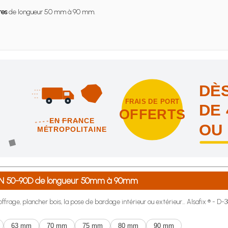
res
de longueur 50 mm à 90 mm.
DÈS
FRAIS DE PORT
DE 
OFFERTS
EN FRANCE
OU
MÉTROPOLITAINE
intes et nous vous offrons les frais de port en France métropolitai
® PN 50-90D de longueur 50mm à 90mm
ffrage, plancher bois, la pose de bardage intérieur ou extérieur... Alsafix ® - D-3
63 mm
70 mm
75 mm
80 mm
90 mm