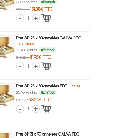
2200 pointes
En stock
151.38€ TTC
208.56 €
1
Ptes 34° 28 x 80 annelées GALVA PDC
GALVANISÉ
2040 Pointes
En stock
111.95€ TTC
154.22 €
1
Ptes 34° 28 x 80 annelées PDC
ACIER
2040 Pointes
En stock
93.26€ TTC
128.52 €
1
Ptes 34° 31 x 90 annelées GALVA PDC