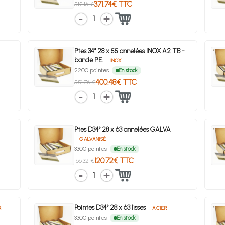
371.74€ TTC
512.16 €
1
Ptes 34° 28 x 55 annelées INOX A2 TB -
bande P.E.
INOX
2200 pointes
En stock
400.48€ TTC
551.76 €
1
Ptes D34° 28 x 63 annelées GALVA
GALVANISÉ
3300 pointes
En stock
120.72€ TTC
166.32 €
1
Pointes D34° 28 x 63 lisses
R
ACIER
3300 pointes
En stock