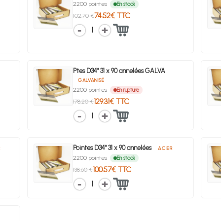
2200 pointes
En stock
74.52€ TTC
102.70 €
1
Ptes D34° 31 x 90 annelées GALVA
GALVANISÉ
2200 pointes
En rupture
129.31€ TTC
178.20 €
1
Pointes D34° 31 x 90 annelées
R
ACIER
2200 pointes
En stock
100.57€ TTC
138.60 €
1