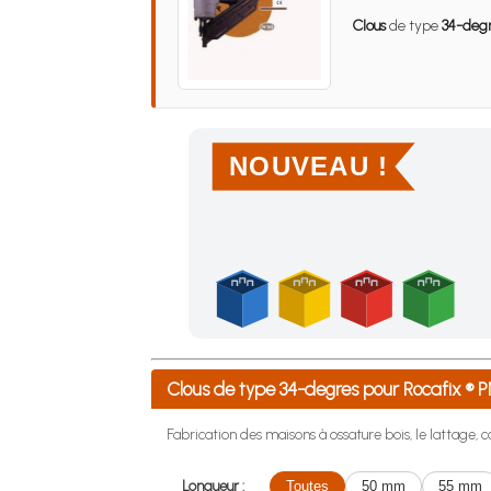
Clous
de type
34-deg
NOUVEAU !
Achetez 4 sachets ou boîtes d'agrafes ou de po
Clous de type 34-degres pour Rocafix 
Fabrication des maisons à ossature bois, le lattage, co
Longueur :
Toutes
50 mm
55 mm