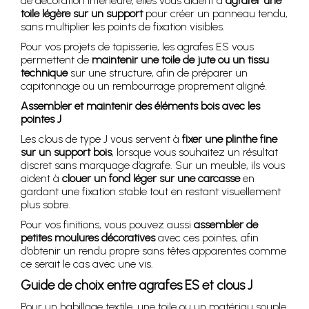
de décoration intérieure, elles vous aident à
agrafer une
toile légère sur un support
pour créer un panneau tendu,
sans multiplier les points de fixation visibles.
Pour vos projets de tapisserie, les agrafes ES vous
permettent de
maintenir une toile de jute ou un tissu
technique
sur une structure, afin de préparer un
capitonnage ou un rembourrage proprement aligné.
Assembler et maintenir des éléments bois avec les
pointes J
Les clous de type J vous servent à
fixer une plinthe fine
sur un support bois
, lorsque vous souhaitez un résultat
discret sans marquage d’agrafe. Sur un meuble, ils vous
aident à
clouer un fond léger sur une carcasse
en
gardant une fixation stable tout en restant visuellement
plus sobre.
Pour vos finitions, vous pouvez aussi
assembler de
petites moulures décoratives
avec ces pointes, afin
d’obtenir un rendu propre sans têtes apparentes comme
ce serait le cas avec une vis.
Guide de choix entre agrafes ES et clous J
Pour un habillage textile, une toile ou un matériau souple,