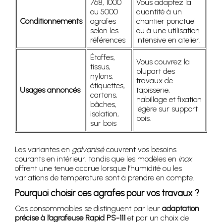
768, 1000
Vous adaptez la
ou 5000
quantité à un
Conditionnements
agrafes
chantier ponctuel
selon les
ou à une utilisation
références
intensive en atelier.
Étoffes,
Vous couvrez la
tissus,
plupart des
nylons,
travaux de
étiquettes,
Usages annoncés
tapisserie,
cartons,
habillage et fixation
bâches,
légère sur support
isolation,
bois.
sur bois
Les variantes en
galvanisé
couvrent vos besoins
courants en intérieur, tandis que les modèles en
inox
offrent une tenue accrue lorsque l’humidité ou les
variations de température sont à prendre en compte.
Pourquoi choisir ces agrafes pour vos travaux ?
Ces consommables se distinguent par leur
adaptation
précise à l’agrafeuse Rapid PS-111
et par un choix de