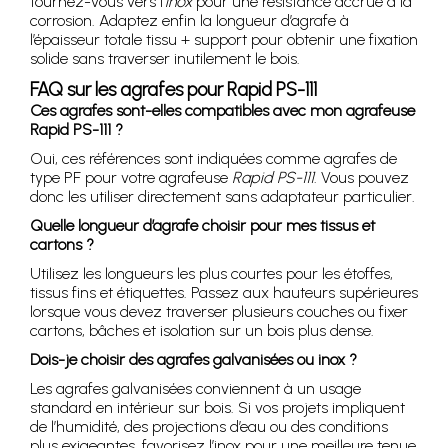
tournez-vous vers l’
inox
pour une résistance accrue à la
corrosion. Adaptez enfin la longueur d’agrafe à
l’épaisseur totale tissu + support pour obtenir une fixation
solide sans traverser inutilement le bois.
FAQ sur les agrafes pour Rapid PS-111
Ces agrafes sont-elles compatibles avec mon agrafeuse
Rapid PS-111 ?
Oui, ces références sont indiquées comme agrafes de
type PF pour votre agrafeuse
Rapid PS-111
. Vous pouvez
donc les utiliser directement sans adaptateur particulier.
Quelle longueur d’agrafe choisir pour mes tissus et
cartons ?
Utilisez les longueurs les plus courtes pour les étoffes,
tissus fins et étiquettes. Passez aux hauteurs supérieures
lorsque vous devez traverser plusieurs couches ou fixer
cartons, bâches et isolation sur un bois plus dense.
Dois-je choisir des agrafes galvanisées ou inox ?
Les agrafes galvanisées conviennent à un usage
standard en intérieur sur bois. Si vos projets impliquent
de l’humidité, des projections d’eau ou des conditions
plus exigeantes, favorisez l’inox pour une meilleure tenue