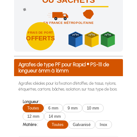
OU SACHETS
EN FRANCE MÉTROPOLITAINE
FRAIS DE PORT
OFFERTS
Achetez 4 sachets ou boîtes d'agrafes ou de pointes et nous 
Agrafes de type PF pour Rapid ® PS-111 de
longueur 6mm à 16mm
Agrafes idéales pour la fixation d'étoffes, de tissus, nylons,
étiquettes, cartons, bâches, isolation, sur tous type de bois.
Longueur :
Toutes
6 mm
9 mm
10 mm
12 mm
14 mm
Matière :
Toutes
Galvanisé
Inox