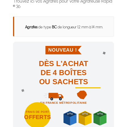
Trouvez ici vos Agrafes pour votre Agrafeuse Rapid
® 36
Agrafes
de type
BC
de longueur 12 mm à 14 mm.
NOUVEAU !
DÈS L'ACHAT
DE 4 BOÎTES
OU SACHETS
EN FRANCE MÉTROPOLITAINE
FRAIS DE PORT
OFFERTS