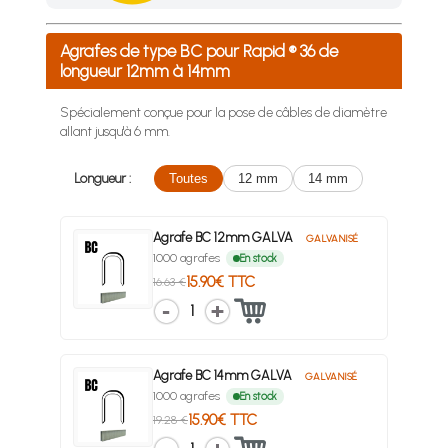
Achetez 4 sachets ou boîtes d'agrafes ou de pointes et nous 
Agrafes de type BC pour Rapid ® 36 de
longueur 12mm à 14mm
Spécialement conçue pour la pose de câbles de diamètre
allant jusqu'à 6 mm.
Longueur :
Toutes
12 mm
14 mm
Agrafe BC 12mm GALVA
GALVANISÉ
1000 agrafes
En stock
15.90€ TTC
16.63 €
1
Agrafe BC 14mm GALVA
GALVANISÉ
1000 agrafes
En stock
15.90€ TTC
19.28 €