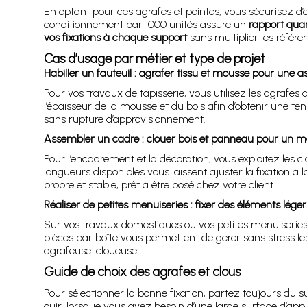
En optant pour ces agrafes et pointes, vous sécurisez d’
conditionnement par 1000 unités assure un
rapport quan
vos fixations à chaque support
sans multiplier les référe
Cas d’usage par métier et type de projet
Habiller un fauteuil : agrafer tissu et mousse pour une a
Pour vos travaux de tapisserie, vous utilisez les agrafes
l’épaisseur de la mousse et du bois afin d’obtenir une t
sans rupture d’approvisionnement.
Assembler un cadre : clouer bois et panneau pour un ma
Pour l’encadrement et la décoration, vous exploitez les c
longueurs disponibles vous laissent ajuster la fixation à
propre et stable, prêt à être posé chez votre client.
Réaliser de petites menuiseries : fixer des éléments lége
Sur vos travaux domestiques ou vos petites menuiseries
pièces par boîte vous permettent de gérer sans stress le
agrafeuse-cloueuse.
Guide de choix des agrafes et clous
Pour sélectionner la bonne fixation, partez toujours du 
cuir, lorsque vous avez besoin d’une large surface d’ap