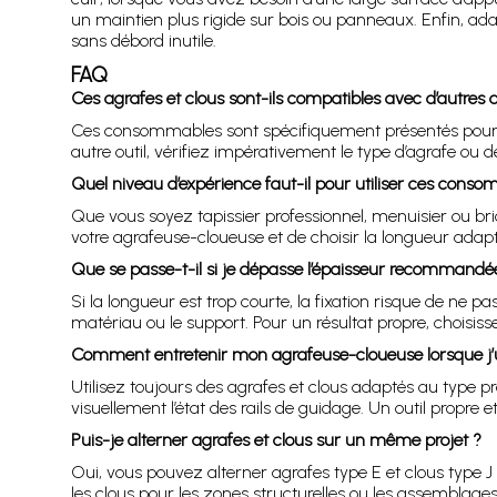
un maintien plus rigide sur bois ou panneaux. Enfin, ada
sans débord inutile.
FAQ
Ces agrafes et clous sont-ils compatibles avec d’autres
Ces consommables sont spécifiquement présentés pour une
autre outil, vérifiez impérativement le type d’agrafe ou
Quel niveau d’expérience faut-il pour utiliser ces cons
Que vous soyez tapissier professionnel, menuisier ou bric
votre agrafeuse-cloueuse et de choisir la longueur adaptée
Que se passe-t-il si je dépasse l’épaisseur recommandée
Si la longueur est trop courte, la fixation risque de ne p
matériau ou le support. Pour un résultat propre, choisis
Comment entretenir mon agrafeuse-cloueuse lorsque j’uti
Utilisez toujours des agrafes et clous adaptés au type pré
visuellement l’état des rails de guidage. Un outil propre
Puis-je alterner agrafes et clous sur un même projet ?
Oui, vous pouvez alterner agrafes type E et clous type J
les clous pour les zones structurelles ou les assemblag