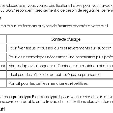
use-cloueuse et vous voulez des fixations fiables pour vos travaux 
1SG2* répondent précisément à ce besoin de régularité, de tenue e
s
lairs sur les formats et types de fixations adaptés à votre outil.
Contexte d’usage
Pour fixer tissus, mousses, cuirs et revêtements sur support
Pour les assemblages nécessitant une pénétration plus prof
us)
Vous adaptez la longueur à l’épaisseur du matériau et du s
Idéal pour les séries de fauteuils, sièges ou panneaux
Parfait pour les petites menuiseries répétitives
nctes,
agrafes type E
et
clous type J
, pour vous laisser choisir la f
uvre confortable entre travaux fins et fixations plus structuran
til