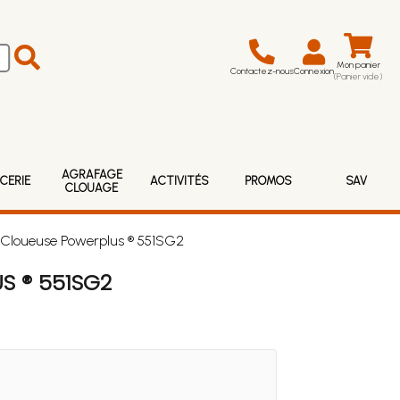
Mon panier
Contactez-nous
Connexion
(Panier vide)
AGRAFAGE
CERIE
ACTIVITÉS
PROMOS
SAV
CLOUAGE
-Cloueuse Powerplus ® 551SG2
S ® 551SG2