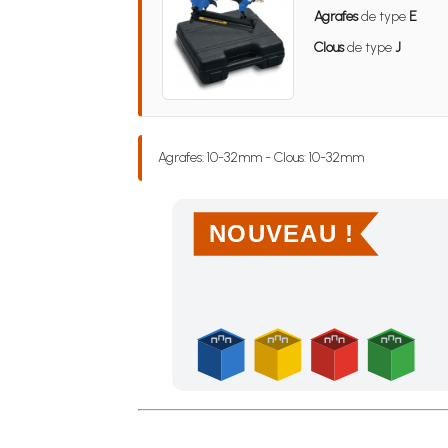
Agrafes
de type
E
Clous
de type
J
Agrafes: 10-32mm - Clous: 10-32mm
NOUVEAU !
Achetez 4 sachets ou boîtes d'agrafes ou de po