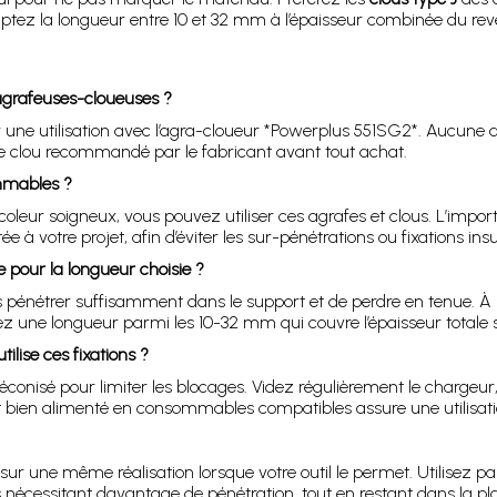
ptez la longueur entre 10 et 32 mm à l’épaisseur combinée du revê
 agrafeuses-cloueuses ?
 utilisation avec l’agra-cloueur *Powerplus 551SG2*. Aucune autre
 de clou recommandé par le fabricant avant tout achat.
ommables ?
oleur soigneux, vous pouvez utiliser ces agrafes et clous. L’import
 à votre projet, afin d’éviter les sur-pénétrations ou fixations insu
 pour la longueur choisie ?
as pénétrer suffisamment dans le support et de perdre en tenue. À l’
sez une longueur parmi les 10-32 mm qui couvre l’épaisseur totale 
lise ces fixations ?
conisé pour limiter les blocages. Videz régulièrement le chargeur, 
 et bien alimenté en consommables compatibles assure une utilisatio
 sur une même réalisation lorsque votre outil le permet. Utilisez p
es nécessitant davantage de pénétration, tout en restant dans la 