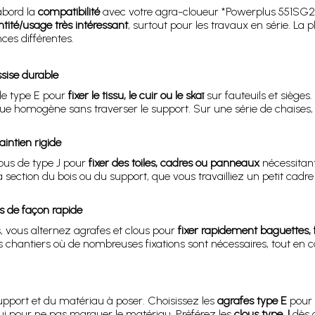
abord la
compatibilité
avec votre agra-cloueur *Powerplus 551SG2*, c
tité/usage très intéressant
, surtout pour les travaux en série. 
nces différentes.
ssise durable
 de type E pour
fixer le tissu, le cuir ou le skaï
sur fauteuils et siège
enue homogène sans traverser le support. Sur une série de chaises, 
intien rigide
lous de type J pour
fixer des toiles, cadres ou panneaux
nécessitant
 la section du bois ou du support, que vous travailliez un petit c
rs de façon rapide
, vous alternez agrafes et clous pour
fixer rapidement baguettes, 
s chantiers où de nombreuses fixations sont nécessaires, tout en 
support et du matériau à poser. Choisissez les
agrafes type E
pour 
pui pour ne pas marquer le matériau. Préférez les
clous type J
dès q