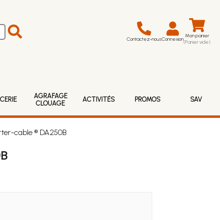
Mon panier
Contactez-nous
Connexion
(Panier vide)
AGRAFAGE
CERIE
ACTIVITÉS
PROMOS
SAV
CLOUAGE
rter-cable ® DA250B
0B