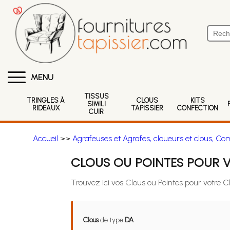
MENU
TISSUS
TRINGLES À
CLOUS
KITS
SIMILI
RIDEAUX
TAPISSIER
CONFECTION
CUIR
Accueil
>>
Agrafeuses et Agrafes, cloueurs et clous, Co
CLOUS OU POINTES POUR 
Trouvez ici vos Clous ou Pointes pour votre 
Clous
de type
DA