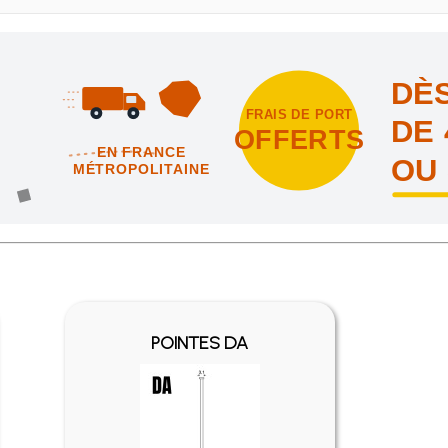
DÈS
FRAIS DE PORT
DE 
OFFERTS
EN FRANCE
OU
MÉTROPOLITAINE
intes et nous vous offrons les frais de port en France métropolitai
POINTES DA