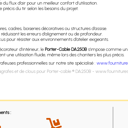
du flux d’air pour un meilleur confort d’utilisation.
 précis du tir selon les besoins du projet.
es, cadres, boiseries décoratives ou structures d’assise.
 réduisant les erreurs d’alignement ou de profondeur.
 pour résister aux environnements d’atelier exigeants.
orateur d’intérieur, le
Porter-Cable DA250B
s’impose comme un al
t une utilisation fluide, même lors des chantiers les plus précis.
euses professionnelles sur notre site spécialisé :
www.fourniture
grafes et de clous pour Porter-cable ® DA250B - www.fourniture
ents :