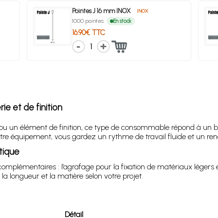
Pointes J 16 mm INOX
INOX
1000 pointes
En stock
16.90€ TTC
1
e et de finition
 ou un élément de finition, ce type de consommable répond à un bes
re équipement, vous gardez un rythme de travail fluide et un ren
tique
lémentaires : l’agrafage pour la fixation de matériaux légers et l
la longueur et la matière selon votre projet.
Détail