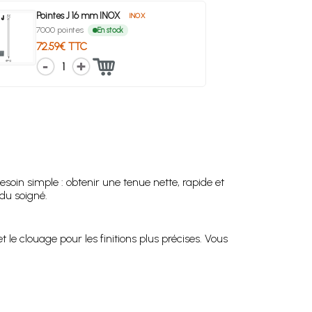
Pointes J 16 mm INOX
INOX
7000 pointes
En stock
72.59€ TTC
1
oin simple : obtenir une tenue nette, rapide et
du soigné.
e clouage pour les finitions plus précises. Vous