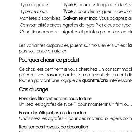
Type d’agrafes
Type P
, pour des longueurs de
6 
Type de clous
Type J
, pour des longueurs de
15 
Matières disponibles
Galvanisé
et
inox
. Vous adaptez ain
Compatibilités citées
Agrafes de type P et clous de type 
Conditionnements
Agrafes et pointes proposées en plu
Les variantes disponibles jouent sur trois leviers utiles :
l
plus soutenue en atelier.
Pourquoi choisir ce produit
Ce choix est pertinent si vous cherchez un consommabl
préparer vos travaux, car les formats sont clairement di
tout en gardant une logique de
quantité/prix
intéressante
Cas d’usage
Fixer des films et écrans sous toiture
Utilisez les agrafes de type P pour maintenir un film ou
Poser des étiquettes ou du carton
Choisissez les agrafes P pour des matériaux légers comme 
Réaliser des travaux de décoration