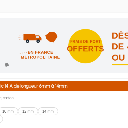
DÈS
FRAIS DE PORT
DE 
OFFERTS
EN FRANCE
OU
MÉTROPOLITAINE
intes et nous vous offrons les frais de port en France métropolitai
onic 14 A de longueur 6mm à 14mm
, carton...
10 mm
12 mm
14 mm