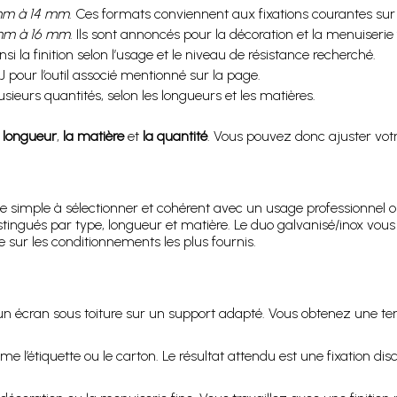
mm à 14 mm
. Ces formats conviennent aux fixations courantes sur 
mm à 16 mm
. Ils sont annoncés pour la décoration et la menuiserie 
si la finition selon l’usage et le niveau de résistance recherché.
J pour l’outil associé mentionné sur la page.
sieurs quantités, selon les longueurs et les matières.
a longueur
,
la matière
et
la quantité
. Vous pouvez donc ajuster vo
e simple à sélectionner et cohérent avec un usage professionnel
stingués par type, longueur et matière. Le duo galvanisé/inox vous 
 sur les conditionnements les plus fournis.
 un écran sous toiture sur un support adapté. Vous obtenez une ten
l’étiquette ou le carton. Le résultat attendu est une fixation disc