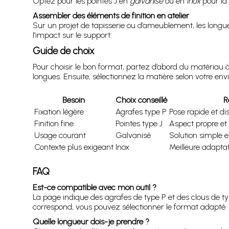
Optez pour les pointes J en
galvanisé
ou en
inox
pour la 
Assembler des éléments de finition en atelier
Sur un projet de tapisserie ou d’ameublement, les longu
l’impact sur le support.
Guide de choix
Pour choisir le bon format, partez d’abord du matériau à
longues. Ensuite, sélectionnez la matière selon votre env
Besoin
Choix conseillé
R
Fixation légère
Agrafes type P
Pose rapide et di
Finition fine
Pointes type J
Aspect propre et 
Usage courant
Galvanisé
Solution simple e
Contexte plus exigeant
Inox
Meilleure adapta
FAQ
Est-ce compatible avec mon outil ?
La page indique des agrafes de type P et des clous de typ
correspond, vous pouvez sélectionner le format adapté.
Quelle longueur dois-je prendre ?