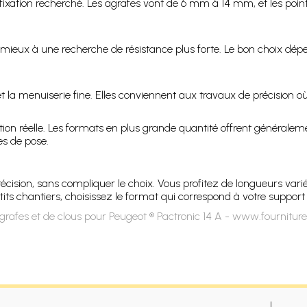
e fixation recherché. Les agrafes vont de 6 mm à 14 mm, et les po
 mieux à une recherche de résistance plus forte. Le bon choix dé
t la menuiserie fine. Elles conviennent aux travaux de précision où
 réelle. Les formats en plus grande quantité offrent généralement
es de pose.
écision, sans compliquer le choix. Vous profitez de longueurs var
tits chantiers, choisissez le format qui correspond à votre support e
rafes et de clous pour Peugeot ® Pactronic 14 A - www.fourniture