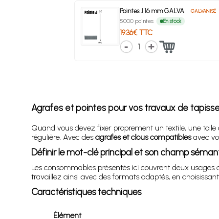
Pointes J 16 mm GALVA
GALVANISÉ
5000 pointes
En stock
19.36€ TTC
1
Agrafes et pointes pour vos travaux de tapisseri
Quand vous devez fixer proprement un textile, une toile
régulière. Avec des
agrafes et clous compatibles
avec vot
Définir le mot-clé principal et son champ séman
Les consommables présentés ici couvrent deux usages comp
travaillez ainsi avec des formats adaptés, en choisissant 
Caractéristiques techniques
Élément