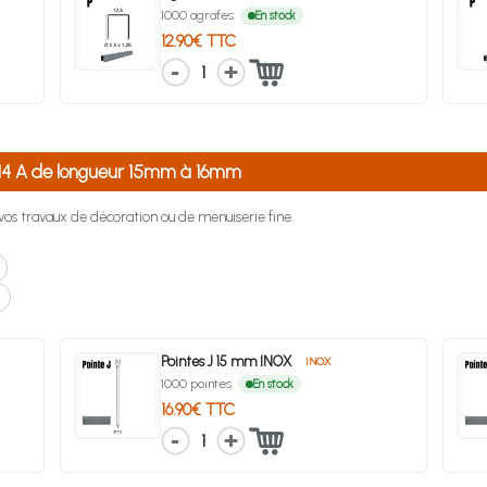
1000 agrafes
En stock
12.90€ TTC
1
c 14 A de longueur 15mm à 16mm
r vos travaux de décoration ou de menuiserie fine.
Pointes J 15 mm INOX
INOX
1000 pointes
En stock
16.90€ TTC
1