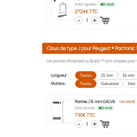
5000 agrafes
En stock
27.24€ TTC
1
Clous de type J pour Peugeot ® Pactroni
Les pointes Minibrads ou Brads "J" sont utilisées pou
Longueur :
Toutes
15 mm
16 mm
Matière :
Toutes
Galvanisé
Inox
Pointes J 15 mm GALVA
GALVANISÉ
1000 pointes
En stock
7.90€ TTC
1