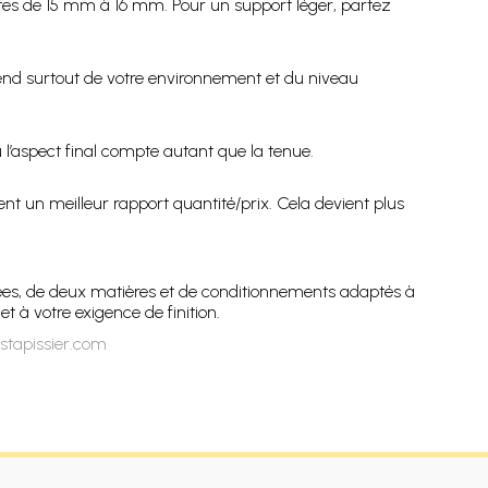
intes de 15 mm à 16 mm. Pour un support léger, partez
pend surtout de votre environnement et du niveau
 l’aspect final compte autant que la tenue.
 un meilleur rapport quantité/prix. Cela devient plus
iées, de deux matières et de conditionnements adaptés à
t à votre exigence de finition.
stapissier.com