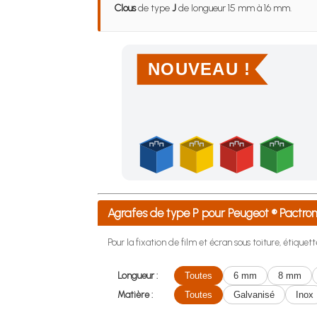
Clous
de type
J
de longueur 15 mm à 16 mm.
NOUVEAU !
Achetez 4 sachets ou boîtes d'agrafes ou de po
Agrafes de type P pour Peugeot ® Pactr
Pour la fixation de film et écran sous toiture, étiquette
Longueur :
Toutes
6 mm
8 mm
Matière :
Toutes
Galvanisé
Inox