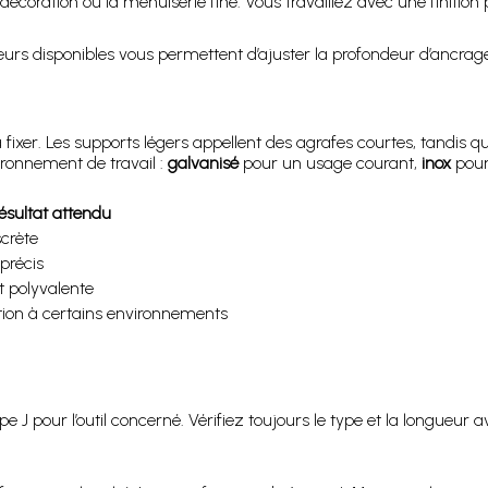
décoration ou la menuiserie fine. Vous travaillez avec une finition p
eurs disponibles vous permettent d’ajuster la profondeur d’ancrage
 fixer. Les supports légers appellent des agrafes courtes, tandis q
ironnement de travail :
galvanisé
pour un usage courant,
inox
pour
ésultat attendu
scrète
précis
t polyvalente
tion à certains environnements
e J pour l’outil concerné. Vérifiez toujours le type et la longueur