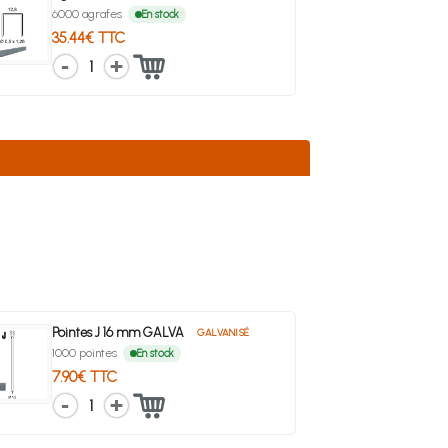
6000 agrafes
En stock
35.44€ TTC
1
Pointes J 16 mm GALVA
GALVANISÉ
1000 pointes
En stock
7.90€ TTC
1