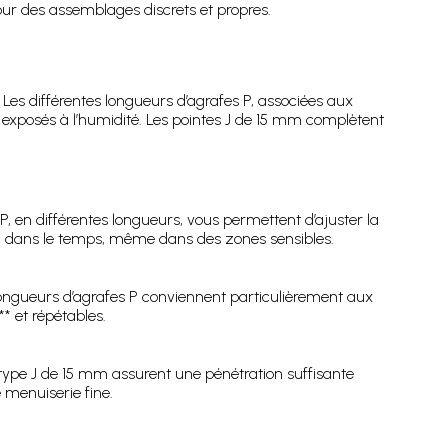
our des assemblages discrets et propres.
 Les différentes longueurs d’agrafes P, associées aux
exposés à l’humidité. Les pointes J de 15 mm complètent
P, en différentes longueurs, vous permettent d’ajuster la
ien dans le temps, même dans des zones sensibles.
s longueurs d’agrafes P conviennent particulièrement aux
* et répétables.
 type J de 15 mm assurent une pénétration suffisante
 menuiserie fine.