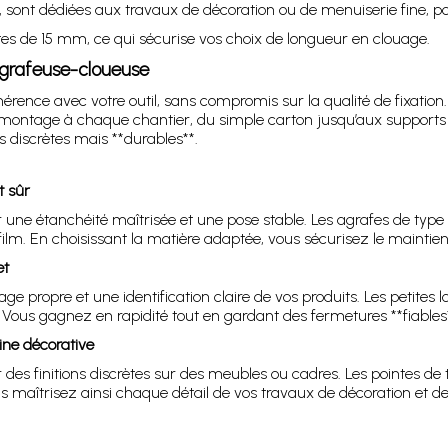
, sont dédiées aux travaux de décoration ou de menuiserie fine, p
ntes de 15 mm, ce qui sécurise vos choix de longueur en clouage.
agrafeuse-cloueuse
rence avec votre outil, sans compromis sur la qualité de fixation.
 montage à chaque chantier, du simple carton jusqu’aux supports 
ns discrètes mais **durables**.
t sûr
ir une étanchéité maîtrisée et une pose stable. Les agrafes de type 
u film. En choisissant la matière adaptée, vous sécurisez le maint
et
ge propre et une identification claire de vos produits. Les petite
Vous gagnez en rapidité tout en gardant des fermetures **fiables*
ine décorative
des finitions discrètes sur des meubles ou cadres. Les pointes de
us maîtrisez ainsi chaque détail de vos travaux de décoration et de