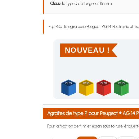
Clous
de type
J
de longueur 15 mm.
<p>Cette agrafeuse Peugeot AG 14 Pactronic utili
NOUVEAU !
Achetez 4 sachets ou boîtes d'agrafes ou de po
Agrafes de type P pour Peugeot ® AG 14
Pour la fixation de film et écran sous toiture, étiquette