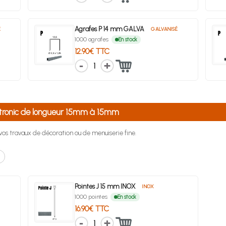
Agrafes P 14 mm GALVA
É
GALVANISÉ
1000 agrafes
En stock
12.90€ TTC
1
actronic de longueur 15mm à 15mm
r vos travaux de décoration ou de menuiserie fine.
Pointes J 15 mm INOX
INOX
1000 pointes
En stock
16.90€ TTC
1