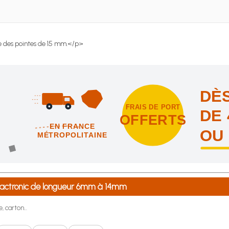
se des pointes de 15 mm.</p>
DÈS
FRAIS DE PORT
DE 
OFFERTS
EN FRANCE
OU
MÉTROPOLITAINE
intes et nous vous offrons les frais de port en France métropolitai
 Pactronic de longueur 6mm à 14mm
, carton...