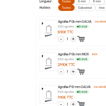
Longueur :
Toutes
6 mm
8 mm
Matière :
Toutes
Galvanisé
Inox
Agrafes P 06 mm GALVA
GALVANIS
1000 agrafes
En stock
8.90€ TTC
1
Agrafes P 06 mm INOX
INOX
1000 agrafes
En stock
29.90€ TTC
1
Agrafes P 10 mm GALVA
GALVANIS
1000 agrafes
En stock
9.90€ TTC
1