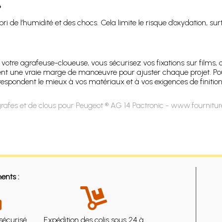
?
de l’humidité et des chocs. Cela limite le risque d’oxydation, sur
votre agrafeuse-cloueuse, vous sécurisez vos fixations sur films, c
nent une vraie marge de manœuvre pour ajuster chaque projet. Pour
spondent le mieux à vos matériaux et à vos exigences de finition af
rafes et de clous pour Peugeot ® AG 14 Pactronic - www.fournitur
ents :
sécurisé
Expédition des colis sous 24 à