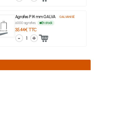
Agrafes P 14 mm GALVA
GALVANISÉ
6000 agrafes
En stock
35.44€ TTC
1