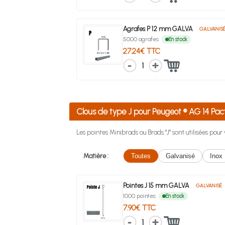
Agrafes P 12 mm GALVA
GALVANIS
5000 agrafes
En stock
27.24€ TTC
1
Clous de type J pour Peugeot ® AG 14 P
Les pointes Minibrads ou Brads "J" sont utilisées pou
Matière :
Toutes
Galvanisé
Inox
Pointes J 15 mm GALVA
GALVANISÉ
1000 pointes
En stock
7.90€ TTC
1