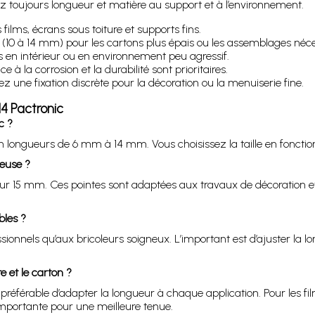
tez toujours longueur et matière au support et à l’environnement.
films, écrans sous toiture et supports fins.
s (10 à 14 mm) pour les cartons plus épais ou les assemblages néce
en intérieur ou en environnement peu agressif.
e à la corrosion et la durabilité sont prioritaires.
z une fixation discrète pour la décoration ou la menuiserie fine.
14 Pactronic
c ?
en longueurs de 6 mm à 14 mm. Vous choisissez la taille en fonction
euse ?
ur 15 mm. Ces pointes sont adaptées aux travaux de décoration et d
bles ?
sionnels qu’aux bricoleurs soigneux. L’important est d’ajuster la l
e et le carton ?
 préférable d’adapter la longueur à chaque application. Pour les fil
importante pour une meilleure tenue.