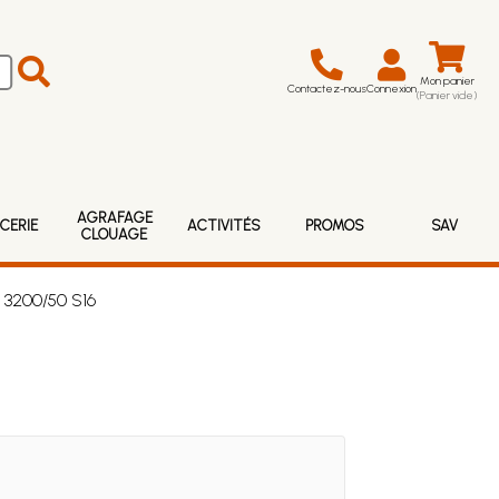
Mon panier
Contactez-nous
Connexion
(Panier vide)
AGRAFAGE
CERIE
ACTIVITÉS
PROMOS
SAV
CLOUAGE
 3200/50 S16