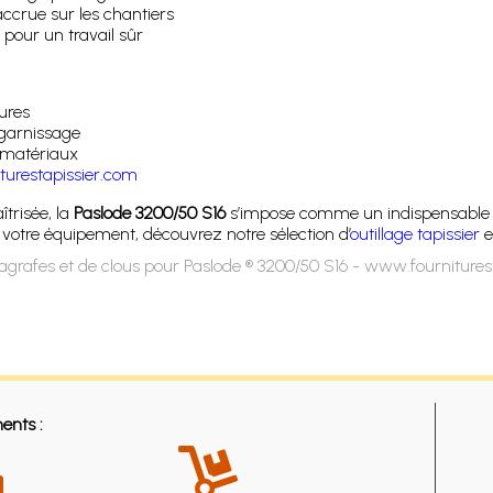
crue sur les chantiers
pour un travail sûr
tures
 garnissage
s matériaux
iturestapissier.com
trisée, la
Paslode 3200/50 S16
s’impose comme un indispensable da
r votre équipement, découvrez notre sélection d’
outillage tapissier
e
agrafes et de clous pour Paslode ® 3200/50 S16 - www.fournitures
ents :