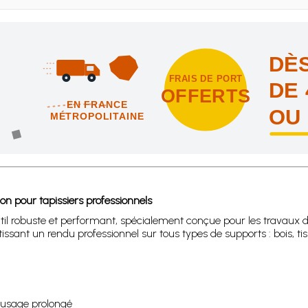
DÈS
FRAIS DE PORT
DE 
OFFERTS
EN FRANCE
OU
MÉTROPOLITAINE
intes et nous vous offrons les frais de port en France métropolitai
n pour tapissiers professionnels
til robuste et performant, spécialement conçue pour les travaux 
issant un rendu professionnel sur tous types de supports : bois, ti
n usage prolongé