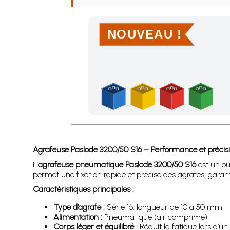
NOUVEAU !
Achetez 4 sachets ou boîtes d'agrafes ou de po
Agrafeuse Paslode 3200/50 S16 – Performance et précisio
L’
agrafeuse pneumatique Paslode 3200/50 S16
est un ou
permet une fixation rapide et précise des agrafes, garant
Caractéristiques principales :
Type d’agrafe :
Série 16, longueur de 10 à 50 mm
Alimentation :
Pneumatique (air comprimé)
Corps léger et équilibré :
Réduit la fatigue lors d’u