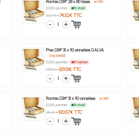
Pointes D34° 28 x 80 lisses
R
ACIER
2200 pointes
En stock
74.52€ TTC
102.70 €
1
Ptes D34° 31 x 90 annelées GALVA
GALVANISÉ
2200 pointes
En rupture
129.31€ TTC
178.20 €
1
Pointes D34° 31 x 90 annelées
R
ACIER
2200 pointes
En stock
100.57€ TTC
138.60 €
1