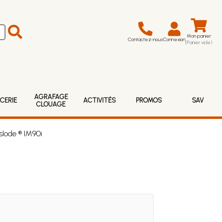
Mon panier
Contactez-nous
Connexion
(Panier vide)
AGRAFAGE
CERIE
ACTIVITÉS
PROMOS
SAV
CLOUAGE
lode ® IM90i