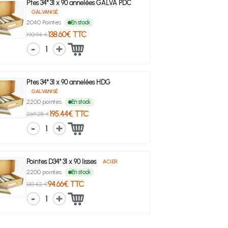
Ptes 34° 31 x 90 annelées GALVA PDC
GALVANISÉ
2040 Pointes
En stock
138.60€ TTC
190.94 €
1
Ptes 34° 31 x 90 annelées HDG
GALVANISÉ
2200 pointes
En stock
195.44€ TTC
269.28 €
1
Pointes D34° 31 x 90 lisses
ACIER
2200 pointes
En stock
94.66€ TTC
130.42 €
1