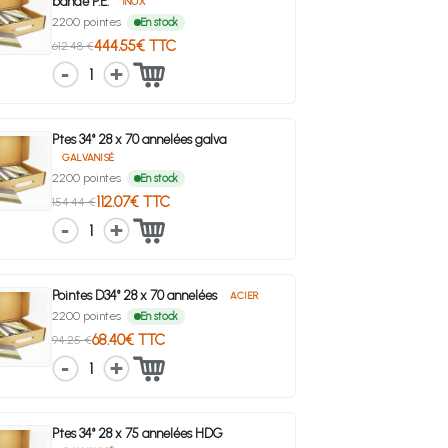
bande P.E.
INOX
2200 pointes
En stock
444.55€ TTC
612.48 €
1
Ptes 34° 28 x 70 annelées galva
GALVANISÉ
2200 pointes
En stock
112.07€ TTC
154.44 €
1
Pointes D34° 28 x 70 annelées
ACIER
2200 pointes
En stock
68.40€ TTC
94.25 €
1
Ptes 34° 28 x 75 annelées HDG