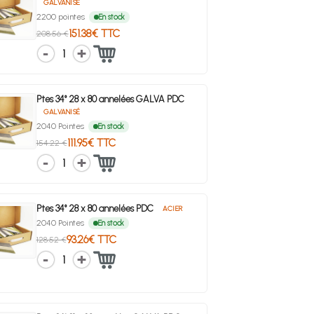
GALVANISÉ
2200 pointes
En stock
151.38€ TTC
208.56 €
1
Ptes 34° 28 x 80 annelées GALVA PDC
GALVANISÉ
2040 Pointes
En stock
111.95€ TTC
154.22 €
1
Ptes 34° 28 x 80 annelées PDC
ACIER
2040 Pointes
En stock
93.26€ TTC
128.52 €
1