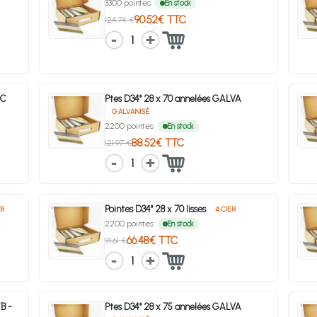
3300 pointes
En stock
90.52€ TTC
124.74 €
1
DC
Ptes D34° 28 x 70 annelées GALVA
GALVANISÉ
2200 pointes
En stock
88.52€ TTC
121.97 €
1
Pointes D34° 28 x 70 lisses
ER
ACIER
2200 pointes
En stock
66.48€ TTC
91.61 €
1
B -
Ptes D34° 28 x 75 annelées GALVA