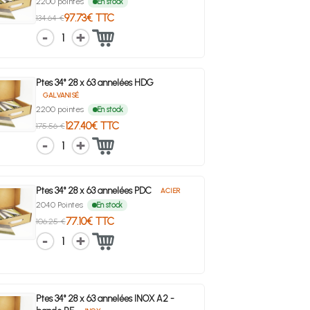
2200 pointes
En stock
97.73€ TTC
134.64 €
1
Ptes 34° 28 x 63 annelées HDG
GALVANISÉ
2200 pointes
En stock
127.40€ TTC
175.56 €
1
Ptes 34° 28 x 63 annelées PDC
ACIER
2040 Pointes
En stock
77.10€ TTC
106.25 €
1
Ptes 34° 28 x 63 annelées INOX A2 -