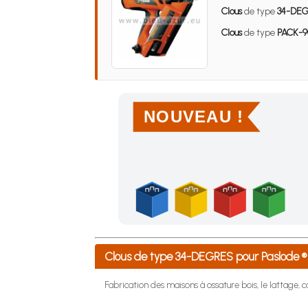
Clous
de type
34-DE
Clous
de type
PACK-9
NOUVEAU !
Achetez 4 sachets ou boîtes d'agrafes ou de po
Clous de type 34-DEGRES pour Paslode 
Fabrication des maisons à ossature bois, le lattage, co