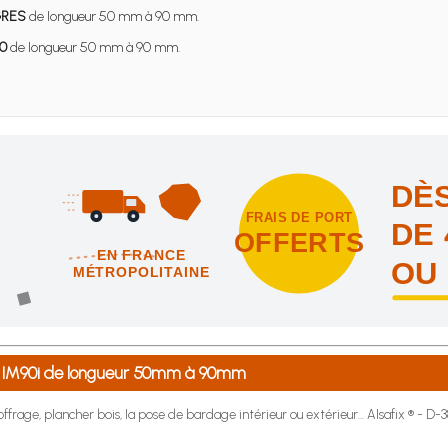
GRES
de longueur 50 mm à 90 mm.
0
de longueur 50 mm à 90 mm.
DÈS
FRAIS DE PORT
DE 
OFFERTS
EN FRANCE
OU
MÉTROPOLITAINE
intes et nous vous offrons les frais de port en France métropolitai
® IM90i de longueur 50mm à 90mm
ffrage, plancher bois, la pose de bardage intérieur ou extérieur... Alsafix ® - D-3