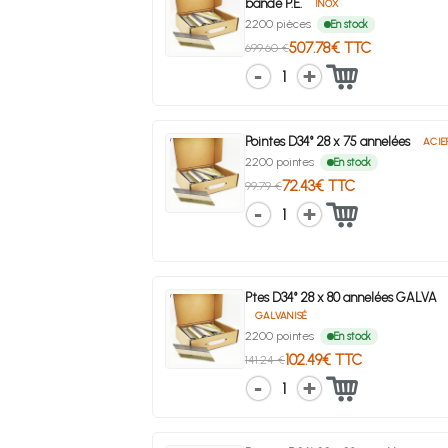
bande P.E.
INOX
2200 pièces
En stock
507.78€ TTC
699.60 €
1
Pointes D34° 28 x 75 annelées
ACIE
2200 pointes
En stock
72.43€ TTC
99.79 €
1
Ptes D34° 28 x 80 annelées GALVA
GALVANISÉ
2200 pointes
En stock
102.49€ TTC
141.24 €
1