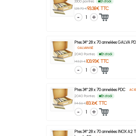
3300 pointes
En stock
93.38€ TTC
128.70 €
1
Ptes 34° 28 x 70 annelées GALVA P
GALVANISÉ
2040 Pointes
En stock
103.93€ TTC
143.21 €
1
Ptes 34° 28 x 70 annelées PDC
ACI
2040 Pointes
En stock
83.16€ TTC
114.56 €
1
Ptes 34° 28 x 70 annelées INOX A2 T