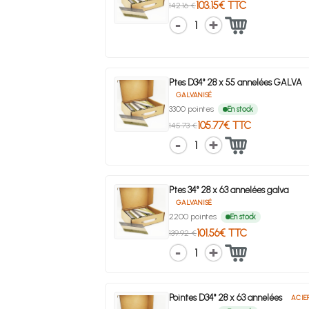
103.15€ TTC
142.16 €
1
Ptes D34° 28 x 55 annelées GALVA
GALVANISÉ
3300 pointes
En stock
105.77€ TTC
145.73 €
1
Ptes 34° 28 x 63 annelées galva
GALVANISÉ
2200 pointes
En stock
101.56€ TTC
139.92 €
1
Pointes D34° 28 x 63 annelées
ACIE