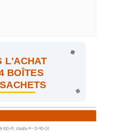
 L'ACHAT
4 BOÎTES
 SACHETS
ne !
8-100-P1 ; Alsafix ® - D-90-G1