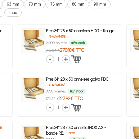
63 mm
70 mm
75 mm
80 mm
90 mm
Inox
r
Ptes 34° 25 x 50 annelées HDG - Rouge
GALVANISÉ
2200 pointes
En stock
270.18€ TTC
372.24 €
1
Ptes 34° 28 x 50 annelées galva PDC
GALVANISÉ
3300 Pointes
En stock
127.92€ TTC
176.22 €
1
Ptes 34° 28 x 50 annelés INOX A2 -
ER
bande P.E.
INOX