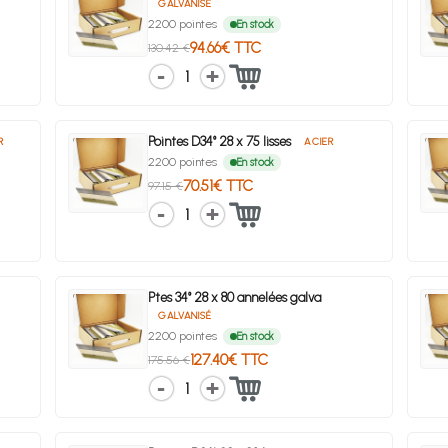
GALVANISÉ
2200 pointes
En stock
94.66€ TTC
130.42 €
1
Pointes D34° 28 x 75 lisses
R
ACIER
2200 pointes
En stock
70.51€ TTC
97.15 €
1
Ptes 34° 28 x 80 annelées galva
GALVANISÉ
2200 pointes
En stock
127.40€ TTC
175.56 €
1