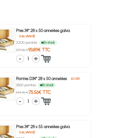
Ptes 34° 28 x 50 annelées galva
GALVANISÉ
2200 pointes
En stock
93.89€ TTC
129.36 €
1
Pointes D34° 28 x 50 annelées
ACIER
3300 pointes
En stock
75.56€ TTC
104.15 €
1
Ptes 34° 28 x 55 annelées galva
GALVANISÉ