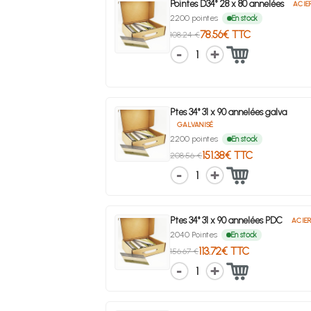
Pointes D34° 28 x 80 annelées
ACIE
2200 pointes
En stock
78.56€ TTC
108.24 €
1
Ptes 34° 31 x 90 annelées galva
GALVANISÉ
2200 pointes
En stock
151.38€ TTC
208.56 €
1
Ptes 34° 31 x 90 annelées PDC
ACIE
2040 Pointes
En stock
113.72€ TTC
156.67 €
1