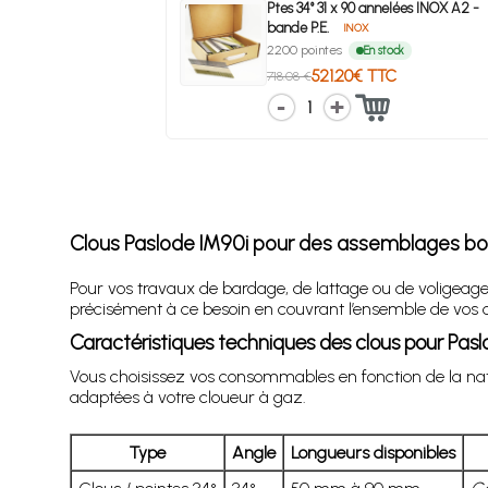
Ptes 34° 31 x 90 annelées INOX A2 -
bande P.E.
INOX
2200 pointes
En stock
521.20€ TTC
718.08 €
1
Clous Paslode IM90i pour des assemblages bois 
Pour vos travaux de bardage, de lattage ou de voligeage,
précisément à ce besoin en couvrant l’ensemble de vos chan
Caractéristiques techniques des clous pour Pasl
Vous choisissez vos consommables en fonction de la nature
adaptées à votre cloueur à gaz.
Type
Angle
Longueurs disponibles