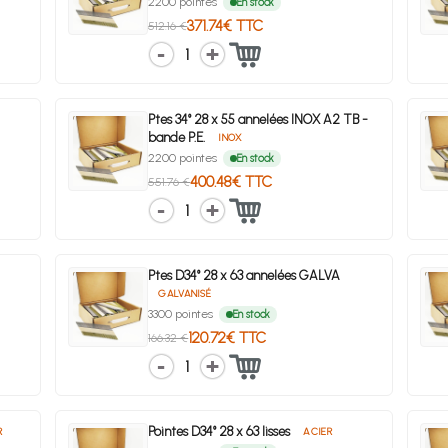
2200 pointes
En stock
371.74€ TTC
512.16 €
1
Ptes 34° 28 x 55 annelées INOX A2 TB -
bande P.E.
INOX
2200 pointes
En stock
400.48€ TTC
551.76 €
1
Ptes D34° 28 x 63 annelées GALVA
GALVANISÉ
3300 pointes
En stock
120.72€ TTC
166.32 €
1
Pointes D34° 28 x 63 lisses
R
ACIER