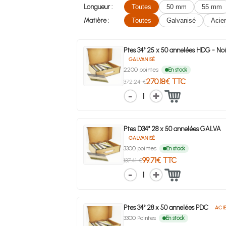
Longueur :
Toutes
50 mm
55 mm
Matière :
Toutes
Galvanisé
Acier
Ptes 34° 25 x 50 annelées HDG - Noi
GALVANISÉ
2200 pointes
En stock
270.18€ TTC
372.24 €
1
Ptes D34° 28 x 50 annelées GALVA
GALVANISÉ
3300 pointes
En stock
99.71€ TTC
137.41 €
1
Ptes 34° 28 x 50 annelées PDC
ACI
3300 Pointes
En stock