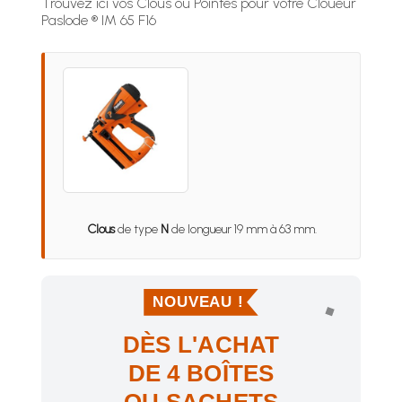
Trouvez ici vos Clous ou Pointes pour votre Cloueur
Paslode ® IM 65 F16
Clous
de type
N
de longueur 19 mm à 63 mm.
NOUVEAU !
DÈS L'ACHAT
DE 4 BOÎTES