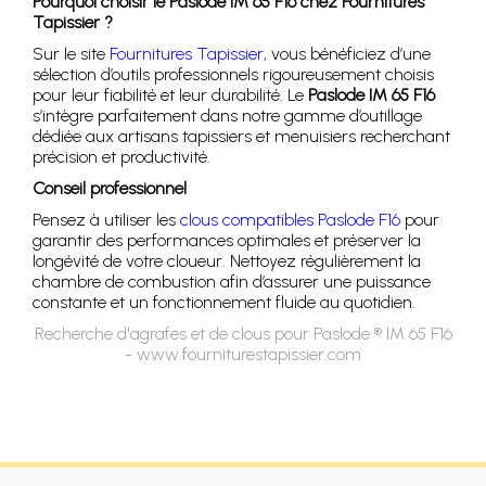
Pourquoi choisir le Paslode IM 65 F16 chez Fournitures
Tapissier ?
Sur le site
Fournitures Tapissier
, vous bénéficiez d’une
sélection d’outils professionnels rigoureusement choisis
pour leur fiabilité et leur durabilité. Le
Paslode IM 65 F16
s’intègre parfaitement dans notre gamme d’outillage
dédiée aux artisans tapissiers et menuisiers recherchant
précision et productivité.
Conseil professionnel
Pensez à utiliser les
clous compatibles Paslode F16
pour
garantir des performances optimales et préserver la
longévité de votre cloueur. Nettoyez régulièrement la
chambre de combustion afin d’assurer une puissance
constante et un fonctionnement fluide au quotidien.
Recherche d'agrafes et de clous pour Paslode ® IM 65 F16
- www.fourniturestapissier.com