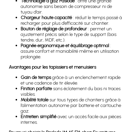
Technologie à gaz Paslode
: offre une grande
autonomie sans besoin de compresseur ni de
tuyau d’air.
Chargeur haute capacité
: réduit le temps passé à
recharger pour plus d’efficacité sur chantier.
Bouton de réglage de profondeur
: permet un
ajustement précis selon le type de support (bois
tendre, dur, MDF, etc.).
Poignée ergonomique et équilibrage optimal
:
assure confort et maniabilité même en utilisation
prolongée.
Avantages pour les tapissiers et menuisiers
Gain de temps
grâce à un enclenchement rapide
et une cadence de tir élevée.
Finition parfaite
sans éclatement du bois ni traces
visibles.
Mobilité totale
sur tous types de chantiers grâce à
l’alimentation autonome par batterie et cartouche
gaz.
Entretien simplifié
avec un accès facile aux pièces
internes.