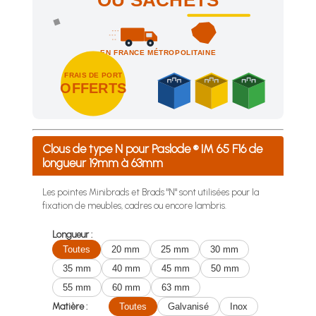
OU SACHETS
EN FRANCE MÉTROPOLITAINE
FRAIS DE PORT
OFFERTS
Achetez 4 sachets ou boîtes d'agrafes ou de pointes et nous 
Clous de type N pour Paslode ® IM 65 F16 de
longueur 19mm à 63mm
Les pointes Minibrads et Brads "N" sont utilisées pour la
fixation de meubles, cadres ou encore lambris.
Longueur :
Toutes
20 mm
25 mm
30 mm
35 mm
40 mm
45 mm
50 mm
55 mm
60 mm
63 mm
Matière :
Toutes
Galvanisé
Inox